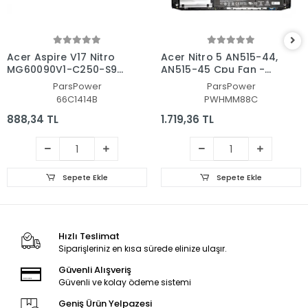
Acer Aspire V17 Nitro
Acer Nitro 5 AN515-44,
MG60090V1-C250-S9C
AN515-45 Cpu Fan -
CPU Fan - İşlemci Fanı
İşlemci Fanı Ver.2
ParsPower
ParsPower
66C1414B
PWHMM88C
888,34 TL
1.719,36 TL
Sepete Ekle
Sepete Ekle
Hızlı Teslimat
Siparişleriniz en kısa sürede elinize ulaşır.
Güvenli Alışveriş
Güvenli ve kolay ödeme sistemi
Geniş Ürün Yelpazesi