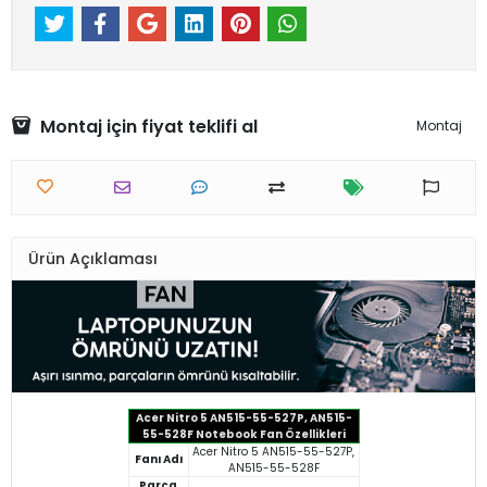
Montaj için fiyat teklifi al
Montaj
Ürün Açıklaması
Acer Nitro 5 AN515-55-527P, AN515-
55-528F Notebook Fan Özellikleri
Acer Nitro 5 AN515-55-527P,
Fanı Adı
AN515-55-528F
Parça