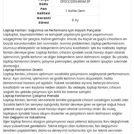
DFSCL12E16486M EP
Kodu
Fan
1. Kalite Oem
Kalitesi
Garanti
6 Ay
Süresi
Laptop Fanları: Soğutma ve Performans İçin Hayati Parçalar
Laptoplar, taşınabilirlikleri ve kompakt yapılarıyla günlük yaşamımızın
vazgeçilmez bir parçası haline gelmiştir. Ancak, bu küçük ve güçlü cihazların en
büyük sorunlarından biri ısınmadır. Isınma problemleri, laptop performansını
olumsuz etkileyebilir ve bileşenlerin ömrünü kısaltabilir. İşte bu noktada, laptop
fanları devreye girer. Laptop fanları, cihazın içindeki sıcak havayı dışarı atarak
işlemcinin, grafik kartının ve diğer bileşenlerin serin kalmasını sağlar. Bu yazıda,
laptop fanlarının önemi, çalışma prensipleri, çeşitleri ve bakım ipuçları üzerinde
duracağız.
Laptop Fanlarının Önemi
Laptop fanları, cihazın optimum sıcaklıkta çalışmasını sağlayarak performansını
korur. Aşırı ısınma, işlemcinin ve grafik kartının hızını düşürebilir, hatta
donanımsal hasara yol açabilir. Yüksek sıcaklıklar ayrıca, batarya ömrünü
kısaltabilir ve veri kaybına neden olabilir. Bu sebeple, laptop fanları, cihazın
sağlıklı bir şekilde çalışması için kritik bir öneme sahiptir.
Laptop Fanlarının Çalışma Prensibi
Laptop fanları, termal sensörlerle birlikte çalışarak cihazın sıcaklığını sürekli izler.
Sıcaklık belirli bir seviyeyi aştığında, fanlar devreye girer ve içeriye soğuk hava
çekerek veya içerideki sıcak havayı dışarı atarak ısınmayı önler. Bu süreç,
laptopun içindeki hava akışını düzenler ve parçaların serin kalmasını sağlar.
Fan Değişimi ve Yükseltme
Eğer laptop fanınız düzgün çalışmıyorsa veya yetersiz kalıyorsa, fanı değiştirmek
veya yükseltmek gerekebilir. Teknik bilgisi olan kullanıcılar, fan değişimini
kendileri yapabilirken, daha az deneyimli kullanıcılar için bir teknik servisten