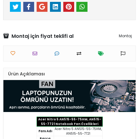
Montaj için fiyat teklifi al
Montaj
Ürün Açıklaması
Acer Nitro 5 AN515-55-75HM, AN515-
55-7721 Notebook Fan Özellikleri
Acer Nitro 5 AN515-55-75HM,
Fanı Adı
AN515-55-7721
Parça