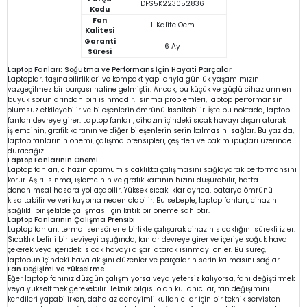
DFS5K223052836
Kodu
Fan
1. Kalite Oem
Kalitesi
Garanti
6 Ay
Süresi
Laptop Fanları: Soğutma ve Performans İçin Hayati Parçalar
Laptoplar, taşınabilirlikleri ve kompakt yapılarıyla günlük yaşamımızın
vazgeçilmez bir parçası haline gelmiştir. Ancak, bu küçük ve güçlü cihazların en
büyük sorunlarından biri ısınmadır. Isınma problemleri, laptop performansını
olumsuz etkileyebilir ve bileşenlerin ömrünü kısaltabilir. İşte bu noktada, laptop
fanları devreye girer. Laptop fanları, cihazın içindeki sıcak havayı dışarı atarak
işlemcinin, grafik kartının ve diğer bileşenlerin serin kalmasını sağlar. Bu yazıda,
laptop fanlarının önemi, çalışma prensipleri, çeşitleri ve bakım ipuçları üzerinde
duracağız.
Laptop Fanlarının Önemi
Laptop fanları, cihazın optimum sıcaklıkta çalışmasını sağlayarak performansını
korur. Aşırı ısınma, işlemcinin ve grafik kartının hızını düşürebilir, hatta
donanımsal hasara yol açabilir. Yüksek sıcaklıklar ayrıca, batarya ömrünü
kısaltabilir ve veri kaybına neden olabilir. Bu sebeple, laptop fanları, cihazın
sağlıklı bir şekilde çalışması için kritik bir öneme sahiptir.
Laptop Fanlarının Çalışma Prensibi
Laptop fanları, termal sensörlerle birlikte çalışarak cihazın sıcaklığını sürekli izler.
Sıcaklık belirli bir seviyeyi aştığında, fanlar devreye girer ve içeriye soğuk hava
çekerek veya içerideki sıcak havayı dışarı atarak ısınmayı önler. Bu süreç,
laptopun içindeki hava akışını düzenler ve parçaların serin kalmasını sağlar.
Fan Değişimi ve Yükseltme
Eğer laptop fanınız düzgün çalışmıyorsa veya yetersiz kalıyorsa, fanı değiştirmek
veya yükseltmek gerekebilir. Teknik bilgisi olan kullanıcılar, fan değişimini
kendileri yapabilirken, daha az deneyimli kullanıcılar için bir teknik servisten