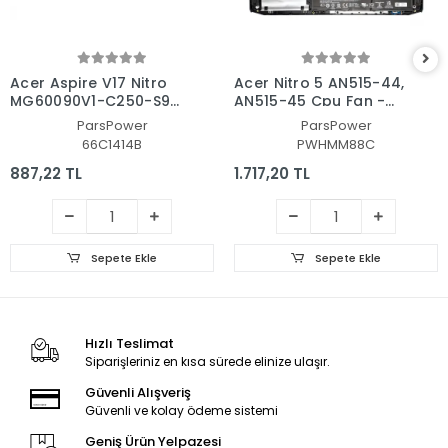
Acer Aspire V17 Nitro
Acer Nitro 5 AN515-44,
MG60090V1-C250-S9C
AN515-45 Cpu Fan -
CPU Fan - İşlemci Fanı
İşlemci Fanı Ver.2
ParsPower
ParsPower
66C1414B
PWHMM88C
887,22 TL
1.717,20 TL
Sepete Ekle
Sepete Ekle
Hızlı Teslimat
Siparişleriniz en kısa sürede elinize ulaşır.
Güvenli Alışveriş
Güvenli ve kolay ödeme sistemi
Geniş Ürün Yelpazesi