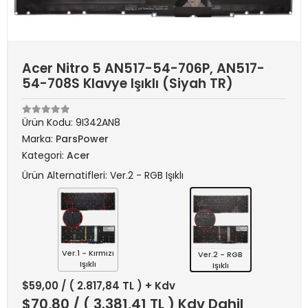
Acer Nitro 5 AN517-54-706P, AN517-
54-708S Klavye Işıklı (Siyah TR)
Ürün Kodu:
9I342AN8
Marka:
ParsPower
Kategori:
Acer
Ürün Alternatifleri: Ver.2 - RGB Işıklı
Ver.1 - Kırmızı
Ver.2 - RGB
Işıklı
Işıklı
$59,00
/ ( 2.817,84 TL ) + Kdv
$70,80
/ ( 3.381,41 TL ) Kdv Dahil