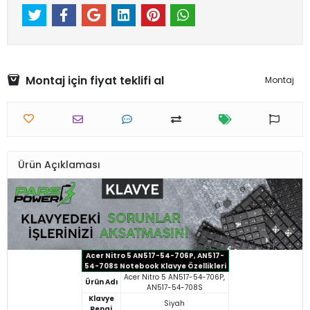
Montaj için fiyat teklifi al
Montaj
Ürün Açıklaması
Acer Nitro 5 AN517-54-706P, AN517-
54-708S Notebook Klavye Özellikleri
Acer Nitro 5 AN517-54-706P,
Ürün Adı
AN517-54-708S
Klavye
Siyah
Rengi