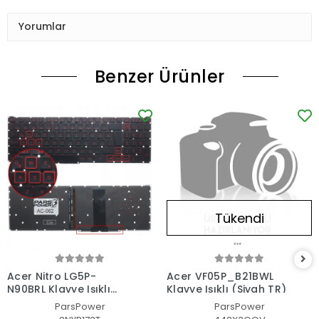
Yorumlar
Benzer Ürünler
Tükendi
Acer Nitro LG5P-
Acer VF05P_B21BWL
N90BRL Klavye Işıklı
Klavye Işıklı (Siyah TR)
(Siyah TR)
ParsPower
ParsPower