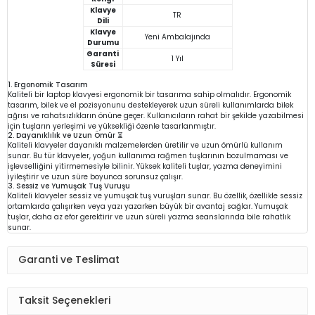
Klavye
TR
Dili
Klavye
Yeni Ambalajında
Durumu
Garanti
1 Yıl
Süresi
1. Ergonomik Tasarım
Kaliteli bir laptop klavyesi ergonomik bir tasarıma sahip olmalıdır. Ergonomik
tasarım, bilek ve el pozisyonunu destekleyerek uzun süreli kullanımlarda bilek
ağrısı ve rahatsızlıkların önüne geçer. Kullanıcıların rahat bir şekilde yazabilmesi
için tuşların yerleşimi ve yüksekliği özenle tasarlanmıştır.
2. Dayanıklılık ve Uzun Ömür ⏳
Kaliteli klavyeler dayanıklı malzemelerden üretilir ve uzun ömürlü kullanım
sunar. Bu tür klavyeler, yoğun kullanıma rağmen tuşlarının bozulmaması ve
işlevselliğini yitirmemesiyle bilinir. Yüksek kaliteli tuşlar, yazma deneyimini
iyileştirir ve uzun süre boyunca sorunsuz çalışır.
3. Sessiz ve Yumuşak Tuş Vuruşu
Kaliteli klavyeler sessiz ve yumuşak tuş vuruşları sunar. Bu özellik, özellikle sessiz
ortamlarda çalışırken veya yazı yazarken büyük bir avantaj sağlar. Yumuşak
tuşlar, daha az efor gerektirir ve uzun süreli yazma seanslarında bile rahatlık
sunar.
Garanti ve Teslimat
Taksit Seçenekleri