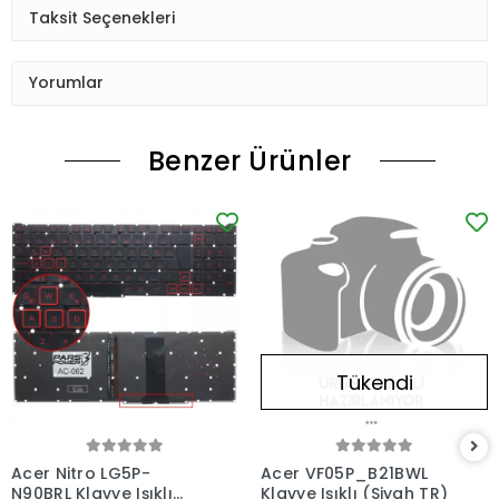
Taksit Seçenekleri
Yorumlar
Benzer Ürünler
Tükendi
Acer Nitro LG5P-
Acer VF05P_B21BWL
N90BRL Klavye Işıklı
Klavye Işıklı (Siyah TR)