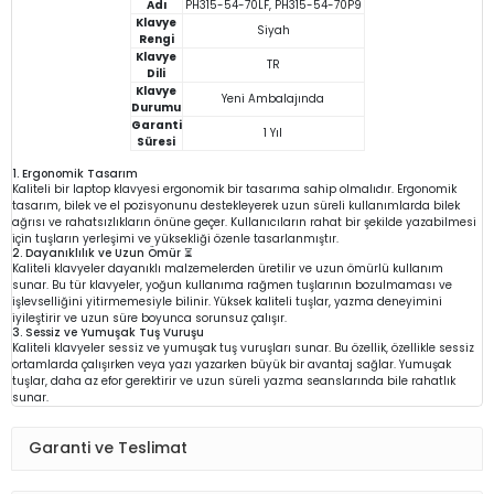
Adı
PH315-54-70LF, PH315-54-70P9
Klavye
Siyah
Rengi
Klavye
TR
Dili
Klavye
Yeni Ambalajında
Durumu
Garanti
1 Yıl
Süresi
1. Ergonomik Tasarım
Kaliteli bir laptop klavyesi ergonomik bir tasarıma sahip olmalıdır. Ergonomik
tasarım, bilek ve el pozisyonunu destekleyerek uzun süreli kullanımlarda bilek
ağrısı ve rahatsızlıkların önüne geçer. Kullanıcıların rahat bir şekilde yazabilmesi
için tuşların yerleşimi ve yüksekliği özenle tasarlanmıştır.
2. Dayanıklılık ve Uzun Ömür ⏳
Kaliteli klavyeler dayanıklı malzemelerden üretilir ve uzun ömürlü kullanım
sunar. Bu tür klavyeler, yoğun kullanıma rağmen tuşlarının bozulmaması ve
işlevselliğini yitirmemesiyle bilinir. Yüksek kaliteli tuşlar, yazma deneyimini
iyileştirir ve uzun süre boyunca sorunsuz çalışır.
3. Sessiz ve Yumuşak Tuş Vuruşu
Kaliteli klavyeler sessiz ve yumuşak tuş vuruşları sunar. Bu özellik, özellikle sessiz
ortamlarda çalışırken veya yazı yazarken büyük bir avantaj sağlar. Yumuşak
tuşlar, daha az efor gerektirir ve uzun süreli yazma seanslarında bile rahatlık
sunar.
Garanti ve Teslimat