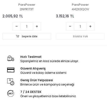
(Siyah TR)
ParsPower
ParsPower
2NYR173T
442X3QOV
2.005,92 TL
3.152,16 TL
Sepete Ekle
Stokta Yok
Hızlı Teslimat
Siparişleriniz en kısa sürede elinize ulaşır.
Güvenli Alışveriş
Güvenli ve kolay ödeme sistemi
Geniş Ürün Yelpazesi
Binlerce ürün ve kampanya seçeneği
7 / 24 DESTEK
Öneri ve şikayetlerinizi bize iletebilirsiniz.