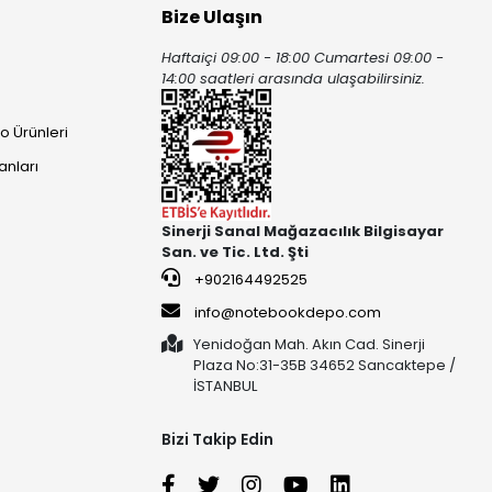
Bize Ulaşın
Haftaiçi 09:00 - 18:00 Cumartesi 09:00 -
ı
14:00 saatleri arasında ulaşabilirsiniz.
o Ürünleri
anları
Sinerji Sanal Mağazacılık Bilgisayar
San. ve Tic. Ltd. Şti
+902164492525
info@notebookdepo.com
Yenidoğan Mah. Akın Cad. Sinerji
Plaza No:31-35B 34652 Sancaktepe /
İSTANBUL
Bizi Takip Edin