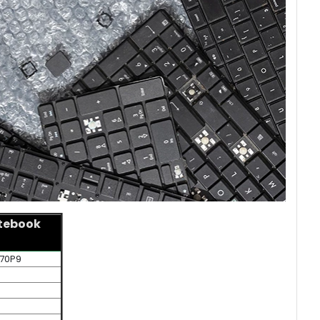
otebook
-70P9