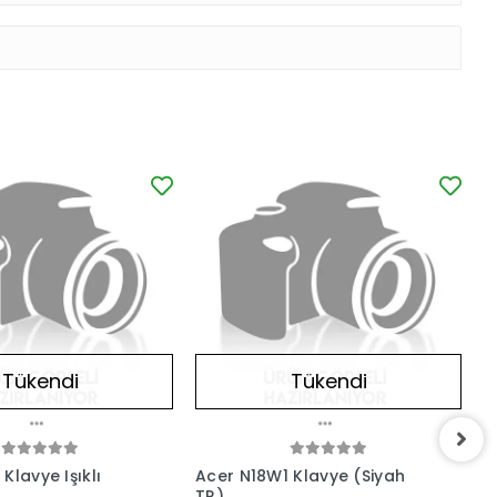
Tükendi
Tükendi
Klavye Işıklı
Acer N18W1 Klavye (Siyah
A
TR)
D