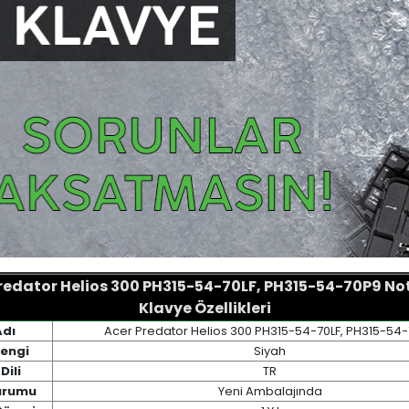
redator Helios 300 PH315-54-70LF, PH315-54-70P9 N
Klavye Özellikleri
Adı
Acer Predator Helios 300 PH315-54-70LF, PH315-54
Rengi
Siyah
Dili
TR
urumu
Yeni Ambalajında