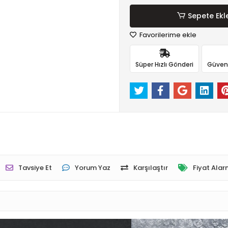
Sepete Ekl
Favorilerime ekle
Süper Hızlı Gönderi
Güvenli
Tavsiye Et
Yorum Yaz
Karşılaştır
Fiyat Alar