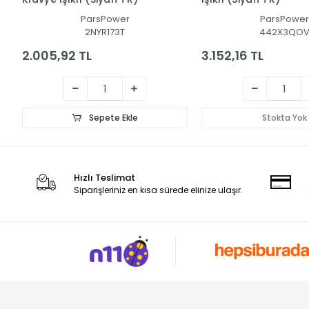
ParsPower
ParsPower
2NYR173T
442X3QO
2.005,92 TL
3.152,16 TL
Sepete Ekle
Stokta Yok
Hızlı Teslimat
Siparişleriniz en kısa sürede elinize ulaşır.