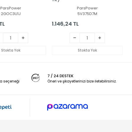
N
ParsPower
ParsPower
T
2GOC3U1J
5V375D7M
TL
1.146,24 TL
2
Stokta Yok
Stokta Yok
7 / 24 DESTEK
a seçeneği
Öneri ve şikayetlerinizi bize iletebilirsiniz.