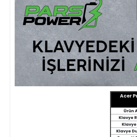
Acer P
Ürün 
Klavye 
Klavye 
Klavye D