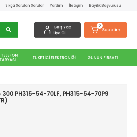
Sıkça Sorulan Sorular
Yardım
İletişim
Bayilik Başvurusu
0
Giriş Yap
Sepetim
Üye Ol
 TELEFON
TÜKETİCİ ELEKTRONİĞİ
GÜNÜN FIRSATI
TARYASI
os 300 PH315-54-70LF, PH315-54-70P9
TR)