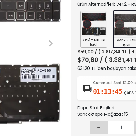
Ürün Alternatifleri: Ver.2 - RGB
Ver.1 - Kırmızı
Ver.2 - RG
Işıklı
Işıklı
$59,00
/ ( 2.817,84 TL ) 
$70,80
/ ( 3.381,41
631,20 TL 'den başlayan taksi
Cumartesi Saat 12:00'a
01:13:45
içerisi
Depo Stok Bilgileri :
Sancaktepe Mağaza : 15