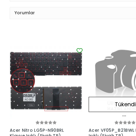
Yorumlar
Tükendi
Acer Nitro LG5P-N90BRL
Acer VF05P_B21BWL 
Klavye Işıklı (Siyah TR)
Işıklı (Siyah TR)