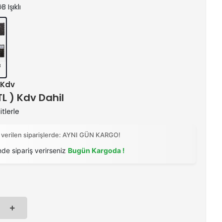
 Işıklı
B
+ Kdv
 TL ) Kdv Dahil
tlerle
 verilen siparişlerde: AYNI GÜN KARGO!
nde sipariş verirseniz
Bugün Kargoda !