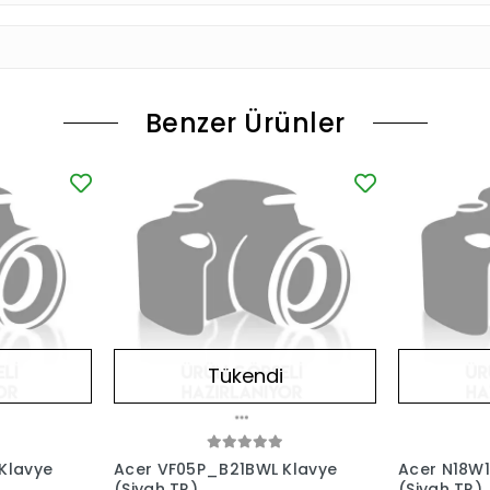
Benzer Ürünler
Tükendi
Klavye
Acer VF05P_B21BWL Klavye
Acer N18W1 
(Siyah TR)
(Siyah TR)