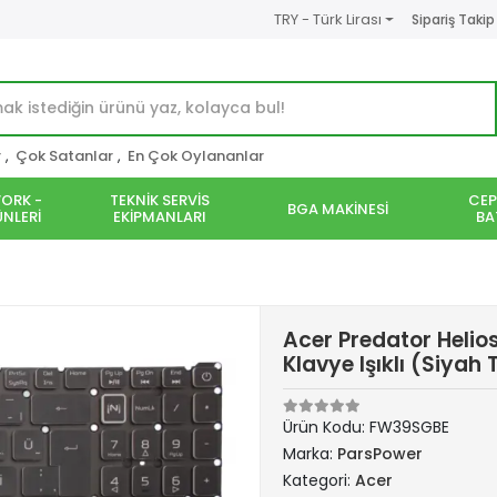
TRY - Türk Lirası
Sipariş Takip
r
,
Çok Satanlar
,
En Çok Oylananlar
ORK -
TEKNİK SERVİS
CEP
BGA MAKİNESİ
NLERİ
EKİPMANLARI
BA
Acer Predator Heli
Klavye Işıklı (Siyah 
Ürün Kodu:
FW39SGBE
Marka:
ParsPower
Kategori:
Acer