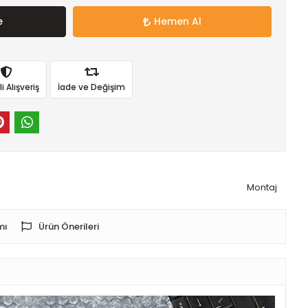
e
Hemen Al
 Alışveriş
İade ve Değişim
Montaj
mı
Ürün Önerileri