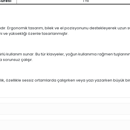
Süresi
1 Yıl
ıdır. Ergonomik tasarım, bilek ve el pozisyonunu destekleyerek uzun sür
mi ve yüksekliği özenle tasarlanmıştır.
rlü kullanım sunar. Bu tür klavyeler, yoğun kullanıma rağmen tuşlarının
a sorunsuz çalışır.
u
llik, özellikle sessiz ortamlarda çalışırken veya yazı yazarken büyük bi