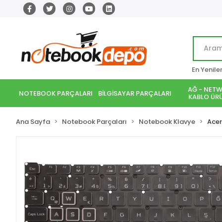
En Yenile
AĞ - NETW
NOTEBOOK PARÇALARI
BİLGİSAYAR PARÇALARI
KABLO ÜRÜ
Ana Sayfa
Notebook Parçaları
Notebook Klavye
Acer