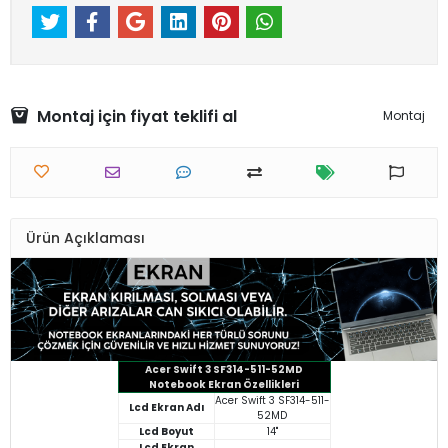
Montaj için fiyat teklifi al
Montaj
Ürün Açıklaması
Acer Swift 3 SF314-511-52MD
Notebook Ekran Özellikleri
Acer Swift 3 SF314-511-
Lcd Ekran Adı
52MD
Lcd Boyut
14"
Lcd Ekran