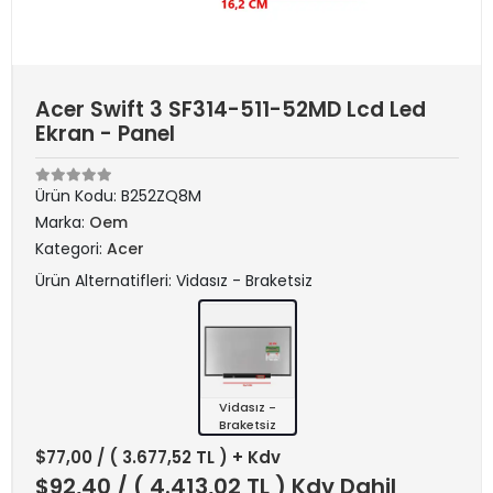
Acer Swift 3 SF314-511-52MD Lcd Led
Ekran - Panel
Ürün Kodu:
B252ZQ8M
Marka:
Oem
Kategori:
Acer
Ürün Alternatifleri: Vidasız - Braketsiz
Vidasız -
Braketsiz
$77,00
/ ( 3.677,52 TL ) + Kdv
$92,40
/ ( 4.413,02 TL ) Kdv Dahil