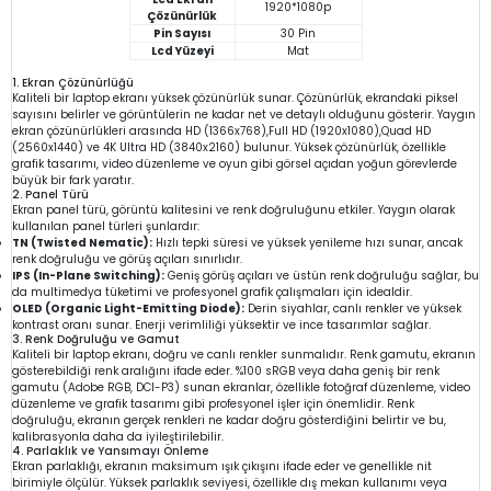
1920*1080p
Çözünürlük
Pin Sayısı
30 Pin
Lcd Yüzeyi
Mat
1. Ekran Çözünürlüğü
Kaliteli bir laptop ekranı yüksek çözünürlük sunar. Çözünürlük, ekrandaki piksel
sayısını belirler ve görüntülerin ne kadar net ve detaylı olduğunu gösterir. Yaygın
ekran çözünürlükleri arasında HD (1366x768),Full HD (1920x1080),Quad HD
(2560x1440) ve 4K Ultra HD (3840x2160) bulunur. Yüksek çözünürlük, özellikle
grafik tasarımı, video düzenleme ve oyun gibi görsel açıdan yoğun görevlerde
büyük bir fark yaratır.
2. Panel Türü
Ekran panel türü, görüntü kalitesini ve renk doğruluğunu etkiler. Yaygın olarak
kullanılan panel türleri şunlardır:
TN (Twisted Nematic):
Hızlı tepki süresi ve yüksek yenileme hızı sunar, ancak
renk doğruluğu ve görüş açıları sınırlıdır.
IPS (In-Plane Switching):
Geniş görüş açıları ve üstün renk doğruluğu sağlar, bu
da multimedya tüketimi ve profesyonel grafik çalışmaları için idealdir.
OLED (Organic Light-Emitting Diode):
Derin siyahlar, canlı renkler ve yüksek
kontrast oranı sunar. Enerji verimliliği yüksektir ve ince tasarımlar sağlar.
3. Renk Doğruluğu ve Gamut
Kaliteli bir laptop ekranı, doğru ve canlı renkler sunmalıdır. Renk gamutu, ekranın
gösterebildiği renk aralığını ifade eder. %100 sRGB veya daha geniş bir renk
gamutu (Adobe RGB, DCI-P3) sunan ekranlar, özellikle fotoğraf düzenleme, video
düzenleme ve grafik tasarımı gibi profesyonel işler için önemlidir. Renk
doğruluğu, ekranın gerçek renkleri ne kadar doğru gösterdiğini belirtir ve bu,
kalibrasyonla daha da iyileştirilebilir.
4. Parlaklık ve Yansımayı Önleme
Ekran parlaklığı, ekranın maksimum ışık çıkışını ifade eder ve genellikle nit
birimiyle ölçülür. Yüksek parlaklık seviyesi, özellikle dış mekan kullanımı veya