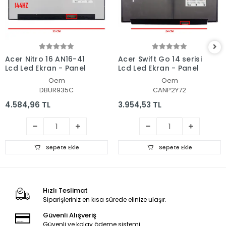
Acer Nitro 16 AN16-41
Acer Swift Go 14 serisi
Lcd Led Ekran - Panel
Lcd Led Ekran - Panel
Oem
Oem
DBUR935C
CANP2Y72
4.584,96 TL
3.954,53 TL
Sepete Ekle
Sepete Ekle
Hızlı Teslimat
Siparişleriniz en kısa sürede elinize ulaşır.
Güvenli Alışveriş
Güvenli ve kolay ödeme sistemi