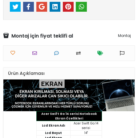
Montaj için fiyat teklifi al
Montaj
Ürün Açıklaması
Acer Swift Go 14 serisi Notebook
Ekran Özellikleri
Acer Swift Go 14
Lcd Ekran Adı
serisi
Lcd Boyut
14"
Lcd Ekran