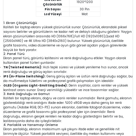
1920*1200
Çözünürlük
Pin Sayısı
30 Pin
Lcd Yüzeyi
Mat
1. Ekran Çözünürlüğü
Kaliteli bir laptop ekranı yüksek çözünürlük sunar. Çözünürlük, ekrandaki piksel
sayısını belirler ve görüntülerin ne kadar net ve detaylı olduğunu gösterir. Yaygın
ekran çözünürlükleri arasında HD (1366x768),Full HD (1920x1080),Quad HD
(2560x1440) ve 4K Ultra HD (3840x2160) bulunur. Yüksek çözünürlük, özellikle
grafik tasarımı, video düzenleme ve oyun gibi görsel açıdan yoğun görevlerde
büyük bir fark yaratır.
2. Panel Türü
Ekran panel türü, görüntü kalitesini ve renk doğruluğunu etkiler. Yaygın olarak
kullanılan panel türleri şunlardır:
TN (Twisted Nematic):
Hızlı tepki süresi ve yüksek yenileme hızı sunar, ancak
renk doğruluğu ve görüş açıları sınırlıdır.
IPS (In-Plane Switching):
Geniş görüş açıları ve üstün renk doğruluğu sağlar, bu
da multimedya tüketimi ve profesyonel grafik çalışmaları için idealdir.
OLED (Organic Light-Emitting Diode):
Derin siyahlar, canlı renkler ve yüksek
kontrast oranı sunar. Enerji verimliliği yüksektir ve ince tasarımlar sağlar.
3. Renk Doğruluğu ve Gamut
Kaliteli bir laptop ekranı, doğru ve canlı renkler sunmalıdır. Renk gamutu, ekranın
gösterebildiği renk aralığını ifade eder. %100 sRGB veya daha geniş bir renk
gamutu (Adobe RGB, DCI-P3) sunan ekranlar, özellikle fotoğraf düzenleme, video
düzenleme ve grafik tasarımı gibi profesyonel işler için önemlidir. Renk
doğruluğu, ekranın gerçek renkleri ne kadar doğru gösterdiğini belirtir ve bu,
kalibrasyonla daha da iyileştirilebilir.
4. Parlaklık ve Yansımayı Önleme
Ekran parlaklığı, ekranın maksimum ışık çıkışını ifade eder ve genellikle nit
birimiyle ölçülür. Yüksek parlaklık seviyesi, özellikle dış mekan kullanımı veya