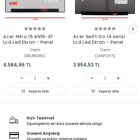
Acer Nitro 16 AN16-41
Acer Swift Go 14 serisi
Lcd Led Ekran - Panel
Lcd Led Ekran - Panel
Oem
Oem
DBUR935C
CANP2Y72
4.584,96 TL
3.954,53 TL
Sepete Ekle
Sepete Ekle
Hızlı Teslimat
Siparişleriniz en kısa sürede elinize ulaşır.
Güvenli Alışveriş
Güvenli ve kolay ödeme sistemi