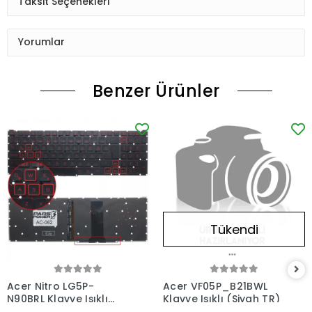
Taksit Seçenekleri
Yorumlar
Benzer Ürünler
Tükendi
Acer Nitro LG5P-
Acer VF05P_B21BWL
N90BRL Klavye Işıklı
Klavye Işıklı (Siyah TR)
(Siyah TR)