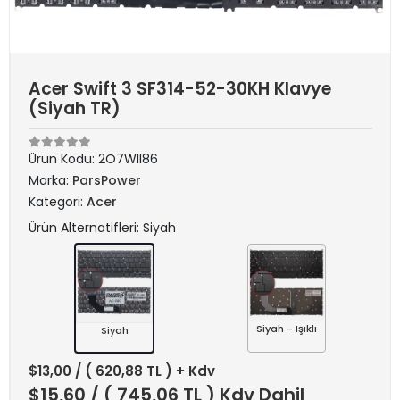
Acer Swift 3 SF314-52-30KH Klavye
(Siyah TR)
Ürün Kodu:
2O7WII86
Marka:
ParsPower
Kategori:
Acer
Ürün Alternatifleri: Siyah
Siyah - Işıklı
Siyah
$13,00
/ ( 620,88 TL ) + Kdv
$15,60
/ ( 745,06 TL ) Kdv Dahil