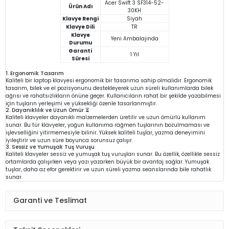
Acer Swift 3 SF314-52-
Ürün Adı
30KH
Klavye Rengi
Siyah
Klavye Dili
TR
Klavye
Yeni Ambalajında
Durumu
Garanti
1 Yıl
Süresi
1. Ergonomik Tasarım
Kaliteli bir laptop klavyesi ergonomik bir tasarıma sahip olmalıdır. Ergonomik
tasarım, bilek ve el pozisyonunu destekleyerek uzun süreli kullanımlarda bilek
ağrısı ve rahatsızlıkların önüne geçer. Kullanıcıların rahat bir şekilde yazabilmesi
için tuşların yerleşimi ve yüksekliği özenle tasarlanmıştır.
2. Dayanıklılık ve Uzun Ömür ⏳
Kaliteli klavyeler dayanıklı malzemelerden üretilir ve uzun ömürlü kullanım
sunar. Bu tür klavyeler, yoğun kullanıma rağmen tuşlarının bozulmaması ve
işlevselliğini yitirmemesiyle bilinir. Yüksek kaliteli tuşlar, yazma deneyimini
iyileştirir ve uzun süre boyunca sorunsuz çalışır.
3. Sessiz ve Yumuşak Tuş Vuruşu
Kaliteli klavyeler sessiz ve yumuşak tuş vuruşları sunar. Bu özellik, özellikle sessiz
ortamlarda çalışırken veya yazı yazarken büyük bir avantaj sağlar. Yumuşak
tuşlar, daha az efor gerektirir ve uzun süreli yazma seanslarında bile rahatlık
sunar.
Garanti ve Teslimat