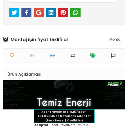
Montaj için fiyat teklifi al
Montaj
Ürün Açıklaması
Acer TravelMate TM5742G-
434G50MNSS Notebook Adaptör
(Pars Power) Özellikleri
Adaptör
Acer TravelMate TM5742G-