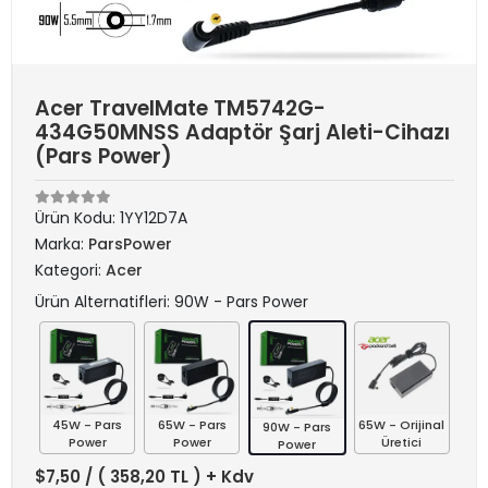
Acer TravelMate TM5742G-
434G50MNSS Adaptör Şarj Aleti-Cihazı
(Pars Power)
Ürün Kodu:
1YY12D7A
Marka:
ParsPower
Kategori:
Acer
Ürün Alternatifleri: 90W - Pars Power
45W - Pars
65W - Pars
65W - Orijinal
90W - Pars
Power
Power
Üretici
Power
$7,50
/ ( 358,20 TL ) + Kdv