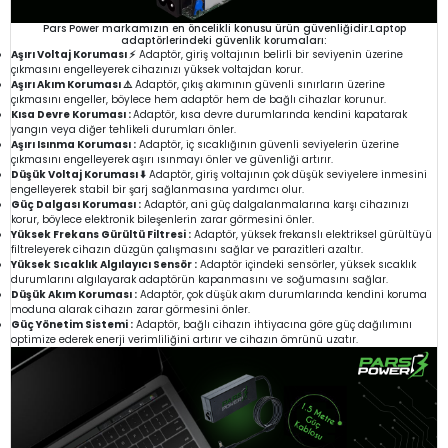
Pars Power markamızın en öncelikli konusu ürün güvenliğidir.Laptop
adaptörlerindeki güvenlik korumaları:
Aşırı Voltaj Koruması ⚡
Adaptör, giriş voltajının belirli bir seviyenin üzerine
çıkmasını engelleyerek cihazınızı yüksek voltajdan korur.
Aşırı Akım Koruması ⚠️
Adaptör, çıkış akımının güvenli sınırların üzerine
çıkmasını engeller, böylece hem adaptör hem de bağlı cihazlar korunur.
Kısa Devre Koruması :
Adaptör, kısa devre durumlarında kendini kapatarak
yangın veya diğer tehlikeli durumları önler.
Aşırı Isınma Koruması :
Adaptör, iç sıcaklığının güvenli seviyelerin üzerine
çıkmasını engelleyerek aşırı ısınmayı önler ve güvenliği artırır.
Düşük Voltaj Koruması ⬇️
Adaptör, giriş voltajının çok düşük seviyelere inmesini
engelleyerek stabil bir şarj sağlanmasına yardımcı olur.
Güç Dalgası Koruması :
Adaptör, ani güç dalgalanmalarına karşı cihazınızı
korur, böylece elektronik bileşenlerin zarar görmesini önler.
Yüksek Frekans Gürültü Filtresi :
Adaptör, yüksek frekanslı elektriksel gürültüyü
filtreleyerek cihazın düzgün çalışmasını sağlar ve parazitleri azaltır.
Yüksek Sıcaklık Algılayıcı Sensör :
Adaptör içindeki sensörler, yüksek sıcaklık
durumlarını algılayarak adaptörün kapanmasını ve soğumasını sağlar.
Düşük Akım Koruması :
Adaptör, çok düşük akım durumlarında kendini koruma
moduna alarak cihazın zarar görmesini önler.
Güç Yönetim Sistemi :
Adaptör, bağlı cihazın ihtiyacına göre güç dağılımını
optimize ederek enerji verimliliğini artırır ve cihazın ömrünü uzatır.