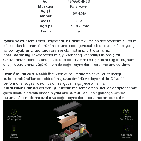
Adı
434G50MNSS
Markası
Pars Power
Volt /
19V 4.74A
Amper
Watt
90W
Uç Tipi
5.50x1.70mm
Rengi
Siyah
Çevre Dostu :
Temiz enerji kaynakları kullanılarak üretilen adaptörlerimiz, üretim
sürecinden kullanım ömrünün sonuna kadar çevresel etkileri azaltır. Bu sayede,
karbon ayak izinizi azaltarak çevreye olan katkınızı artırabilirsiniz.
Enerji Verimliliği ⚡:
Adaptörlerimiz, yüksek enerji verimliliği ile öne çıkar.
Cihazlarınızın daha az enerji tüketerek daha verimli çalışmasını sağlar. Bu, hem
enerji faturalarınızı düşürür hem de doğal kaynakların korunmasına yardımcı
olur.
Uzun Ömürlü ve Güvenilir ⏳:
Yüksek kaliteli malzemeler ve ileri teknoloji
kullanılarak üretilen adaptörlerimiz, uzun ömürlü ve dayanıklıdır. Güvenilir
performansı sayesinde cihazlarınızı güvenle şarj edebilirsiniz.
Sürdürülebilirlik ♻️:
Geri dönüştürülebilir malzemelerden üretilen adaptörlerimiz,
çevre dostu bir tercih olmanın yanı sıra sürdürülebilir bir geleceğe katkıda
bulunur. Atık miktarını azaltır ve doğal kaynakların korunmasını destekler.