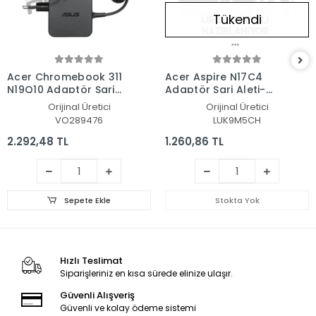
Tükendi
Acer Chromebook 311
Acer Aspire N17C4
N19Q10 Adaptör Şarj
Adaptör Şarj Aleti-
Aleti-Cihazı
Cihazı
Orijinal Üretici
Orijinal Üretici
VO289476
LUK9M5CH
2.292,48 TL
1.260,86 TL
Sepete Ekle
Stokta Yok
Hızlı Teslimat
Siparişleriniz en kısa sürede elinize ulaşır.
Güvenli Alışveriş
Güvenli ve kolay ödeme sistemi