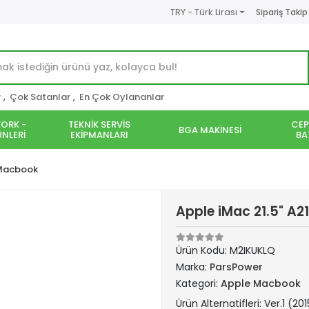
TRY - Türk Lirası
Sipariş Takip
r
,
Çok Satanlar
,
En Çok Oylananlar
ORK -
TEKNİK SERVİS
CEP
BGA MAKİNESİ
NLERİ
EKİPMANLARI
BA
Macbook
Apple iMac 21.5" A21
Ürün Kodu:
M2IKUKLQ
Marka:
ParsPower
Kategori:
Apple Macbook
Ürün Alternatifleri: Ver.1 (20