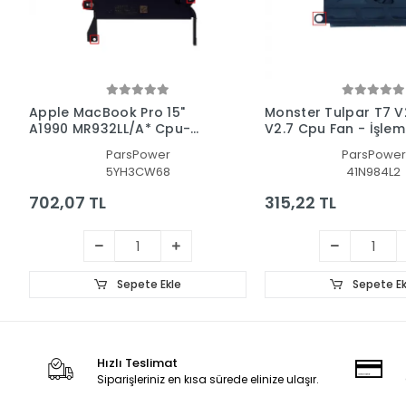
Apple MacBook Pro 15"
Monster Tulpar T7 V2
A1990 MR932LL/A* Cpu-
V2.7 Cpu Fan - İşlem
Gpu Fan - İşlemci Fanı
ParsPower
ParsPower
(SAĞ)
5YH3CW68
41N984L2
702,07 TL
315,22 TL
Sepete Ekle
Sepete Ek
Hızlı Teslimat
Siparişleriniz en kısa sürede elinize ulaşır.