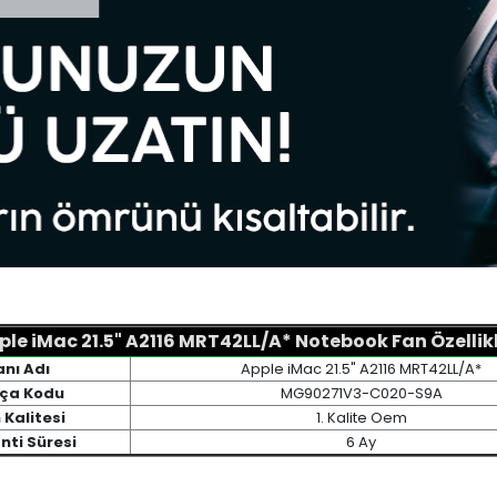
ple iMac 21.5" A2116 MRT42LL/A* Notebook Fan Özellikl
anı Adı
Apple iMac 21.5" A2116 MRT42LL/A*
ça Kodu
MG90271V3-C020-S9A
 Kalitesi
1. Kalite Oem
nti Süresi
6 Ay