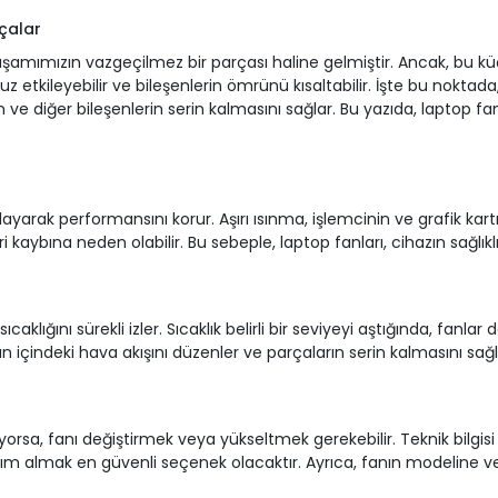
çalar
 yaşamımızın vazgeçilmez bir parçası haline gelmiştir. Ancak, bu k
etkileyebilir ve bileşenlerin ömrünü kısaltabilir. İşte bu noktada,
ın ve diğer bileşenlerin serin kalmasını sağlar. Bu yazıda, laptop f
yarak performansını korur. Aşırı ısınma, işlemcinin ve grafik kartı
 kaybına neden olabilir. Bu sebeple, laptop fanları, cihazın sağlıklı 
sıcaklığını sürekli izler. Sıcaklık belirli bir seviyeyi aştığında, fan
n içindeki hava akışını düzenler ve parçaların serin kalmasını sağl
rsa, fanı değiştirmek veya yükseltmek gerekebilir. Teknik bilgisi ol
yardım almak en güvenli seçenek olacaktır. Ayrıca, fanın modelin