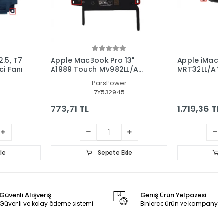
.5, T7
Apple MacBook Pro 13"
Apple iMac 
ci Fanı
A1989 Touch MV982LL/A
MRT32LL/A* 
Cpu-Gpu Fan - İşlemci Fanı
Pc Fan
ParsPower
(SAĞ)
7Y532945
773,71 TL
1.719,36 T
le
Sepete Ekle
Güvenli Alışveriş
Geniş Ürün Yelpazesi
Güvenli ve kolay ödeme sistemi
Binlerce ürün ve kampany