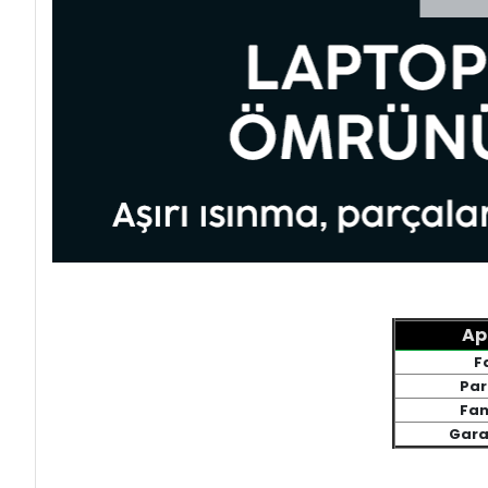
Ap
F
Par
Fan
Gara