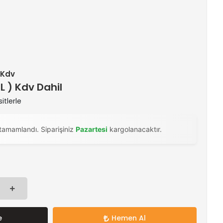
+ Kdv
TL ) Kdv Dahil
itlerle
tamamlandı. Siparişiniz
Pazartesi
kargolanacaktır.
e
Hemen Al