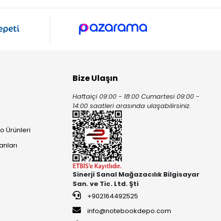
Bize Ulaşın
Haftaiçi 09:00 - 18:00 Cumartesi 09:00 -
ı
14:00 saatleri arasında ulaşabilirsiniz.
o Ürünleri
anları
Sinerji Sanal Mağazacılık Bilgisayar
San. ve Tic. Ltd. Şti
+902164492525
info@notebookdepo.com