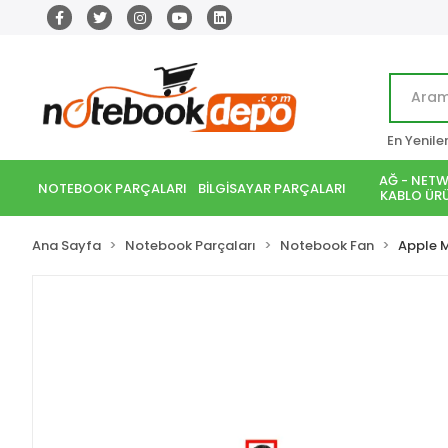
En Yenile
AĞ - NETW
NOTEBOOK PARÇALARI
BİLGİSAYAR PARÇALARI
KABLO ÜRÜ
Ana Sayfa
Notebook Parçaları
Notebook Fan
Apple 