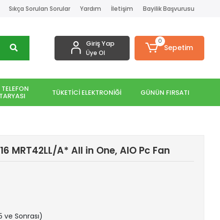
Sıkça Sorulan Sorular
Yardım
İletişim
Bayilik Başvurusu
0
Giriş Yap
Sepetim
Üye Ol
 TELEFON
TÜKETİCİ ELEKTRONİĞİ
GÜNÜN FIRSATI
TARYASI
16 MRT42LL/A* All in One, AIO Pc Fan
15 ve Sonrası)