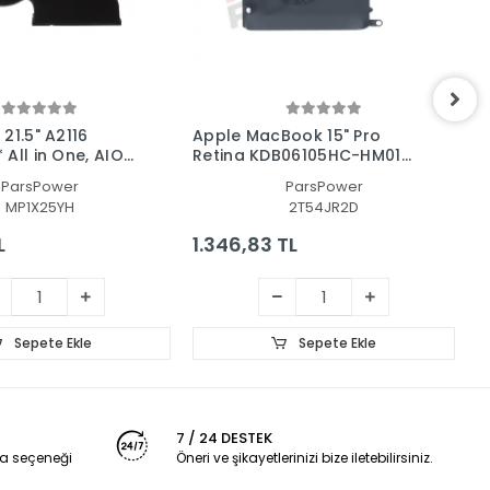
21.5" A2116
Apple MacBook 15" Pro
A
All in One, AIO
Retina KDB06105HC-HM01
M
Cpu-Gpu Fan - İşlemci Fanı
i
ParsPower
ParsPower
(SAĞ)
MP1X25YH
2T54JR2D
L
1.346,83 TL
1
Sepete Ekle
Sepete Ekle
7 / 24 DESTEK
a seçeneği
Öneri ve şikayetlerinizi bize iletebilirsiniz.