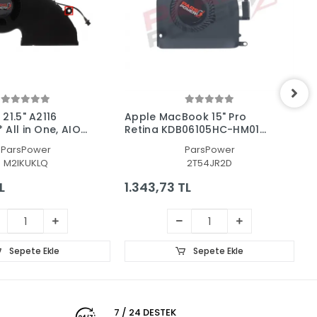
21.5" A2116
Apple MacBook 15" Pro
A
All in One, AIO
Retina KDB06105HC-HM01
M
Cpu-Gpu Fan - İşlemci Fanı
i
ParsPower
ParsPower
(SAĞ)
M2IKUKLQ
2T54JR2D
L
1.343,73 TL
1
Sepete Ekle
Sepete Ekle
7 / 24 DESTEK