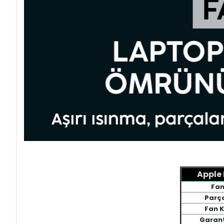
Apple 
Fan
Parç
Fan K
Garant