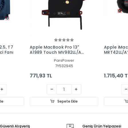
.5, T7
Apple MacBook Pro 13"
Apple iMac 
ci Fanı
A1989 Touch MV982LL/A
MRT42LL/A* 
Cpu-Gpu Fan - İşlemci Fanı
Pc Fan
ParsPower
(SAĞ)
7Y532945
771,93 TL
1.715,40 T
le
Sepete Ekle
Güvenli Alışveriş
Geniş Ürün Yelpazesi