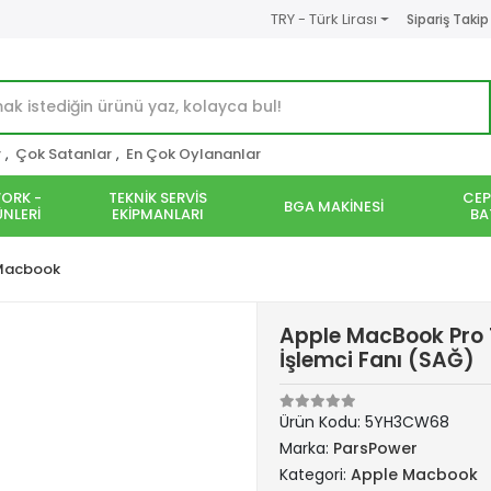
TRY - Türk Lirası
Sipariş Takip
r
,
Çok Satanlar
,
En Çok Oylananlar
ORK -
TEKNİK SERVİS
CEP
BGA MAKİNESİ
NLERİ
EKİPMANLARI
BA
Macbook
Apple MacBook Pro 
İşlemci Fanı (SAĞ)
Ürün Kodu:
5YH3CW68
Marka:
ParsPower
Kategori:
Apple Macbook