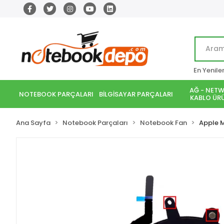
En Yenile
AĞ - NETW
NOTEBOOK PARÇALARI
BİLGİSAYAR PARÇALARI
KABLO ÜRÜ
Ana Sayfa
Notebook Parçaları
Notebook Fan
Apple 