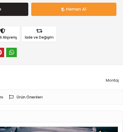
e
Hemen Al
 Alışveriş
İade ve Değişim
Montaj
mı
Ürün Önerileri