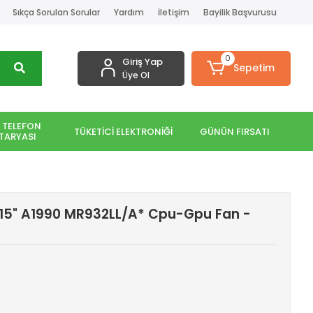
Sıkça Sorulan Sorular
Yardım
İletişim
Bayilik Başvurusu
0
Giriş Yap
Sepetim
Üye Ol
 TELEFON
TÜKETİCİ ELEKTRONİĞİ
GÜNÜN FIRSATI
TARYASI
15" A1990 MR932LL/A* Cpu-Gpu Fan -