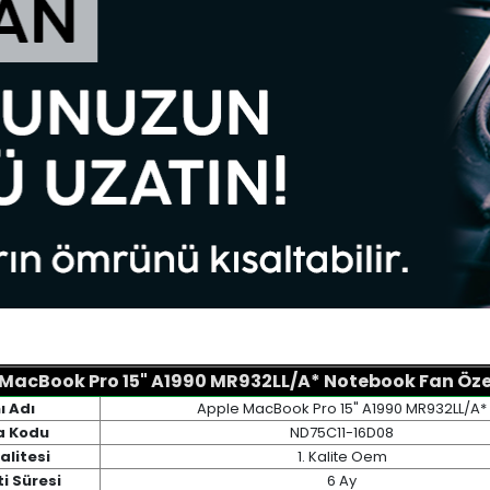
MacBook Pro 15" A1990 MR932LL/A* Notebook Fan Özel
ı Adı
Apple MacBook Pro 15" A1990 MR932LL/A*
a Kodu
ND75C11-16D08
alitesi
1. Kalite Oem
i Süresi
6 Ay