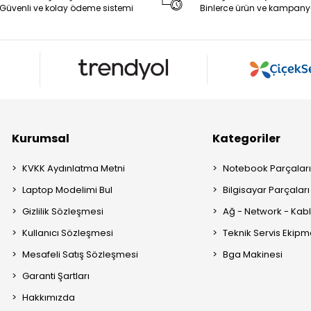
Güvenli ve kolay ödeme sistemi
Binlerce ürün ve kampany
Kurumsal
Kategoriler
KVKK Aydınlatma Metni
Notebook Parçalar
Laptop Modelimi Bul
Bilgisayar Parçaları
Gizlilik Sözleşmesi
Ağ - Network - Kabl
Kullanıcı Sözleşmesi
Teknik Servis Ekipm
Mesafeli Satış Sözleşmesi
Bga Makinesi
Garanti Şartları
Hakkımızda