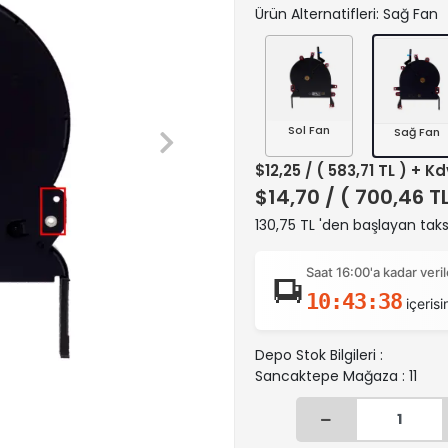
Ürün Alternatifleri: Sağ Fan
Sol Fan
Sağ Fan
$12,25
/ ( 583,71 TL ) + Kd
$14,70
/ ( 700,46 T
130,75 TL 'den başlayan taksi
Saat 16:00'a kadar ver
10:43:37
içerisi
Depo Stok Bilgileri :
Sancaktepe Mağaza : 11