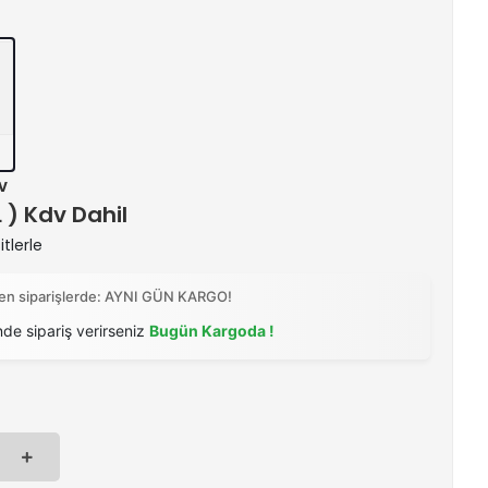
v
L ) Kdv Dahil
tlerle
ilen siparişlerde: AYNI GÜN KARGO!
nde sipariş verirseniz
Bugün Kargoda !