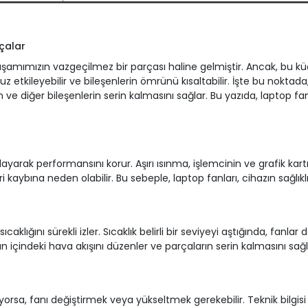
çalar
 yaşamımızın vazgeçilmez bir parçası haline gelmiştir. Ancak, bu k
etkileyebilir ve bileşenlerin ömrünü kısaltabilir. İşte bu noktada,
ın ve diğer bileşenlerin serin kalmasını sağlar. Bu yazıda, laptop f
yarak performansını korur. Aşırı ısınma, işlemcinin ve grafik kartı
 kaybına neden olabilir. Bu sebeple, laptop fanları, cihazın sağlıklı 
sıcaklığını sürekli izler. Sıcaklık belirli bir seviyeyi aştığında, fan
n içindeki hava akışını düzenler ve parçaların serin kalmasını sağl
rsa, fanı değiştirmek veya yükseltmek gerekebilir. Teknik bilgisi ol