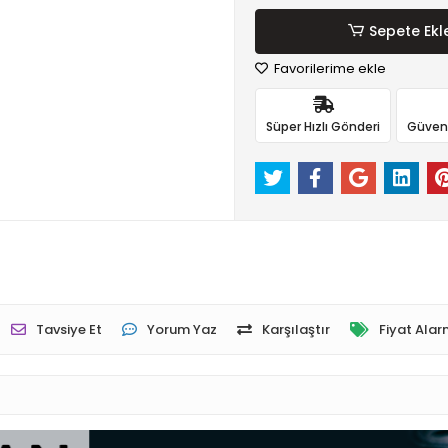
Sepete Ekl
Favorilerime ekle
Süper Hızlı Gönderi
Güvenli
Tavsiye Et
Yorum Yaz
Karşılaştır
Fiyat Alar