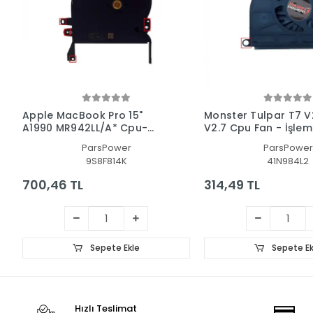
Apple MacBook Pro 15"
Monster Tulpar T7 V2
A1990 MR942LL/A* Cpu-
V2.7 Cpu Fan - İşlem
Gpu Fan - İşlemci Fanı
ParsPower
ParsPower
(SAĞ)
9S8F814K
41N984L2
700,46 TL
314,49 TL
Sepete Ekle
Sepete Ek
Hızlı Teslimat