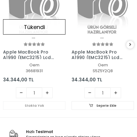
Tükendi
Apple MacBook Pro
Apple MacBook Pro
A1990 (EMC3215) Lcd
A1990 (EMC3215) Lcd
Led Ekran - Panel Set
Led Ekran - Panel Set
Oem
Oem
36681931
S5Z5Y2Q8
34.344,00 TL
34.344,00 TL
Stokta Yok
Sepete Ekle
Hızlı Teslimat