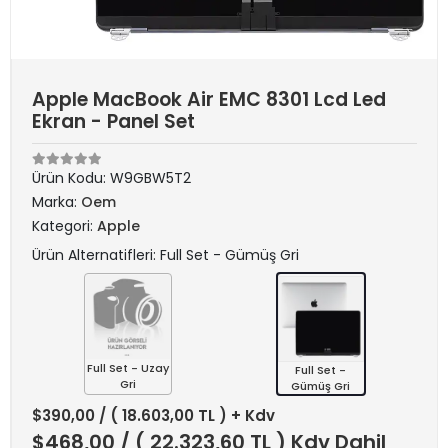
Apple MacBook Air EMC 8301 Lcd Led
Ekran - Panel Set
Ürün Kodu:
W9GBW5T2
Marka:
Oem
Kategori:
Apple
Ürün Alternatifleri: Full Set - Gümüş Gri
Full Set - Uzay
Full Set -
Gri
Gümüş Gri
$390,00
/ ( 18.603,00 TL ) + Kdv
$468,00
/ ( 22.323,60 TL ) Kdv Dahil