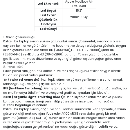
Apple MacBook Air
Lcd Ekran Adı
EMC 8301
Lcd Boyut
15.3"
Lcd Ekran
2880*1864p
Çözünürlük
Pin Sayısı
Lcd Yüzeyi
1. Ekran Çözünürlüğü
Kaliteli bir laptop ekranı yüksek çözünürlük sunar. Çözünürlük, ekrandaki piksel
sayısını belirler ve görüntülerin ne kadar net ve detaylı olduğunu gösterir. Yaygın
ekran çözünürlükleri arasında HD (1366x768),Full HD (1920x1080),Quad HD
(2560x1440) ve 4K Ultra HD (3840x2160) bulunur. Yüksek çözünürlük, özellikle
grafik tasarımı, video düzenleme ve oyun gibi görsel açıdan yoğun görevlerde
büyük bir fark yaratır.
2. Panel Türü
Ekran panel türü, görüntü kalitesini ve renk doğruluğunu etkiler. Yaygın olarak
kullanılan panel türleri şunlardır:
TN (Twisted Nematic):
Hızlı tepki süresi ve yüksek yenileme hızı sunar, ancak
renk doğruluğu ve görüş açıları sınırlıdır.
IPS (In-Plane Switching):
Geniş görüş açıları ve üstün renk doğruluğu sağlar, bu
da multimedya tüketimi ve profesyonel grafik çalışmaları için idealdir.
OLED (Organic Light-Emitting Diode):
Derin siyahlar, canlı renkler ve yüksek
kontrast oranı sunar. Enerji verimliliği yüksektir ve ince tasarımlar sağlar.
3. Renk Doğruluğu ve Gamut
Kaliteli bir laptop ekranı, doğru ve canlı renkler sunmalıdır. Renk gamutu, ekranın
gösterebildiği renk aralığını ifade eder. %100 sRGB veya daha geniş bir renk
gamutu (Adobe RGB, DCI-P3) sunan ekranlar, özellikle fotoğraf düzenleme, video
düzenleme ve grafik tasarımı gibi profesyonel işler için önemlidir. Renk
doğruluğu, ekranın gerçek renkleri ne kadar doğru gösterdiğini belirtir ve bu,