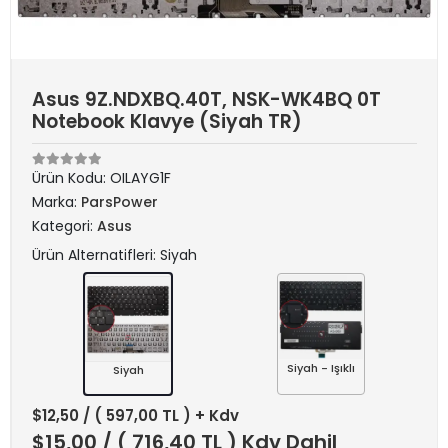
Asus 9Z.NDXBQ.40T, NSK-WK4BQ 0T
Notebook Klavye (Siyah TR)
Ürün Kodu:
OILAYG1F
Marka:
ParsPower
Kategori:
Asus
Ürün Alternatifleri: Siyah
Siyah - Işıklı
Siyah
$12,50
/ ( 597,00 TL ) + Kdv
$15,00
/ ( 716,40 TL ) Kdv Dahil