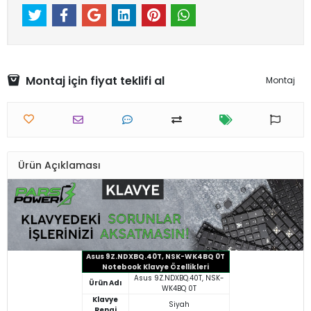
Montaj için fiyat teklifi al
Montaj
Ürün Açıklaması
Asus 9Z.NDXBQ.40T, NSK-WK4BQ 0T
Notebook Klavye Özellikleri
Asus 9Z.NDXBQ.40T, NSK-
Ürün Adı
WK4BQ 0T
Klavye
Siyah
Rengi