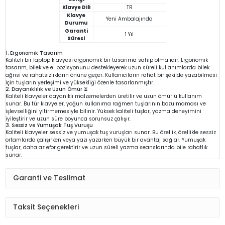
Klavye Dili
TR
Klavye
Yeni Ambalajında
Durumu
Garanti
1 Yıl
Süresi
1. Ergonomik Tasarım
Kaliteli bir laptop klavyesi ergonomik bir tasarıma sahip olmalıdır. Ergonomik
tasarım, bilek ve el pozisyonunu destekleyerek uzun süreli kullanımlarda bilek
ağrısı ve rahatsızlıkların önüne geçer. Kullanıcıların rahat bir şekilde yazabilmesi
için tuşların yerleşimi ve yüksekliği özenle tasarlanmıştır.
2. Dayanıklılık ve Uzun Ömür ⏳
Kaliteli klavyeler dayanıklı malzemelerden üretilir ve uzun ömürlü kullanım
sunar. Bu tür klavyeler, yoğun kullanıma rağmen tuşlarının bozulmaması ve
işlevselliğini yitirmemesiyle bilinir. Yüksek kaliteli tuşlar, yazma deneyimini
iyileştirir ve uzun süre boyunca sorunsuz çalışır.
3. Sessiz ve Yumuşak Tuş Vuruşu
Kaliteli klavyeler sessiz ve yumuşak tuş vuruşları sunar. Bu özellik, özellikle sessiz
ortamlarda çalışırken veya yazı yazarken büyük bir avantaj sağlar. Yumuşak
tuşlar, daha az efor gerektirir ve uzun süreli yazma seanslarında bile rahatlık
sunar.
Garanti ve Teslimat
Taksit Seçenekleri