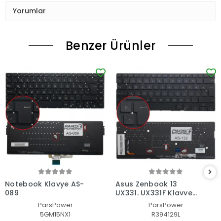
Yorumlar
Benzer Ürünler
Notebook Klavye AS-
Asus Zenbook 13
089
UX331, UX331F Klavye
Işıklı (Siyah TR)
ParsPower
ParsPower
5GM15NX1
R394129L