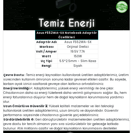
Asus F552WA-SX Notebook Adaptör
Özellikleri
Adaptör Adı
Asus F552WA-SX
Markası
Orijinal Üretici
Volt / Amper
19.5V 7.7A
Watt
150W
Uç Tipi
5.5*2.5mm - Slim Kasa
Rengi
Siyah
Çevre Dostu :
Temiz enerji kaynakları kullanılarak üretilen adaptörlerimiz, üretim
sürecinden kullanım ömrünün sonuna kadar çevresel etkileri azaltır. Bu sayede,
karbon ayak izinizi azaltarak çevreye olan katkınızı artırabilirsiniz.
Enerji Verimliliği ⚡:
Adaptörlerimiz, yüksek enerji verimliliği ile öne çıkar.
Cihazlarınızın daha az enerji tüketerek daha verimli çalışmasını sağlar. Bu, hem
enerji faturalarınızı düşürür hem de doğal kaynakların korunmasına yardımcı
olur.
Uzun Ömürlü ve Güvenilir ⏳:
Yüksek kaliteli malzemeler ve ileri teknoloji
kullanılarak üretilen adaptörlerimiz, uzun ömürlü ve dayanıklıdır. Güvenilir
performansı sayesinde cihazlarınızı güvenle şarj edebilirsiniz.
Sürdürülebilirlik ♻️:
Geri dönüştürülebilir malzemelerden üretilen adaptörlerimiz,
çevre dostu bir tercih olmanın yanı sıra sürdürülebilir bir geleceğe katkıda
bulunur. Atık miktarını azaltır ve doğal kaynakların korunmasını destekler.