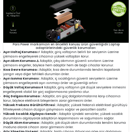
Pars Power markamızın en öncelikli konusu ürün güvenliğidir.Laptop
adaptörlerindeki güvenlik korumaları:
Aşırı Voltaj Koruması ⚡
Adaptör, giriş voltajının belirli bir seviyenin üzerine
çıkmasını engelleyerek cihazınızı yüksek voltajdan korur.
Aşırı Akım Koruması ⚠️
Adaptör, çıkış akımının güvenli sınırların üzerine
çıkmasını engeller, böylece hem adaptör hem de bağlı cihazlar korunur.
Kısa Devre Koruması :
Adaptör, kısa devre durumlarında kendini kapatarak
yangın veya diğer tehlikeli durumları önler.
Aşırı Isınma Koruması :
Adaptör, iç sıcaklığının güvenli seviyelerin üzerine
çıkmasını engelleyerek aşırı ısınmayı önler ve güvenliği artırır.
Düşük Voltaj Koruması ⬇️
Adaptör, giriş voltajının çok düşük seviyelere inmesini
engelleyerek stabil bir şarj sağlanmasına yardımcı olur.
Güç Dalgası Koruması :
Adaptör, ani güç dalgalanmalarına karşı cihazınızı
korur, böylece elektronik bileşenlerin zarar görmesini önler.
Yüksek Frekans Gürültü Filtresi :
Adaptör, yüksek frekanslı elektriksel gürültüyü
filtreleyerek cihazın düzgün çalışmasını sağlar ve parazitleri azaltır.
Yüksek Sıcaklık Algılayıcı Sensör :
Adaptör içindeki sensörler, yüksek sıcaklık
durumlarını algılayarak adaptörün kapanmasını ve soğumasını sağlar.
Düşük Akım Koruması :
Adaptör, çok düşük akım durumlarında kendini koruma
moduna alarak cihazın zarar görmesini önler.
Güç Yönetim Sistemi :
Adaptör, bağlı cihazın ihtiyacına göre güç dağılımını