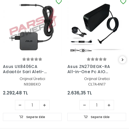
Asus UX8406CA
Asus ZN270IEGK-RA
Adaptör Şarj Aleti-
All-in-One Pc AIO
Cihazı
Adaptör Şarj Aleti-
Orijinal Üretici
Orijinal Üretici
Cihazı
N1I386XO
CL7A4N17
2.292,48 TL
2.636,35 TL
Sepete Ekle
Sepete Ekle