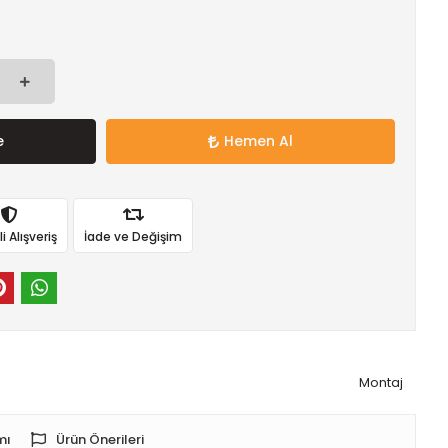
e
Hemen Al
 Alışveriş
İade ve Değişim
Montaj
mı
Ürün Önerileri