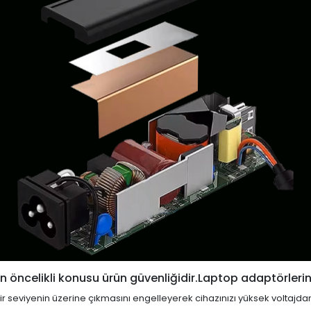
 öncelikli konusu ürün güvenliğidir.Laptop adaptörlerin
i bir seviyenin üzerine çıkmasını engelleyerek cihazınızı yüksek voltajda