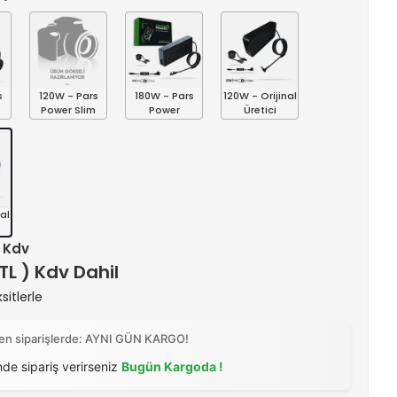
s
120W - Pars
180W - Pars
120W - Orijinal
Power Slim
Power
Üretici
al
+ Kdv
 TL ) Kdv Dahil
itlerle
ilen siparişlerde: AYNI GÜN KARGO!
nde sipariş verirseniz
Bugün Kargoda !