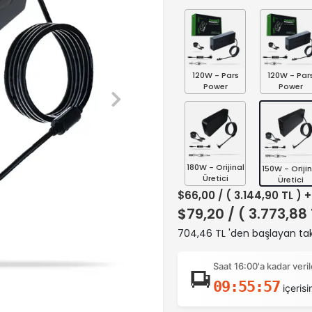
120W - Pars
120W - Par
Power
Power
180W - Orijinal
150W - Orijin
Üretici
Üretici
$66,00
/ ( 3.144,90 TL ) 
$79,20
/ ( 3.773,88
704,46 TL 'den başlayan taks
Saat 16:00'a kadar ver
09:55:56
içerisi