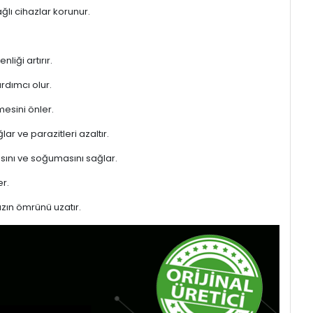
ğlı cihazlar korunur.
liği artırır.
rdımcı olur.
mesini önler.
ar ve parazitleri azaltır.
sını ve soğumasını sağlar.
r.
azın ömrünü uzatır.