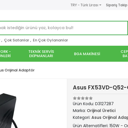
TRY - Türk Lirası
Sipariş Takip
r
,
Çok Satanlar
,
En Çok Oylananlar
ORK -
TEKNİK SERVİS
CEP
BGA MAKİNESİ
NLERİ
EKİPMANLARI
BA
us Orijinal Adaptör
Asus FX53VD-Q52-CB
Ürün Kodu:
D3127287
Marka:
Orijinal Üretici
Kategori:
Asus Orijinal Ada
Ürün Alternatifleri: 150W - Or