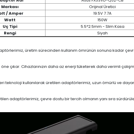
daptör Adı
Asus FX53VD-Q52-CB
Markası
Orijinal Üretici
olt / Amper
19.5V 7.7A
Watt
150W
Uç Tipi
5.5*2.5mm - Slim Kasa
Rengi
Siyah
daptörlerimiz, üretim sürecinden kullanım ömrünün sonuna kadar çevrese
le öne çıkar. Cihazlarınızın daha az enerji tüketerek daha verimli çalış
eri teknoloji kullanılarak üretilen adaptörlerimiz, uzun ömürlü ve dayan
en adaptörlerimiz, çevre dostu bir tercih olmanın yanı sıra sürdürülebi