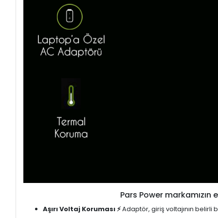
Pars Power markamızın en
Aşırı Voltaj Koruması ⚡
Adaptör, giriş voltajının belirl