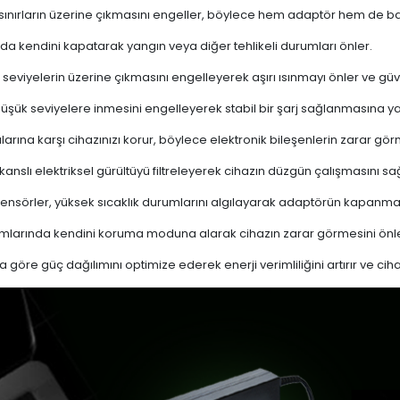
 sınırların üzerine çıkmasını engeller, böylece hem adaptör hem de ba
a kendini kapatarak yangın veya diğer tehlikeli durumları önler.
 seviyelerin üzerine çıkmasını engelleyerek aşırı ısınmayı önler ve güven
 düşük seviyelere inmesini engelleyerek stabil bir şarj sağlanmasına ya
ına karşı cihazınızı korur, böylece elektronik bileşenlerin zarar gör
nslı elektriksel gürültüyü filtreleyerek cihazın düzgün çalışmasını sağl
ensörler, yüksek sıcaklık durumlarını algılayarak adaptörün kapanma
mlarında kendini koruma moduna alarak cihazın zarar görmesini önle
a göre güç dağılımını optimize ederek enerji verimliliğini artırır ve cih