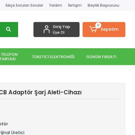
Sıkça Sorulan Sorular
Yardım
İletişim
Bayilik Başvurusu
0
Giriş Yap
Sepetim
Üye Ol
 TELEFON
TÜKETİCİ ELEKTRONİĞİ
GÜNÜN FIRSATI
TARYASI
 Adaptör Şarj Aleti-Cihazı
ptör
ijinal Üretici