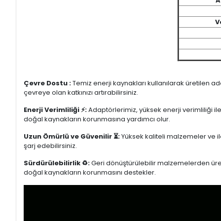
A
V
Çevre Dostu :
Temiz enerji kaynakları kullanılarak üretilen a
çevreye olan katkınızı artırabilirsiniz.
Enerji Verimliliği ⚡:
Adaptörlerimiz, yüksek enerji verimliliği i
doğal kaynakların korunmasına yardımcı olur.
Uzun Ömürlü ve Güvenilir ⏳:
Yüksek kaliteli malzemeler ve il
şarj edebilirsiniz.
Sürdürülebilirlik ♻️:
Geri dönüştürülebilir malzemelerden üretil
doğal kaynakların korunmasını destekler.