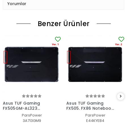
Yorumlar
Benzer Ürünler
Asus TUF Gaming
Asus TUF Gaming
FX505GM-AL323
FX505, FX86 Notebook
Notebook Alt Kasa -
Alt Kasa - Laptop
ParsPower
ParsPower
Laptop AltKasa
AltKasa
3A713GM9
E44KYEB4