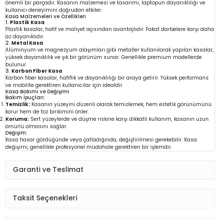
önemli bir parçadır. Kasanın malzemesi ve tasarımı, laptopun dayanıklılığı ve
kullanıcı deneyimini doğrudan etkiler.
Kasa Malzemeleri ve Özellikleri
1.
Plastik Kasa
Plastik kasalar, hafif ve maliyet açısından avantajlıdır. Fakat darbelere karşı daha
az dayanıklıdır.
2.
Metal Kasa
Alüminyum ve magnezyum alaşımları gibi metaller kullanılarak yapılan kasalar,
yüksek dayanıklılık ve şık bir görünüm sunar. Genellikle premium modellerde
bulunur.
3.
Karbon Fiber Kasa
Karbon fiber kasalar, hafiflik ve dayanıklılığı bir araya getirir. Yüksek performans
ve mobilite gerektiren kullanıcılar için idealdir.
Kasa Bakımı ve Değişimi
Bakım İpuçları:
Temizlik:
Kasanın yüzeyini düzenli olarak temizlemek, hem estetik görünümünü
korur hem de toz birikimini önler.
Koruma:
Sert yüzeylerde ve düşme riskine karşı dikkatli kullanım, kasanın uzun
ömürlü olmasını sağlar.
Değişim:
Kasa hasar gördüğünde veya çatladığında, değiştirilmesi gerekebilir. Kasa
değişimi, genellikle profesyonel müdahale gerektiren bir işlemdir.
Garanti ve Teslimat
Taksit Seçenekleri