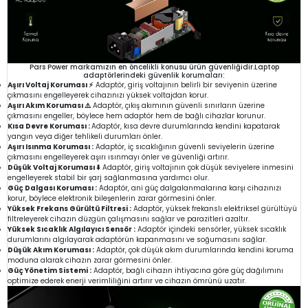
Pars Power markamızın en öncelikli konusu ürün güvenliğidir.Laptop
adaptörlerindeki güvenlik korumaları:
Aşırı Voltaj Koruması ⚡
Adaptör, giriş voltajının belirli bir seviyenin üzerine
çıkmasını engelleyerek cihazınızı yüksek voltajdan korur.
Aşırı Akım Koruması ⚠️
Adaptör, çıkış akımının güvenli sınırların üzerine
çıkmasını engeller, böylece hem adaptör hem de bağlı cihazlar korunur.
Kısa Devre Koruması :
Adaptör, kısa devre durumlarında kendini kapatarak
yangın veya diğer tehlikeli durumları önler.
Aşırı Isınma Koruması :
Adaptör, iç sıcaklığının güvenli seviyelerin üzerine
çıkmasını engelleyerek aşırı ısınmayı önler ve güvenliği artırır.
Düşük Voltaj Koruması ⬇️
Adaptör, giriş voltajının çok düşük seviyelere inmesini
engelleyerek stabil bir şarj sağlanmasına yardımcı olur.
Güç Dalgası Koruması :
Adaptör, ani güç dalgalanmalarına karşı cihazınızı
korur, böylece elektronik bileşenlerin zarar görmesini önler.
Yüksek Frekans Gürültü Filtresi :
Adaptör, yüksek frekanslı elektriksel gürültüyü
filtreleyerek cihazın düzgün çalışmasını sağlar ve parazitleri azaltır.
Yüksek Sıcaklık Algılayıcı Sensör :
Adaptör içindeki sensörler, yüksek sıcaklık
durumlarını algılayarak adaptörün kapanmasını ve soğumasını sağlar.
Düşük Akım Koruması :
Adaptör, çok düşük akım durumlarında kendini koruma
moduna alarak cihazın zarar görmesini önler.
Güç Yönetim Sistemi :
Adaptör, bağlı cihazın ihtiyacına göre güç dağılımını
optimize ederek enerji verimliliğini artırır ve cihazın ömrünü uzatır.