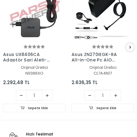
Asus UX8406CA
Asus ZN270IEGK-RA
Adaptör Şarj Aleti-
All-in-One Pc AIO
Cihazı
Adaptör Şarj Aleti-
Orijinal Üretici
Orijinal Üretici
Cihazı
N1I386XO
CL7A4N17
2.292,48 TL
2.636,35 TL
Sepete Ekle
Sepete Ekle
Hızlı Teslimat