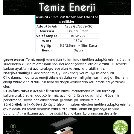
Asus GL753VE-GC Notebook Adaptör
Özellikleri
Adaptör Adı
Asus GL753VE-GC
Markası
Orijinal Üretici
Volt / Amper
19.5V 7.7A
Watt
150W
Uç Tipi
5.5*2.5mm - Slim Kasa
Rengi
Siyah
Çevre Dostu :
Temiz enerji kaynakları kullanılarak üretilen adaptörlerimiz, üretim
sürecinden kullanım ömrünün sonuna kadar çevresel etkileri azaltır. Bu sayede,
karbon ayak izinizi azaltarak çevreye olan katkınızı artırabilirsiniz.
Enerji Verimliliği ⚡:
Adaptörlerimiz, yüksek enerji verimliliği ile öne çıkar.
Cihazlarınızın daha az enerji tüketerek daha verimli çalışmasını sağlar. Bu, hem
enerji faturalarınızı düşürür hem de doğal kaynakların korunmasına yardımcı
olur.
Uzun Ömürlü ve Güvenilir ⏳:
Yüksek kaliteli malzemeler ve ileri teknoloji
kullanılarak üretilen adaptörlerimiz, uzun ömürlü ve dayanıklıdır. Güvenilir
performansı sayesinde cihazlarınızı güvenle şarj edebilirsiniz.
Sürdürülebilirlik ♻️:
Geri dönüştürülebilir malzemelerden üretilen adaptörlerimiz,
çevre dostu bir tercih olmanın yanı sıra sürdürülebilir bir geleceğe katkıda
bulunur. Atık miktarını azaltır ve doğal kaynakların korunmasını destekler.