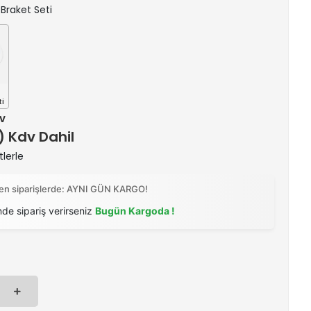
 Braket Seti
i
dv
 ) Kdv Dahil
tlerle
ilen siparişlerde: AYNI GÜN KARGO!
nde sipariş verirseniz
Bugün Kargoda !