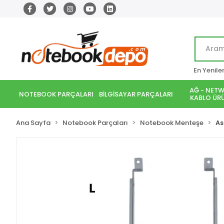
En Yenile
AĞ - NETW
NOTEBOOK PARÇALARI
BİLGİSAYAR PARÇALARI
KABLO ÜRÜ
Ana Sayfa
Notebook Parçaları
Notebook Menteşe
As