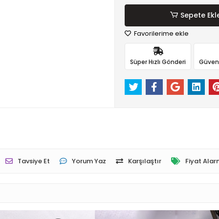
Sepete Ekl
Favorilerime ekle
Süper Hızlı Gönderi
Güvenli
Tavsiye Et
Yorum Yaz
Karşılaştır
Fiyat Alar