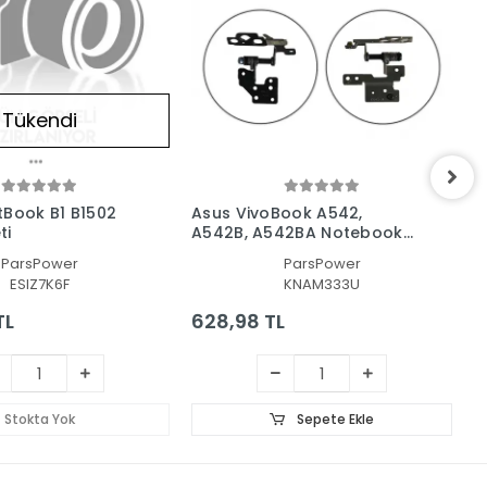
Tükendi
tBook B1 B1502
Asus VivoBook A542,
A
ti
A542B, A542BA Notebook
A
Menteşe Seti
S
ParsPower
ParsPower
ESIZ7K6F
KNAM333U
TL
628,98 TL
6
Stokta Yok
Sepete Ekle