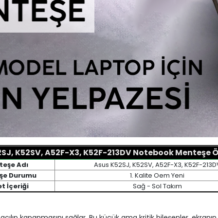
SJ, K52SV, A52F-X3, K52F-213DV Notebook Menteşe Öz
teşe Adı
Asus K52SJ, K52SV, A52F-X3, K52F-213D
şe Durumu
1. Kalite Oem Yeni
t İçeriği
Sağ - Sol Takım
açılıp kapanmasını sağlar. Bu küçük ama kritik bileşenler, ekranın