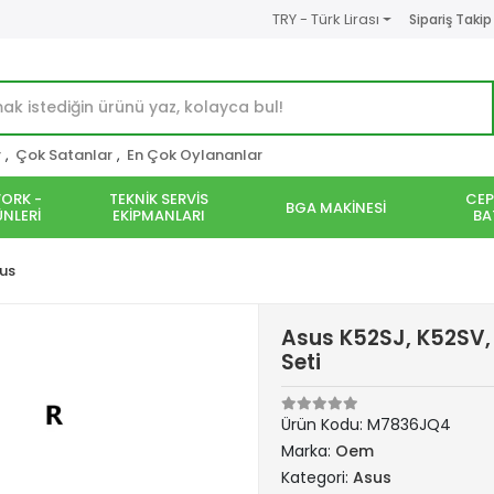
TRY - Türk Lirası
Sipariş Takip
r
,
Çok Satanlar
,
En Çok Oylananlar
ORK -
TEKNİK SERVİS
CEP
BGA MAKİNESİ
NLERİ
EKİPMANLARI
BA
us
Asus K52SJ, K52SV,
Seti
Ürün Kodu:
M7836JQ4
Marka:
Oem
Kategori:
Asus