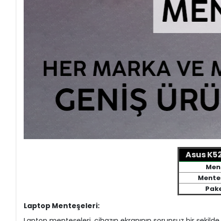
Asus K52
Men
Mente
Pake
Laptop Menteşeleri:
Laptop menteşeleri, cihazın ekranının sorunsuz bir şekilde 