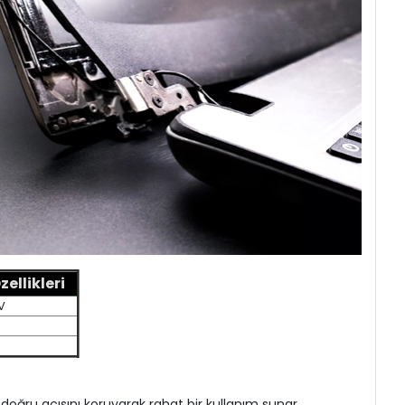
ellikleri
V
 doğru açısını koruyarak rahat bir kullanım sunar.