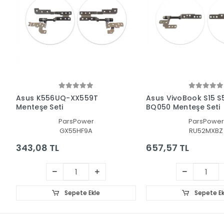
Asus K556UQ-XX559T
Asus VivoBook S15 S
Menteşe Seti
BQ050 Menteşe Seti
ParsPower
ParsPower
GX55HF9A
RU52MXBZ
343,08 TL
657,57 TL
Sepete Ekle
Sepete Ek