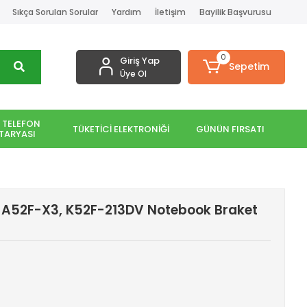
Sıkça Sorulan Sorular
Yardım
İletişim
Bayilik Başvurusu
0
Giriş Yap
Sepetim
Üye Ol
 TELEFON
TÜKETİCİ ELEKTRONİĞİ
GÜNÜN FIRSATI
TARYASI
 A52F-X3, K52F-213DV Notebook Braket