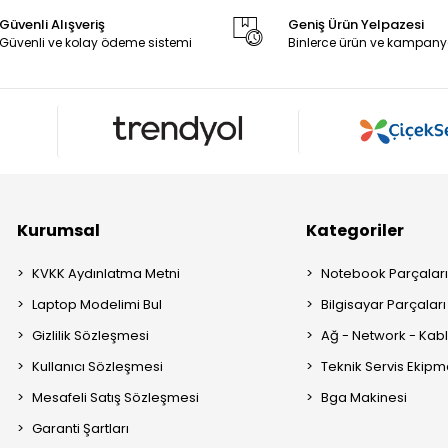
Güvenli Alışveriş
Geniş Ürün Yelpazesi
Güvenli ve kolay ödeme sistemi
Binlerce ürün ve kampany
Kurumsal
Kategoriler
KVKK Aydınlatma Metni
Notebook Parçalar
Laptop Modelimi Bul
Bilgisayar Parçaları
Gizlilik Sözleşmesi
Ağ - Network - Kabl
Kullanıcı Sözleşmesi
Teknik Servis Ekipm
Mesafeli Satış Sözleşmesi
Bga Makinesi
Garanti Şartları