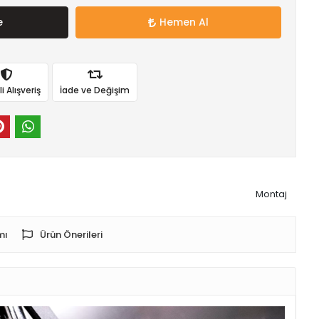
e
Hemen Al
 Alışveriş
İade ve Değişim
Montaj
mı
Ürün Önerileri