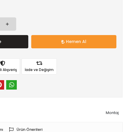
e
Hemen Al
 Alışveriş
İade ve Değişim
Montaj
mı
Ürün Önerileri