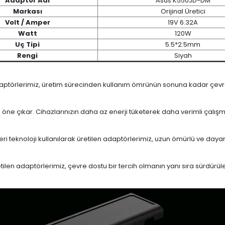
Adaptör Adı
Asus K550JD-DM
Markası
Orijinal Üretici
Volt / Amper
19V 6.32A
Watt
120W
Uç Tipi
5.5*2.5mm
Rengi
Siyah
daptörlerimiz, üretim sürecinden kullanım ömrünün sonuna kadar çevrese
le öne çıkar. Cihazlarınızın daha az enerji tüketerek daha verimli çalış
eri teknoloji kullanılarak üretilen adaptörlerimiz, uzun ömürlü ve dayan
en adaptörlerimiz, çevre dostu bir tercih olmanın yanı sıra sürdürülebi