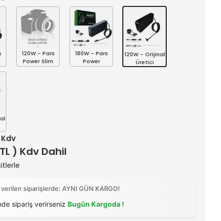
s
120W - Pars
180W - Pars
120W - Orijinal
Power Slim
Power
Üretici
al
+ Kdv
 TL ) Kdv Dahil
itlerle
 verilen siparişlerde: AYNI GÜN KARGO!
nde sipariş verirseniz
Bugün Kargoda !