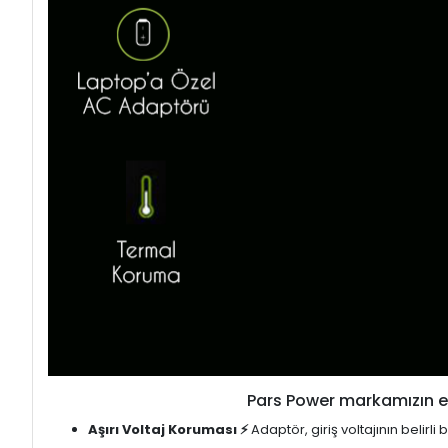
Pars Power markamızın en
Aşırı Voltaj Koruması ⚡
Adaptör, giriş voltajının belirl