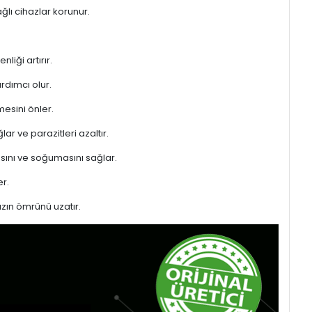
ğlı cihazlar korunur.
liği artırır.
rdımcı olur.
mesini önler.
ar ve parazitleri azaltır.
sını ve soğumasını sağlar.
r.
azın ömrünü uzatır.