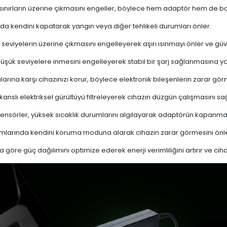
 sınırların üzerine çıkmasını engeller, böylece hem adaptör hem de ba
a kendini kapatarak yangın veya diğer tehlikeli durumları önler.
 seviyelerin üzerine çıkmasını engelleyerek aşırı ısınmayı önler ve güven
 düşük seviyelere inmesini engelleyerek stabil bir şarj sağlanmasına ya
ına karşı cihazınızı korur, böylece elektronik bileşenlerin zarar gör
nslı elektriksel gürültüyü filtreleyerek cihazın düzgün çalışmasını sağl
ensörler, yüksek sıcaklık durumlarını algılayarak adaptörün kapanma
mlarında kendini koruma moduna alarak cihazın zarar görmesini önle
a göre güç dağılımını optimize ederek enerji verimliliğini artırır ve cih