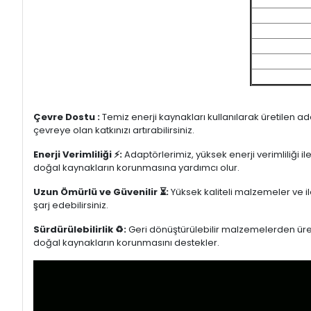
Çevre Dostu :
Temiz enerji kaynakları kullanılarak üretilen a
çevreye olan katkınızı artırabilirsiniz.
Enerji Verimliliği ⚡:
Adaptörlerimiz, yüksek enerji verimliliği i
doğal kaynakların korunmasına yardımcı olur.
Uzun Ömürlü ve Güvenilir ⏳:
Yüksek kaliteli malzemeler ve il
şarj edebilirsiniz.
Sürdürülebilirlik ♻️:
Geri dönüştürülebilir malzemelerden üretil
doğal kaynakların korunmasını destekler.