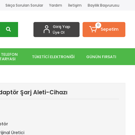
Sıkça Sorulan Sorular
Yardım
İletişim
Bayilik Başvurusu
0
Giriş Yap
Sepetim
Üye Ol
 TELEFON
TÜKETİCİ ELEKTRONİĞİ
GÜNÜN FIRSATI
TARYASI
ptör Şarj Aleti-Cihazı
ptör
ijinal Üretici