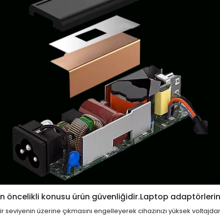
 öncelikli konusu ürün güvenliğidir.Laptop adaptörlerin
i bir seviyenin üzerine çıkmasını engelleyerek cihazınızı yüksek voltajda