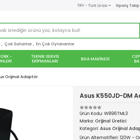
TRY - Türk Lirası
Sipariş Takip
r
,
Çok Satanlar
,
En Çok Oylananlar
ORK -
TEKNİK SERVİS
CEP
BGA MAKİNESİ
NLERİ
EKİPMANLARI
BA
us Orijinal Adaptör
Asus K550JD-DM Ada
Ürün Kodu:
W896TML3
Marka:
Orijinal Üretici
Kategori:
Asus Orijinal Ada
Ürün Alternatifleri: 120W - Or