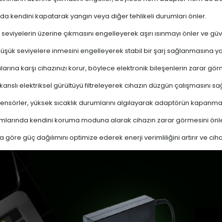
a kendini kapatarak yangın veya diğer tehlikeli durumları önler.
 seviyelerin üzerine çıkmasını engelleyerek aşırı ısınmayı önler ve güven
 düşük seviyelere inmesini engelleyerek stabil bir şarj sağlanmasına ya
ına karşı cihazınızı korur, böylece elektronik bileşenlerin zarar gör
nslı elektriksel gürültüyü filtreleyerek cihazın düzgün çalışmasını sağl
ensörler, yüksek sıcaklık durumlarını algılayarak adaptörün kapanma
mlarında kendini koruma moduna alarak cihazın zarar görmesini önle
a göre güç dağılımını optimize ederek enerji verimliliğini artırır ve cih