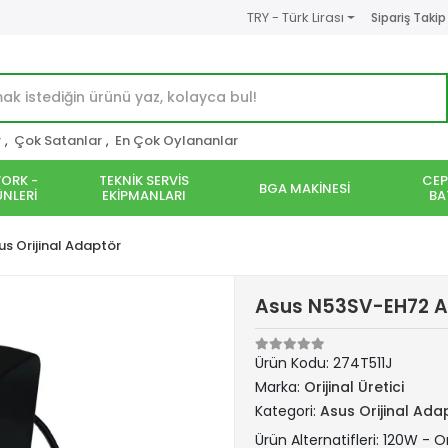
TRY - Türk Lirası
Sipariş Takip
r
,
Çok Satanlar
,
En Çok Oylananlar
ORK -
TEKNİK SERVİS
CEP
BGA MAKİNESİ
NLERİ
EKİPMANLARI
BA
us Orijinal Adaptör
Asus N53SV-EH72 Ad
Ürün Kodu:
274T511J
Marka:
Orijinal Üretici
Kategori:
Asus Orijinal Ada
Ürün Alternatifleri: 120W - Or