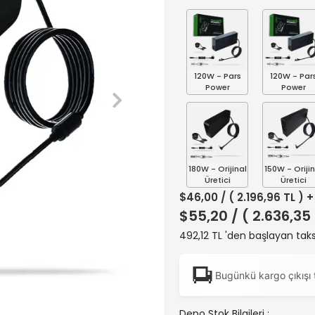
120W - Pars
120W - Par
Power
Power
180W - Orijinal
150W - Orijin
Üretici
Üretici
$46,00
/ ( 2.196,96 TL ) 
$55,20
/ ( 2.636,35
492,12 TL 'den başlayan taks
Bugünkü kargo çıkışı 
Depo Stok Bilgileri :