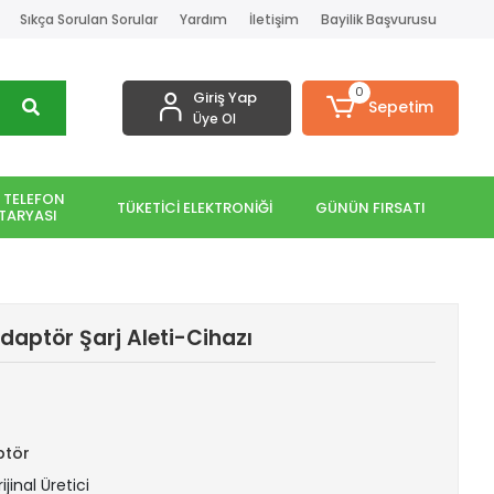
Sıkça Sorulan Sorular
Yardım
İletişim
Bayilik Başvurusu
0
Giriş Yap
Sepetim
Üye Ol
 TELEFON
TÜKETİCİ ELEKTRONİĞİ
GÜNÜN FIRSATI
TARYASI
aptör Şarj Aleti-Cihazı
ptör
ijinal Üretici