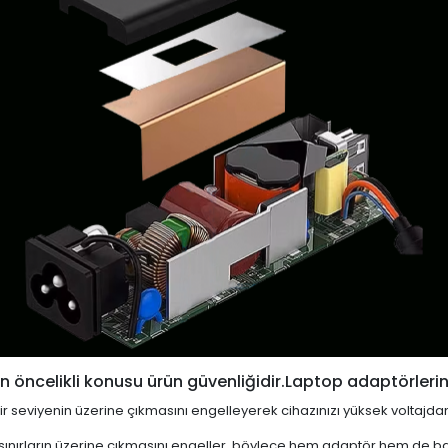
 öncelikli konusu ürün güvenliğidir.Laptop adaptörlerin
i bir seviyenin üzerine çıkmasını engelleyerek cihazınızı yüksek voltajda
 sınırların üzerine çıkmasını engeller, böylece hem adaptör hem de ba