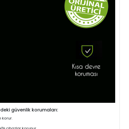
deki güvenlik korumaları:
n korur.
ğlı cihazlar korunur.