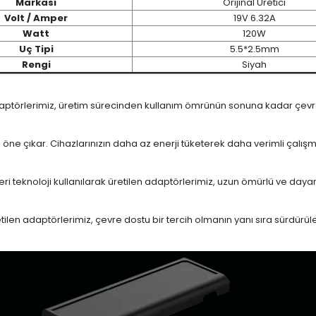
Markası
Orijinal Üretici
Volt / Amper
19V 6.32A
Watt
120W
Uç Tipi
5.5*2.5mm
Rengi
Siyah
daptörlerimiz, üretim sürecinden kullanım ömrünün sonuna kadar çevrese
le öne çıkar. Cihazlarınızın daha az enerji tüketerek daha verimli çalış
eri teknoloji kullanılarak üretilen adaptörlerimiz, uzun ömürlü ve dayan
en adaptörlerimiz, çevre dostu bir tercih olmanın yanı sıra sürdürülebi