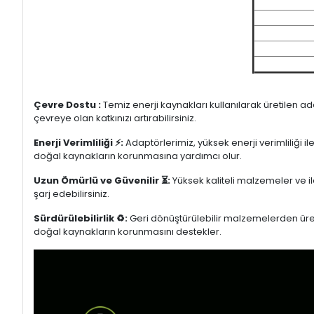
Çevre Dostu :
Temiz enerji kaynakları kullanılarak üretilen a
çevreye olan katkınızı artırabilirsiniz.
Enerji Verimliliği ⚡:
Adaptörlerimiz, yüksek enerji verimliliği i
doğal kaynakların korunmasına yardımcı olur.
Uzun Ömürlü ve Güvenilir ⏳:
Yüksek kaliteli malzemeler ve il
şarj edebilirsiniz.
Sürdürülebilirlik ♻️:
Geri dönüştürülebilir malzemelerden üretil
doğal kaynakların korunmasını destekler.