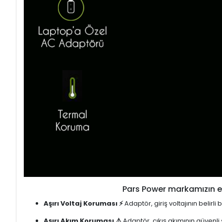
Pars Power markamızın en
Aşırı Voltaj Koruması ⚡
Adaptör, giriş voltajının belirl
Aşırı Akım Koruması ⚠️
Adaptör, çıkış akımının güvenli