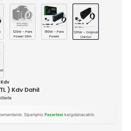
s
120W - Pars
180W - Pars
120W - Orijinal
Power Slim
Power
Üretici
al
+ Kdv
 TL ) Kdv Dahil
itlerle
tamamlandı. Siparişiniz
Pazartesi
kargolanacaktır.