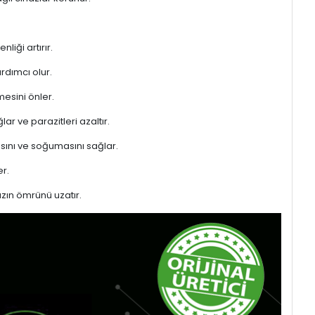
liği artırır.
rdımcı olur.
mesini önler.
ar ve parazitleri azaltır.
sını ve soğumasını sağlar.
r.
azın ömrünü uzatır.