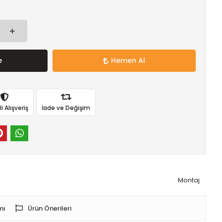
e
Hemen Al
 Alışveriş
İade ve Değişim
Montaj
mı
Ürün Önerileri