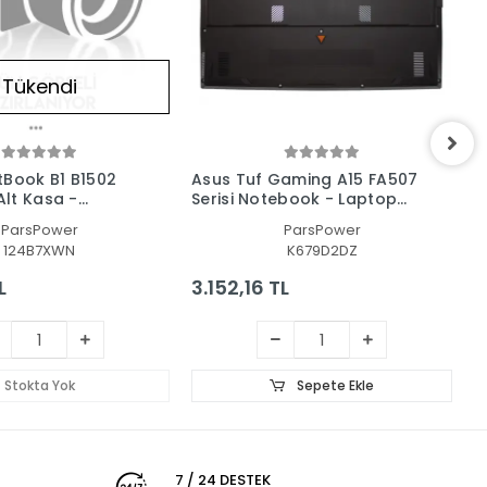
Tükendi
tBook B1 B1502
Asus Tuf Gaming A15 FA507
A
lt Kasa -
Serisi Notebook - Laptop
S
Kasa
Alt Kasa
A
ParsPower
ParsPower
124B7XWN
K679D2DZ
L
3.152,16 TL
3
Stokta Yok
Sepete Ekle
7 / 24 DESTEK