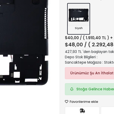
Siyah
$40,00
/ ( 1.910,40 TL ) 
$48,00
/ ( 2.292,48
427,93 TL 'den başlayan taks
Depo Stok Bilgileri :
Sancaktepe Mağaza : Stokt
Ürünümüz Şu An İthalat
Stoğa Gelince Haber
Favorilerime ekle