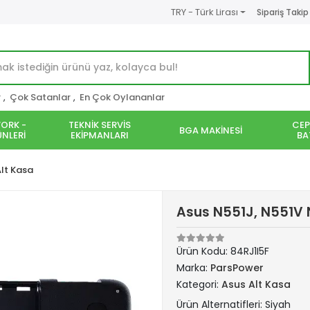
TRY - Türk Lirası
Sipariş Takip
r
,
Çok Satanlar
,
En Çok Oylananlar
ORK -
TEKNİK SERVİS
CEP
BGA MAKİNESİ
NLERİ
EKİPMANLARI
BA
Alt Kasa
Asus N551J, N551V 
Ürün Kodu:
84RJ1I5F
Marka:
ParsPower
Kategori:
Asus Alt Kasa
Ürün Alternatifleri: Siyah