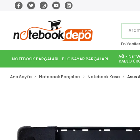
En Yenile
AĞ - NETW
NOTEBOOK PARÇALARI
BİLGİSAYAR PARÇALARI
KABLO ÜRÜ
Ana Sayfa
Notebook Parçaları
Notebook Kasa
Asus 