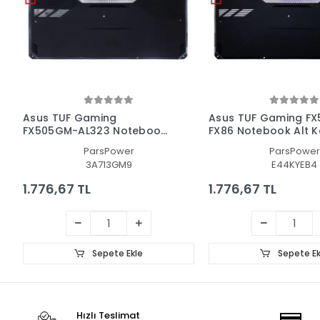
Asus TUF Gaming
Asus TUF Gaming FX
FX505GM-AL323 Notebook
FX86 Notebook Alt K
Alt Kasa - Laptop AltKasa
Laptop AltKasa
ParsPower
ParsPower
3A713GM9
E44KYEB4
1.776,67 TL
1.776,67 TL
Sepete Ekle
Sepete Ek
Hızlı Teslimat