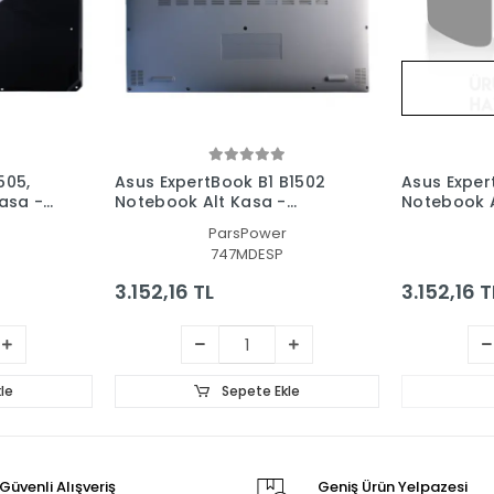
505,
Asus ExpertBook B1 B1502
Asus Exper
asa -
Notebook Alt Kasa -
Notebook A
Laptop AltKasa
Laptop Alt
ParsPower
747MDESP
3.152,16 TL
3.152,16 T
le
Sepete Ekle
Güvenli Alışveriş
Geniş Ürün Yelpazesi