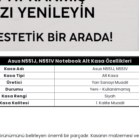
Asus N551J, N551V Notebook Alt Kasa Özellikleri
Kasa Adı
Asus N551J, N551V
Kasa Tipi
Alt Kasa
Üretici
Yan Sanayi Muadil
Durumu
Yeni - Kullanılmamış
Kasa Rengi
Siyah
Kasa Kalitesi
1. Kalite Muadil
 görünümünü belirleyen önemli bir parçadır. Kasanın malzemesi ve t