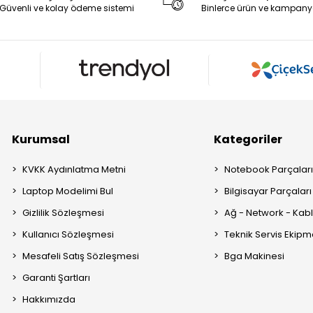
Güvenli ve kolay ödeme sistemi
Binlerce ürün ve kampany
Kurumsal
Kategoriler
KVKK Aydınlatma Metni
Notebook Parçalar
Laptop Modelimi Bul
Bilgisayar Parçaları
Gizlilik Sözleşmesi
Ağ - Network - Kabl
Kullanıcı Sözleşmesi
Teknik Servis Ekipm
Mesafeli Satış Sözleşmesi
Bga Makinesi
Garanti Şartları
Hakkımızda