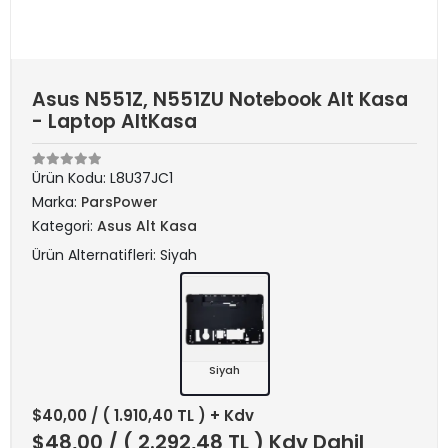
Asus N551Z, N551ZU Notebook Alt Kasa
- Laptop AltKasa
Ürün Kodu:
L8U37JC1
Marka:
ParsPower
Kategori:
Asus Alt Kasa
Ürün Alternatifleri: Siyah
Siyah
$40,00
/ ( 1.910,40 TL ) + Kdv
$48,00
/ ( 2.292,48 TL ) Kdv Dahil