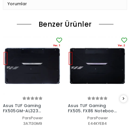
Yorumlar
Benzer Ürünler
Asus TUF Gaming
Asus TUF Gaming
FX505GM-AL323
FX505, FX86 Notebook
Notebook Alt Kasa -
Alt Kasa - Laptop
ParsPower
ParsPower
Laptop AltKasa
AltKasa
3A713GM9
E44KYEB4