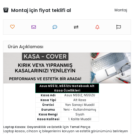
Montaj için fiyat teklifi al
Montaj
Ürün Açıklaması
Asus N551Z, N551ZU Notebook Alt
Kasa Özellikleri
Kasa Adı
Asus N551Z, N551ZU
Kasa Tipi
Alt Kasa
Üretici
Yan Sanayi Muadil
Durumu
Yeni - Kullanılmamış
Kasa Rengi
Siyah
Kasa Kalitesi
1. Kalite Muadil
Laptop Kasası: Dayanıklılık ve Estetik İçin Temel Parça
Laptop kasası, cihazın iç bileşenlerini koruyan ve estetik görünümünü belirleyen