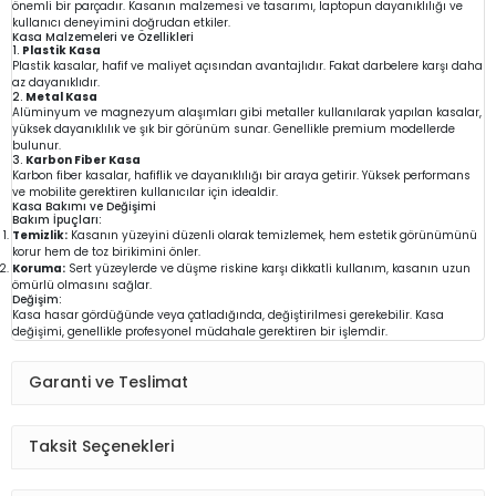
önemli bir parçadır. Kasanın malzemesi ve tasarımı, laptopun dayanıklılığı ve
kullanıcı deneyimini doğrudan etkiler.
Kasa Malzemeleri ve Özellikleri
1.
Plastik Kasa
Plastik kasalar, hafif ve maliyet açısından avantajlıdır. Fakat darbelere karşı daha
az dayanıklıdır.
2.
Metal Kasa
Alüminyum ve magnezyum alaşımları gibi metaller kullanılarak yapılan kasalar,
yüksek dayanıklılık ve şık bir görünüm sunar. Genellikle premium modellerde
bulunur.
3.
Karbon Fiber Kasa
Karbon fiber kasalar, hafiflik ve dayanıklılığı bir araya getirir. Yüksek performans
ve mobilite gerektiren kullanıcılar için idealdir.
Kasa Bakımı ve Değişimi
Bakım İpuçları:
Temizlik:
Kasanın yüzeyini düzenli olarak temizlemek, hem estetik görünümünü
korur hem de toz birikimini önler.
Koruma:
Sert yüzeylerde ve düşme riskine karşı dikkatli kullanım, kasanın uzun
ömürlü olmasını sağlar.
Değişim:
Kasa hasar gördüğünde veya çatladığında, değiştirilmesi gerekebilir. Kasa
değişimi, genellikle profesyonel müdahale gerektiren bir işlemdir.
Garanti ve Teslimat
Taksit Seçenekleri