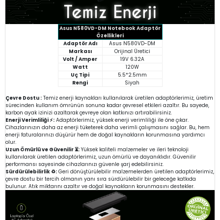
Asus N580VD-DM Notebook Adaptör
Özellikleri
Adaptör Adı
Asus N580VD-DM
Markası
Orijinal Üretici
Volt / Amper
19V 6.32A
Watt
120W
Uç Tipi
5.5*2.5mm
Rengi
Siyah
Çevre Dostu :
Temiz enerji kaynakları kullanılarak üretilen adaptörlerimiz, üretim
sürecinden kullanım ömrünün sonuna kadar çevresel etkileri azaltır. Bu sayede,
karbon ayak izinizi azaltarak çevreye olan katkınızı artırabilirsiniz.
Enerji Verimliliği ⚡:
Adaptörlerimiz, yüksek enerji verimliliği ile öne çıkar.
Cihazlarınızın daha az enerji tüketerek daha verimli çalışmasını sağlar. Bu, hem
enerji faturalarınızı düşürür hem de doğal kaynakların korunmasına yardımcı
olur.
Uzun Ömürlü ve Güvenilir ⏳:
Yüksek kaliteli malzemeler ve ileri teknoloji
kullanılarak üretilen adaptörlerimiz, uzun ömürlü ve dayanıklıdır. Güvenilir
performansı sayesinde cihazlarınızı güvenle şarj edebilirsiniz.
Sürdürülebilirlik ♻️:
Geri dönüştürülebilir malzemelerden üretilen adaptörlerimiz,
çevre dostu bir tercih olmanın yanı sıra sürdürülebilir bir geleceğe katkıda
bulunur. Atık miktarını azaltır ve doğal kaynakların korunmasını destekler.