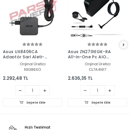
Asus UX8406CA
Asus ZN270IEGK-RA
Adaptör Şarj Aleti-
All-in-One Pc AIO
Cihazı
Adaptör Şarj Aleti-
Orijinal Üretici
Orijinal Üretici
Cihazı
N1I386XO
CL7A4N17
2.292,48 TL
2.636,35 TL
Sepete Ekle
Sepete Ekle
Hızlı Teslimat