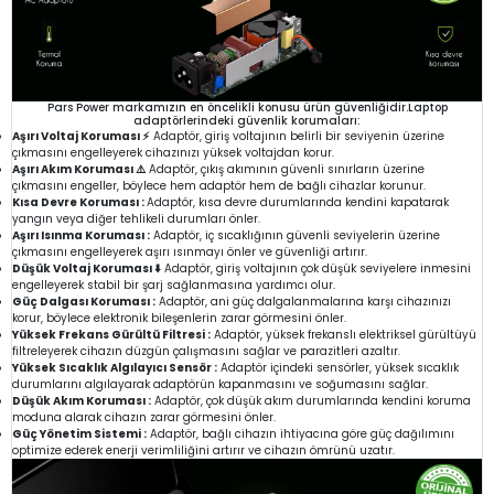
Pars Power markamızın en öncelikli konusu ürün güvenliğidir.Laptop
adaptörlerindeki güvenlik korumaları:
Aşırı Voltaj Koruması ⚡
Adaptör, giriş voltajının belirli bir seviyenin üzerine
çıkmasını engelleyerek cihazınızı yüksek voltajdan korur.
Aşırı Akım Koruması ⚠️
Adaptör, çıkış akımının güvenli sınırların üzerine
çıkmasını engeller, böylece hem adaptör hem de bağlı cihazlar korunur.
Kısa Devre Koruması :
Adaptör, kısa devre durumlarında kendini kapatarak
yangın veya diğer tehlikeli durumları önler.
Aşırı Isınma Koruması :
Adaptör, iç sıcaklığının güvenli seviyelerin üzerine
çıkmasını engelleyerek aşırı ısınmayı önler ve güvenliği artırır.
Düşük Voltaj Koruması ⬇️
Adaptör, giriş voltajının çok düşük seviyelere inmesini
engelleyerek stabil bir şarj sağlanmasına yardımcı olur.
Güç Dalgası Koruması :
Adaptör, ani güç dalgalanmalarına karşı cihazınızı
korur, böylece elektronik bileşenlerin zarar görmesini önler.
Yüksek Frekans Gürültü Filtresi :
Adaptör, yüksek frekanslı elektriksel gürültüyü
filtreleyerek cihazın düzgün çalışmasını sağlar ve parazitleri azaltır.
Yüksek Sıcaklık Algılayıcı Sensör :
Adaptör içindeki sensörler, yüksek sıcaklık
durumlarını algılayarak adaptörün kapanmasını ve soğumasını sağlar.
Düşük Akım Koruması :
Adaptör, çok düşük akım durumlarında kendini koruma
moduna alarak cihazın zarar görmesini önler.
Güç Yönetim Sistemi :
Adaptör, bağlı cihazın ihtiyacına göre güç dağılımını
optimize ederek enerji verimliliğini artırır ve cihazın ömrünü uzatır.