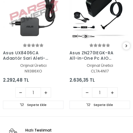
Asus UX8406CA
Asus ZN270IEGK-RA
Adaptör Şarj Aleti-
All-in-One Pc AIO
Cihazı
Adaptör Şarj Aleti-
Orijinal Üretici
Orijinal Üretici
Cihazı
N1I386XO
CL7A4N17
2.292,48 TL
2.636,35 TL
Sepete Ekle
Sepete Ekle
Hızlı Teslimat