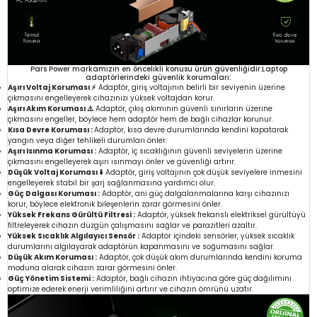
Pars Power markamızın en öncelikli konusu ürün güvenliğidir.Laptop
adaptörlerindeki güvenlik korumaları:
Aşırı Voltaj Koruması ⚡
Adaptör, giriş voltajının belirli bir seviyenin üzerine
çıkmasını engelleyerek cihazınızı yüksek voltajdan korur.
Aşırı Akım Koruması ⚠️
Adaptör, çıkış akımının güvenli sınırların üzerine
çıkmasını engeller, böylece hem adaptör hem de bağlı cihazlar korunur.
Kısa Devre Koruması :
Adaptör, kısa devre durumlarında kendini kapatarak
yangın veya diğer tehlikeli durumları önler.
Aşırı Isınma Koruması :
Adaptör, iç sıcaklığının güvenli seviyelerin üzerine
çıkmasını engelleyerek aşırı ısınmayı önler ve güvenliği artırır.
Düşük Voltaj Koruması ⬇️
Adaptör, giriş voltajının çok düşük seviyelere inmesini
engelleyerek stabil bir şarj sağlanmasına yardımcı olur.
Güç Dalgası Koruması :
Adaptör, ani güç dalgalanmalarına karşı cihazınızı
korur, böylece elektronik bileşenlerin zarar görmesini önler.
Yüksek Frekans Gürültü Filtresi :
Adaptör, yüksek frekanslı elektriksel gürültüyü
filtreleyerek cihazın düzgün çalışmasını sağlar ve parazitleri azaltır.
Yüksek Sıcaklık Algılayıcı Sensör :
Adaptör içindeki sensörler, yüksek sıcaklık
durumlarını algılayarak adaptörün kapanmasını ve soğumasını sağlar.
Düşük Akım Koruması :
Adaptör, çok düşük akım durumlarında kendini koruma
moduna alarak cihazın zarar görmesini önler.
Güç Yönetim Sistemi :
Adaptör, bağlı cihazın ihtiyacına göre güç dağılımını
optimize ederek enerji verimliliğini artırır ve cihazın ömrünü uzatır.