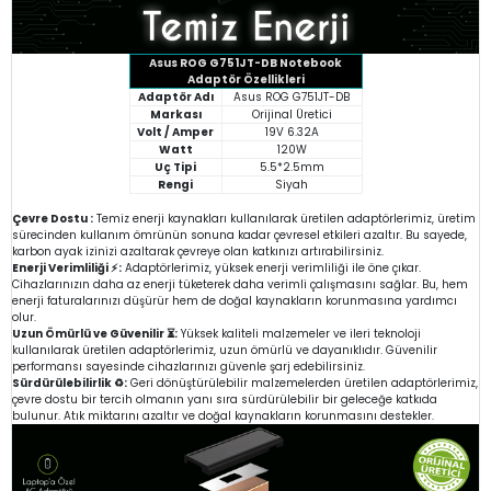
Asus ROG G751JT-DB Notebook
Adaptör Özellikleri
Adaptör Adı
Asus ROG G751JT-DB
Markası
Orijinal Üretici
Volt / Amper
19V 6.32A
Watt
120W
Uç Tipi
5.5*2.5mm
Rengi
Siyah
Çevre Dostu :
Temiz enerji kaynakları kullanılarak üretilen adaptörlerimiz, üretim
sürecinden kullanım ömrünün sonuna kadar çevresel etkileri azaltır. Bu sayede,
karbon ayak izinizi azaltarak çevreye olan katkınızı artırabilirsiniz.
Enerji Verimliliği ⚡:
Adaptörlerimiz, yüksek enerji verimliliği ile öne çıkar.
Cihazlarınızın daha az enerji tüketerek daha verimli çalışmasını sağlar. Bu, hem
enerji faturalarınızı düşürür hem de doğal kaynakların korunmasına yardımcı
olur.
Uzun Ömürlü ve Güvenilir ⏳:
Yüksek kaliteli malzemeler ve ileri teknoloji
kullanılarak üretilen adaptörlerimiz, uzun ömürlü ve dayanıklıdır. Güvenilir
performansı sayesinde cihazlarınızı güvenle şarj edebilirsiniz.
Sürdürülebilirlik ♻️:
Geri dönüştürülebilir malzemelerden üretilen adaptörlerimiz,
çevre dostu bir tercih olmanın yanı sıra sürdürülebilir bir geleceğe katkıda
bulunur. Atık miktarını azaltır ve doğal kaynakların korunmasını destekler.