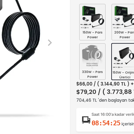
150W - Pars
200W - Par
Power
Power
330W - Pars
150W - Orijin
Power
Üretici
$66,00
/ ( 3.144,90 TL ) 
$79,20
/ ( 3.773,88
704,46 TL 'den başlayan taks
Saat 16:00'a kadar ver
08:54:24
içerisi