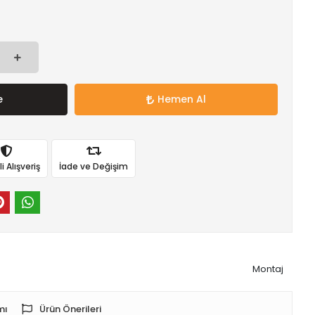
e
Hemen Al
 Alışveriş
İade ve Değişim
Montaj
mı
Ürün Önerileri