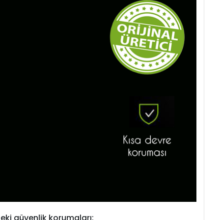
eki güvenlik korumaları: