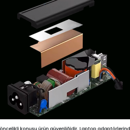
öncelikli konusu ürün güvenliğidir. Laptop adaptörlerind