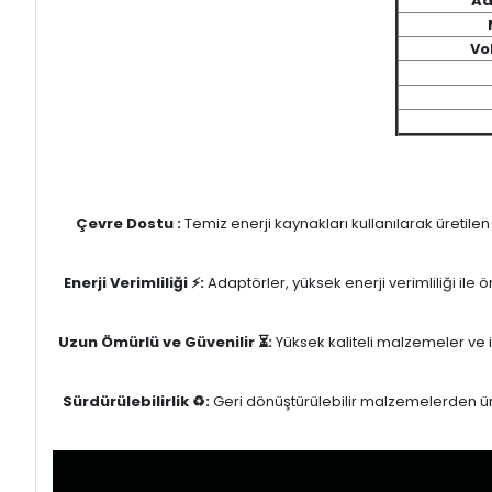
Ad
Vo
Çevre Dostu :
Temiz enerji kaynakları kullanılarak üretile
Enerji Verimliliği ⚡:
Adaptörler, yüksek enerji verimliliği ile
Uzun Ömürlü ve Güvenilir ⏳:
Yüksek kaliteli malzemeler ve il
Sürdürülebilirlik ♻️:
Geri dönüştürülebilir malzemelerden üret