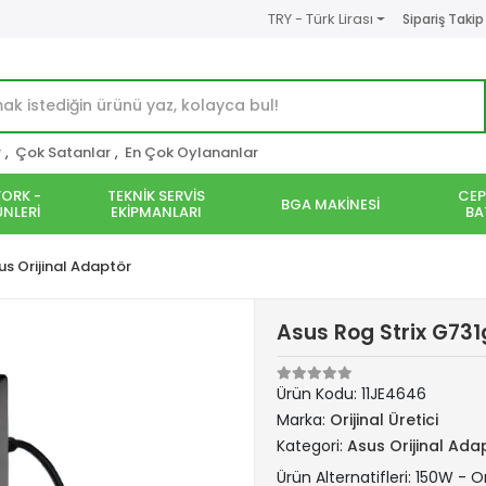
TRY - Türk Lirası
Sipariş Takip
r
,
Çok Satanlar
,
En Çok Oylananlar
ORK -
TEKNİK SERVİS
CEP
BGA MAKİNESİ
NLERİ
EKİPMANLARI
BA
us Orijinal Adaptör
Asus Rog Strix G731
Ürün Kodu:
11JE4646
Marka:
Orijinal Üretici
Kategori:
Asus Orijinal Ada
Ürün Alternatifleri: 150W - Or