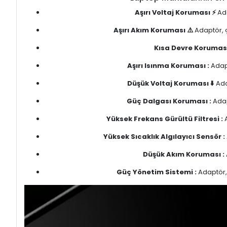
Aşırı Voltaj Koruması ⚡
Ada
Aşırı Akım Koruması ⚠️
Adaptör, ç
Kısa Devre Koruması
Aşırı Isınma Koruması :
Adapt
Düşük Voltaj Koruması ⬇️
Ada
Güç Dalgası Koruması :
Adap
Yüksek Frekans Gürültü Filtresi :
A
Yüksek Sıcaklık Algılayıcı Sensör :
Düşük Akım Koruması :
Güç Yönetim Sistemi :
Adaptör, 