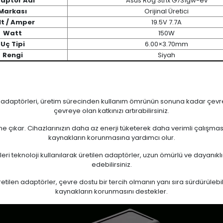
aptör Adı
Asus Rog Strix G731gw-ev
Markası
Orijinal Üretici
lt / Amper
19.5V 7.7A
Watt
150W
Uç Tipi
6.00×3.70mm
Rengi
Siyah
n adaptörleri, üretim sürecinden kullanım ömrünün sonuna kadar çevrese
çevreye olan katkınızı artırabilirsiniz.
 öne çıkar. Cihazlarınızın daha az enerji tüketerek daha verimli çalışma
kaynakların korunmasına yardımcı olur.
eri teknoloji kullanılarak üretilen adaptörler, uzun ömürlü ve dayanıkl
edebilirsiniz.
ilen adaptörler, çevre dostu bir tercih olmanın yanı sıra sürdürülebili
kaynakların korunmasını destekler.