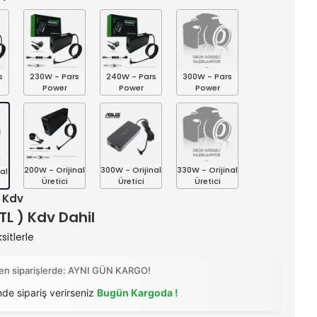
s
230W - Pars
240W - Pars
300W - Pars
Power
Power
Power
200W - Orijinal
300W - Orijinal
330W - Orijinal
al
Üretici
Üretici
Üretici
+ Kdv
 TL ) Kdv Dahil
itlerle
ilen siparişlerde: AYNI GÜN KARGO!
nde sipariş verirseniz
Bugün Kargoda !