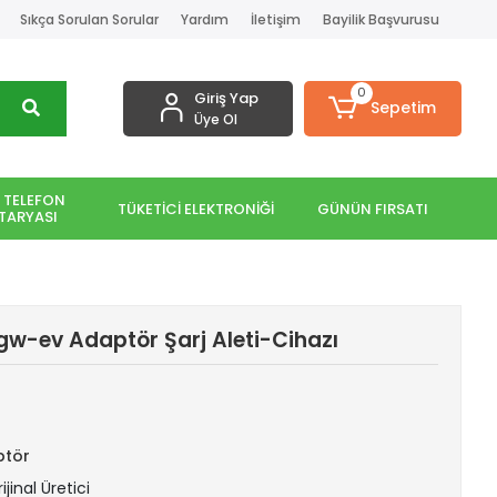
Sıkça Sorulan Sorular
Yardım
İletişim
Bayilik Başvurusu
0
Giriş Yap
Sepetim
Üye Ol
 TELEFON
TÜKETİCİ ELEKTRONİĞİ
GÜNÜN FIRSATI
TARYASI
gw-ev Adaptör Şarj Aleti-Cihazı
ptör
ijinal Üretici