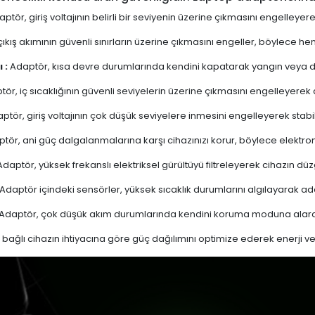
ptör, giriş voltajının belirli bir seviyenin üzerine çıkmasını engelleyer
ıkış akımının güvenli sınırların üzerine çıkmasını engeller, böylece 
 :
Adaptör, kısa devre durumlarında kendini kapatarak yangın veya diğ
ör, iç sıcaklığının güvenli seviyelerin üzerine çıkmasını engelleyerek aşı
ptör, giriş voltajının çok düşük seviyelere inmesini engelleyerek stabi
tör, ani güç dalgalanmalarına karşı cihazınızı korur, böylece elektron
daptör, yüksek frekanslı elektriksel gürültüyü filtreleyerek cihazın düz
Adaptör içindeki sensörler, yüksek sıcaklık durumlarını algılayarak 
Adaptör, çok düşük akım durumlarında kendini koruma moduna alarak
bağlı cihazın ihtiyacına göre güç dağılımını optimize ederek enerji verim