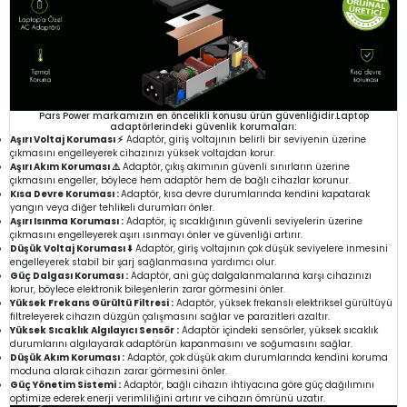
Pars Power markamızın en öncelikli konusu ürün güvenliğidir.Laptop
adaptörlerindeki güvenlik korumaları:
Aşırı Voltaj Koruması ⚡
Adaptör, giriş voltajının belirli bir seviyenin üzerine
çıkmasını engelleyerek cihazınızı yüksek voltajdan korur.
Aşırı Akım Koruması ⚠️
Adaptör, çıkış akımının güvenli sınırların üzerine
çıkmasını engeller, böylece hem adaptör hem de bağlı cihazlar korunur.
Kısa Devre Koruması :
Adaptör, kısa devre durumlarında kendini kapatarak
yangın veya diğer tehlikeli durumları önler.
Aşırı Isınma Koruması :
Adaptör, iç sıcaklığının güvenli seviyelerin üzerine
çıkmasını engelleyerek aşırı ısınmayı önler ve güvenliği artırır.
Düşük Voltaj Koruması ⬇️
Adaptör, giriş voltajının çok düşük seviyelere inmesini
engelleyerek stabil bir şarj sağlanmasına yardımcı olur.
Güç Dalgası Koruması :
Adaptör, ani güç dalgalanmalarına karşı cihazınızı
korur, böylece elektronik bileşenlerin zarar görmesini önler.
Yüksek Frekans Gürültü Filtresi :
Adaptör, yüksek frekanslı elektriksel gürültüyü
filtreleyerek cihazın düzgün çalışmasını sağlar ve parazitleri azaltır.
Yüksek Sıcaklık Algılayıcı Sensör :
Adaptör içindeki sensörler, yüksek sıcaklık
durumlarını algılayarak adaptörün kapanmasını ve soğumasını sağlar.
Düşük Akım Koruması :
Adaptör, çok düşük akım durumlarında kendini koruma
moduna alarak cihazın zarar görmesini önler.
Güç Yönetim Sistemi :
Adaptör, bağlı cihazın ihtiyacına göre güç dağılımını
optimize ederek enerji verimliliğini artırır ve cihazın ömrünü uzatır.