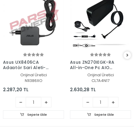
Asus UX8406CA
Asus ZN270IEGK-RA
Adaptör Şarj Aleti-
All-in-One Pc AIO
Cihazı
Adaptör Şarj Aleti-
Orijinal Üretici
Orijinal Üretici
Cihazı
N1I386XO
CL7A4N17
2.287,20 TL
2.630,28 TL
Sepete Ekle
Sepete Ekle