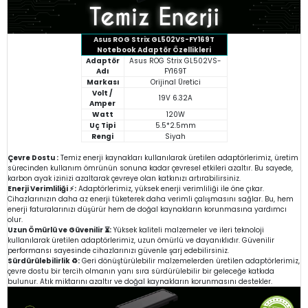
Asus ROG Strix GL502VS-FY169T
Notebook Adaptör Özellikleri
Adaptör
Asus ROG Strix GL502VS-
Adı
FY169T
Markası
Orijinal Üretici
Volt /
19V 6.32A
Amper
Watt
120W
Uç Tipi
5.5*2.5mm
Rengi
Siyah
Çevre Dostu :
Temiz enerji kaynakları kullanılarak üretilen adaptörlerimiz, üretim
sürecinden kullanım ömrünün sonuna kadar çevresel etkileri azaltır. Bu sayede,
karbon ayak izinizi azaltarak çevreye olan katkınızı artırabilirsiniz.
Enerji Verimliliği ⚡:
Adaptörlerimiz, yüksek enerji verimliliği ile öne çıkar.
Cihazlarınızın daha az enerji tüketerek daha verimli çalışmasını sağlar. Bu, hem
enerji faturalarınızı düşürür hem de doğal kaynakların korunmasına yardımcı
olur.
Uzun Ömürlü ve Güvenilir ⏳:
Yüksek kaliteli malzemeler ve ileri teknoloji
kullanılarak üretilen adaptörlerimiz, uzun ömürlü ve dayanıklıdır. Güvenilir
performansı sayesinde cihazlarınızı güvenle şarj edebilirsiniz.
Sürdürülebilirlik ♻️:
Geri dönüştürülebilir malzemelerden üretilen adaptörlerimiz,
çevre dostu bir tercih olmanın yanı sıra sürdürülebilir bir geleceğe katkıda
bulunur. Atık miktarını azaltır ve doğal kaynakların korunmasını destekler.