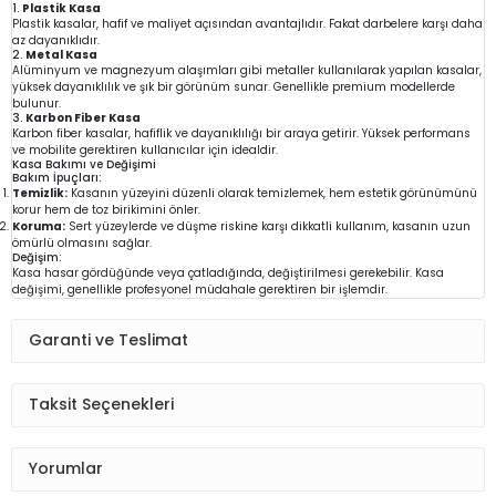
1.
Plastik Kasa
Plastik kasalar, hafif ve maliyet açısından avantajlıdır. Fakat darbelere karşı daha
az dayanıklıdır.
2.
Metal Kasa
Alüminyum ve magnezyum alaşımları gibi metaller kullanılarak yapılan kasalar,
yüksek dayanıklılık ve şık bir görünüm sunar. Genellikle premium modellerde
bulunur.
3.
Karbon Fiber Kasa
Karbon fiber kasalar, hafiflik ve dayanıklılığı bir araya getirir. Yüksek performans
ve mobilite gerektiren kullanıcılar için idealdir.
Kasa Bakımı ve Değişimi
Bakım İpuçları:
Temizlik:
Kasanın yüzeyini düzenli olarak temizlemek, hem estetik görünümünü
korur hem de toz birikimini önler.
Koruma:
Sert yüzeylerde ve düşme riskine karşı dikkatli kullanım, kasanın uzun
ömürlü olmasını sağlar.
Değişim:
Kasa hasar gördüğünde veya çatladığında, değiştirilmesi gerekebilir. Kasa
değişimi, genellikle profesyonel müdahale gerektiren bir işlemdir.
Garanti ve Teslimat
Taksit Seçenekleri
Yorumlar