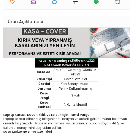
Ürün Açıklaması
Asus TUF Gaming FX505GM-AL323
Notebook Cover Özellikleri
Asus TUF Gaming FX505GM-
Kasa Adı
AL323
Kasa Tipi
Cover Bezel Set
Üretici
Yan Sanayi Muadil
Durumu
Yeni - Kullanılmamış
Kasa
Siyah
Rengi
Kasa
1. Kalite Muadil
Kalitesi
Laptop Kasası: Dayanıklılık ve Estetik İçin Temel Parça
Laptop kasası, cihazın iç bileşenlerini koruyan ve estetik görünümünü belirleyen
önemli bir parçadır. Kasanın malzemesi ve tasarımı, laptopun dayanıklılığı ve
kullanıcı deneyimini doğrudan etkiler.
Kasa Malzemeleri ve Özellikleri