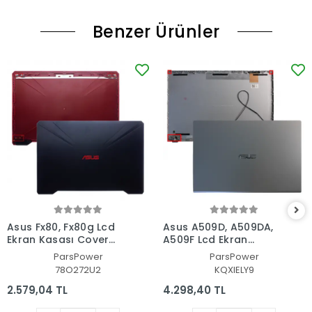
Benzer Ürünler
Asus Fx80, Fx80g Lcd
Asus A509D, A509DA,
Ekran Kasası Cover
A509F Lcd Ekran
Bezel - Çerçeve Set
Kasası Cover Bezel -
ParsPower
ParsPower
Çerçeve Set
78O272U2
KQXIELY9
2.579,04 TL
4.298,40 TL