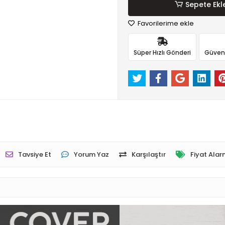
Sepete Ekl
Favorilerime ekle
Süper Hızlı Gönderi
Güvenli
Tavsiye Et
Yorum Yaz
Karşılaştır
Fiyat Alar