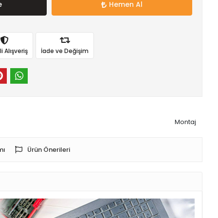
e
Hemen Al
 Alışveriş
İade ve Değişim
Montaj
mı
Ürün Önerileri