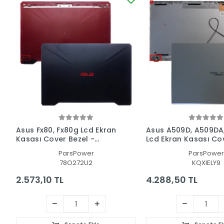
Asus Fx80, Fx80g Lcd Ekran
Asus A509D, A509DA
Kasası Cover Bezel -
Lcd Ekran Kasası Co
Çerçeve Set
Bezel - Çerçeve Set
ParsPower
ParsPower
78O272U2
KQXIELY9
2.573,10 TL
4.288,50 TL