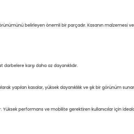
 görünümünü belirleyen önemli bir parçadır. Kasanın malzemesi ve t
at darbelere karşı daha az dayanıklıdır.
rak yapılan kasalar, yüksek dayanıklılık ve şık bir görünüm suna
rir. Yüksek performans ve mobilite gerektiren kullanıcılar için ideald