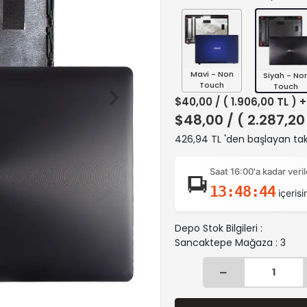
Mavi - Non
Siyah - No
Touch
Touch
$40,00
/ ( 1.906,00 TL ) 
$48,00
/ ( 2.287,20
426,94 TL 'den başlayan taks
Saat 16:00'a kadar ver
13:48:43
içerisi
Depo Stok Bilgileri :
Sancaktepe Mağaza : 3