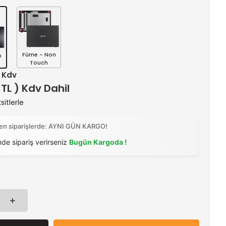
Füme - Non
n
Touch
+ Kdv
 TL ) Kdv Dahil
itlerle
ilen siparişlerde: AYNI GÜN KARGO!
nde sipariş verirseniz
Bugün Kargoda !