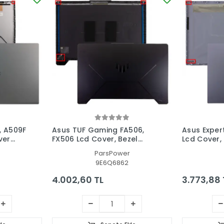
, A509F
Asus TUF Gaming FA506,
Asus Exper
ver
FX506 Lcd Cover, Bezel
Lcd Cover,
Ekran Kasası, Çerçeve Set
Kasası, Çe
ParsPower
9E6Q6862
4.002,60 TL
3.773,88 