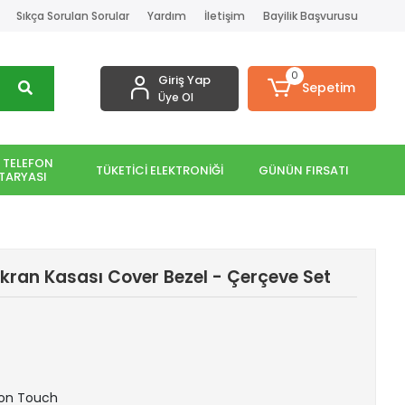
Sıkça Sorulan Sorular
Yardım
İletişim
Bayilik Başvurusu
0
Giriş Yap
Sepetim
Üye Ol
 TELEFON
TÜKETİCİ ELEKTRONİĞİ
GÜNÜN FIRSATI
TARYASI
kran Kasası Cover Bezel - Çerçeve Set
 Non Touch