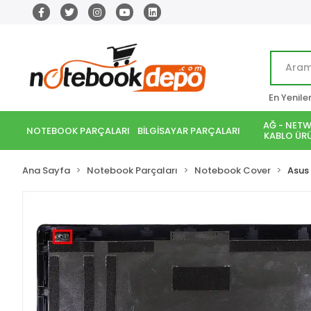
En Yenile
AĞ - NETW
NOTEBOOK PARÇALARI
BİLGİSAYAR PARÇALARI
KABLO ÜRÜ
Ana Sayfa
Notebook Parçaları
Notebook Cover
Asus