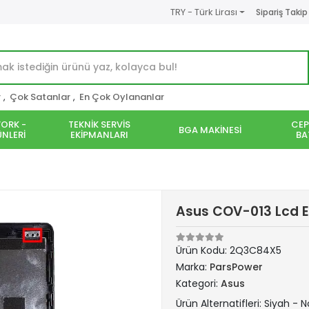
TRY - Türk Lirası
Sipariş Takip
r
,
Çok Satanlar
,
En Çok Oylananlar
ORK -
TEKNİK SERVİS
CEP
BGA MAKİNESİ
NLERİ
EKİPMANLARI
BA
Asus COV-013 Lcd E
Ürün Kodu:
2Q3C84X5
Marka:
ParsPower
Kategori:
Asus
Ürün Alternatifleri: Siyah -