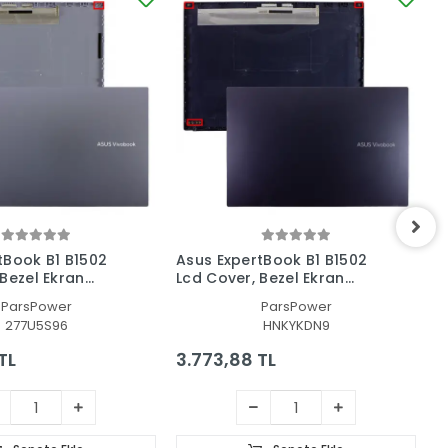
tBook B1 B1502
Asus ExpertBook B1 B1502
A
 Bezel Ekran
Lcd Cover, Bezel Ekran
L
rçeve Set
Kasası, Çerçeve Set
B
ParsPower
ParsPower
277U5S96
HNKYKDN9
TL
3.773,88 TL
4