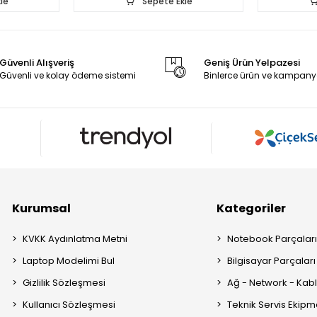
le
Sepete Ekle
Güvenli Alışveriş
Geniş Ürün Yelpazesi
Güvenli ve kolay ödeme sistemi
Binlerce ürün ve kampany
Kurumsal
Kategoriler
KVKK Aydınlatma Metni
Notebook Parçalar
Laptop Modelimi Bul
Bilgisayar Parçaları
Gizlilik Sözleşmesi
Ağ - Network - Kabl
Kullanıcı Sözleşmesi
Teknik Servis Ekipm