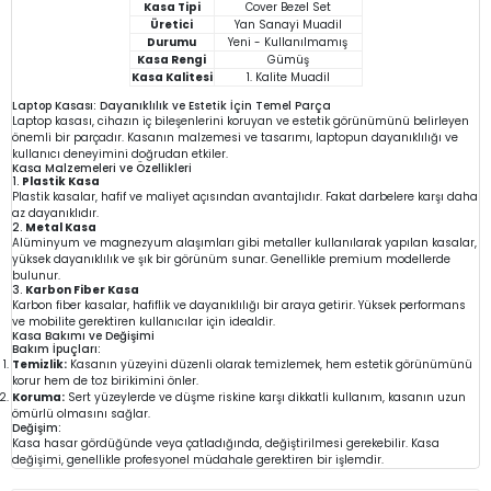
Kasa Tipi
Cover Bezel Set
Üretici
Yan Sanayi Muadil
Durumu
Yeni - Kullanılmamış
Kasa Rengi
Gümüş
Kasa Kalitesi
1. Kalite Muadil
Laptop Kasası: Dayanıklılık ve Estetik İçin Temel Parça
Laptop kasası, cihazın iç bileşenlerini koruyan ve estetik görünümünü belirleyen
önemli bir parçadır. Kasanın malzemesi ve tasarımı, laptopun dayanıklılığı ve
kullanıcı deneyimini doğrudan etkiler.
Kasa Malzemeleri ve Özellikleri
1.
Plastik Kasa
Plastik kasalar, hafif ve maliyet açısından avantajlıdır. Fakat darbelere karşı daha
az dayanıklıdır.
2.
Metal Kasa
Alüminyum ve magnezyum alaşımları gibi metaller kullanılarak yapılan kasalar,
yüksek dayanıklılık ve şık bir görünüm sunar. Genellikle premium modellerde
bulunur.
3.
Karbon Fiber Kasa
Karbon fiber kasalar, hafiflik ve dayanıklılığı bir araya getirir. Yüksek performans
ve mobilite gerektiren kullanıcılar için idealdir.
Kasa Bakımı ve Değişimi
Bakım İpuçları:
Temizlik:
Kasanın yüzeyini düzenli olarak temizlemek, hem estetik görünümünü
korur hem de toz birikimini önler.
Koruma:
Sert yüzeylerde ve düşme riskine karşı dikkatli kullanım, kasanın uzun
ömürlü olmasını sağlar.
Değişim:
Kasa hasar gördüğünde veya çatladığında, değiştirilmesi gerekebilir. Kasa
değişimi, genellikle profesyonel müdahale gerektiren bir işlemdir.