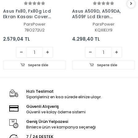
Asus Fx80, Fx80g Lcd
Asus A509D, A509DA,
Ekran Kasası Cover
A509F Lcd Ekran
Bezel - Çerçeve Set
Kasası Cover Bezel -
ParsPower
ParsPower
Çerçeve Set
78O272U2
KQXIELY9
2.579,04 TL
4.298,40 TL
Sepete Ekle
Sepete Ekle
Hızlı Teslimat
Siparişleriniz en kısa sürede elinize ulaşır.
Güvenli Alışveriş
Güvenli ve kolay ödeme sistemi
Geniş Ürün Yelpazesi
Binlerce ürün ve kampanya seçeneği
7 / 24 DESTEK