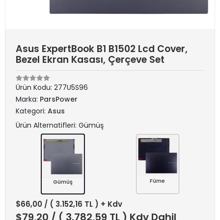
Asus ExpertBook B1 B1502 Lcd Cover,
Bezel Ekran Kasası, Çerçeve Set
Ürün Kodu:
277U5S96
Marka:
ParsPower
Kategori:
Asus
Ürün Alternatifleri: Gümüş
Füme
Gümüş
$66,00
/ ( 3.152,16 TL ) + Kdv
$79,20
/ ( 3.782,59 TL ) Kdv Dahil