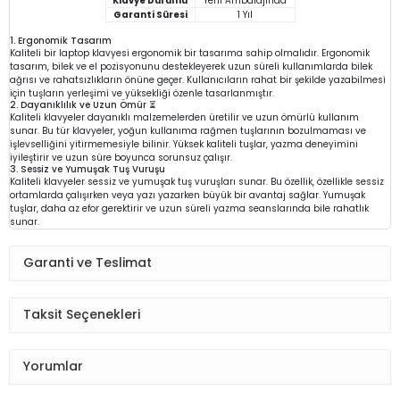
Klavye Durumu
Yeni Ambalajında
Garanti Süresi
1 Yıl
1. Ergonomik Tasarım
Kaliteli bir laptop klavyesi ergonomik bir tasarıma sahip olmalıdır. Ergonomik
tasarım, bilek ve el pozisyonunu destekleyerek uzun süreli kullanımlarda bilek
ağrısı ve rahatsızlıkların önüne geçer. Kullanıcıların rahat bir şekilde yazabilmesi
için tuşların yerleşimi ve yüksekliği özenle tasarlanmıştır.
2. Dayanıklılık ve Uzun Ömür ⏳
Kaliteli klavyeler dayanıklı malzemelerden üretilir ve uzun ömürlü kullanım
sunar. Bu tür klavyeler, yoğun kullanıma rağmen tuşlarının bozulmaması ve
işlevselliğini yitirmemesiyle bilinir. Yüksek kaliteli tuşlar, yazma deneyimini
iyileştirir ve uzun süre boyunca sorunsuz çalışır.
3. Sessiz ve Yumuşak Tuş Vuruşu
Kaliteli klavyeler sessiz ve yumuşak tuş vuruşları sunar. Bu özellik, özellikle sessiz
ortamlarda çalışırken veya yazı yazarken büyük bir avantaj sağlar. Yumuşak
tuşlar, daha az efor gerektirir ve uzun süreli yazma seanslarında bile rahatlık
sunar.
Garanti ve Teslimat
Taksit Seçenekleri
Yorumlar