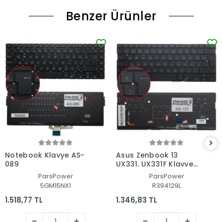
Benzer Ürünler
Notebook Klavye AS-
Asus Zenbook 13
089
UX331, UX331F Klavye
Işıklı (Siyah TR)
ParsPower
ParsPower
5GM15NX1
R394129L
1.518,77 TL
1.346,83 TL