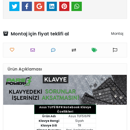
Montaj için fiyat teklifi al
Montaj
Ürün Açıklaması
Asus TUF516PR Notebook Klavye
Özellikleri
Ürün Adı
Asus TUF516PR
Klavye Rengi
Siyah
Klavye Dili
TR