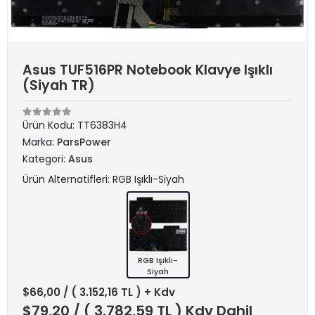
Asus TUF516PR Notebook Klavye Işıklı
(Siyah TR)
Ürün Kodu:
TT6383H4
Marka:
ParsPower
Kategori:
Asus
Ürün Alternatifleri: RGB Işıklı-Siyah
RGB Işıklı-
Siyah
$66,00
/ ( 3.152,16 TL ) + Kdv
$79,20
/ ( 3.782,59 TL ) Kdv Dahil