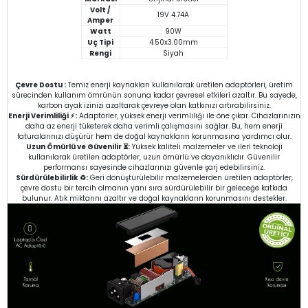
Volt /
19V 4.74A
Amper
Watt
90W
Uç Tipi
4.50x3.00mm
Rengi
Siyah
Çevre Dostu :
Temiz enerji kaynakları kullanılarak üretilen adaptörleri, üretim
sürecinden kullanım ömrünün sonuna kadar çevresel etkileri azaltır. Bu sayede,
karbon ayak izinizi azaltarak çevreye olan katkınızı artırabilirsiniz.
Enerji Verimliliği ⚡:
Adaptörler, yüksek enerji verimliliği ile öne çıkar. Cihazlarınızın
daha az enerji tüketerek daha verimli çalışmasını sağlar. Bu, hem enerji
faturalarınızı düşürür hem de doğal kaynakların korunmasına yardımcı olur.
Uzun Ömürlü ve Güvenilir ⏳:
Yüksek kaliteli malzemeler ve ileri teknoloji
kullanılarak üretilen adaptörler, uzun ömürlü ve dayanıklıdır. Güvenilir
performansı sayesinde cihazlarınızı güvenle şarj edebilirsiniz.
Sürdürülebilirlik ♻️:
Geri dönüştürülebilir malzemelerden üretilen adaptörler,
çevre dostu bir tercih olmanın yanı sıra sürdürülebilir bir geleceğe katkıda
bulunur. Atık miktarını azaltır ve doğal kaynakların korunmasını destekler.