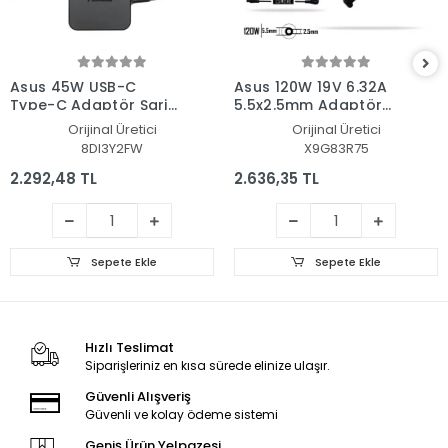
Asus 45W USB-C
Asus 120W 19V 6.32A
Type-C Adaptör Şarj
5.5x2.5mm Adaptör
Aleti-Cihazı
Şarj Aleti-Cihazı
Orijinal Üretici
Orijinal Üretici
8DI3Y2FW
X9G83R75
2.292,48 TL
2.636,35 TL
Sepete Ekle
Sepete Ekle
Hızlı Teslimat
Siparişleriniz en kısa sürede elinize ulaşır.
Güvenli Alışveriş
Güvenli ve kolay ödeme sistemi
Geniş Ürün Yelpazesi