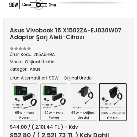
Asus Vivobook 15 X1502ZA-EJ030W07
Adaptör Şarj Aleti-Cihazı
Ürün Kodu:
ZK5A6H9A
Marka:
Orijinal Üretici
Kategori:
Asus
Ürün Alternatifleri: 90W - Orijinal Üretici
65W - Pars
90W - Pars
65W - Orijinal
90W - Orijinal
Power
Power
Üretici
Üretici
$44,00
/ ( 2.101,44 TL ) + Kdv
$52,80
/ ( 2.521,73 TL ) Kdv Dahil