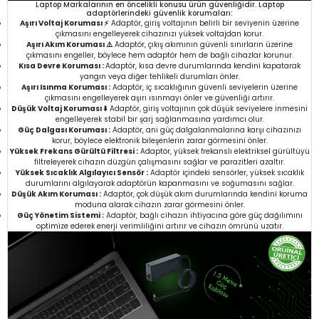
Laptop Markalarının en öncelikli konusu ürün güvenliğidir. Laptop
adaptörlerindeki güvenlik korumaları:
Aşırı Voltaj Koruması ⚡
Adaptör, giriş voltajının belirli bir seviyenin üzerine
çıkmasını engelleyerek cihazınızı yüksek voltajdan korur.
Aşırı Akım Koruması ⚠️
Adaptör, çıkış akımının güvenli sınırların üzerine
çıkmasını engeller, böylece hem adaptör hem de bağlı cihazlar korunur.
Kısa Devre Koruması :
Adaptör, kısa devre durumlarında kendini kapatarak
yangın veya diğer tehlikeli durumları önler.
Aşırı Isınma Koruması :
Adaptör, iç sıcaklığının güvenli seviyelerin üzerine
çıkmasını engelleyerek aşırı ısınmayı önler ve güvenliği artırır.
Düşük Voltaj Koruması ⬇️
Adaptör, giriş voltajının çok düşük seviyelere inmesini
engelleyerek stabil bir şarj sağlanmasına yardımcı olur.
Güç Dalgası Koruması :
Adaptör, ani güç dalgalanmalarına karşı cihazınızı
korur, böylece elektronik bileşenlerin zarar görmesini önler.
Yüksek Frekans Gürültü Filtresi :
Adaptör, yüksek frekanslı elektriksel gürültüyü
filtreleyerek cihazın düzgün çalışmasını sağlar ve parazitleri azaltır.
Yüksek Sıcaklık Algılayıcı Sensör :
Adaptör içindeki sensörler, yüksek sıcaklık
durumlarını algılayarak adaptörün kapanmasını ve soğumasını sağlar.
Düşük Akım Koruması :
Adaptör, çok düşük akım durumlarında kendini koruma
moduna alarak cihazın zarar görmesini önler.
Güç Yönetim Sistemi :
Adaptör, bağlı cihazın ihtiyacına göre güç dağılımını
optimize ederek enerji verimliliğini artırır ve cihazın ömrünü uzatır.