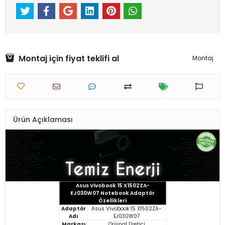
Montaj için fiyat teklifi al
Montaj
Ürün Açıklaması
Asus Vivobook 15 X1502ZA-
EJ030W07
Notebook Adaptör
Özellikleri
Adaptör
Asus Vivobook 15 X1502ZA-
Adı
EJ030W07
Markası
Orijinal Üretici