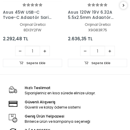
Asus 45W USB-C
Asus 120W 19V 6.32A
Type-C Adaptör Şarj
5.5x2.5mm Adaptör
Aleti-Cihazı
Şarj Aleti-Cihazı
Orijinal Üretici
Orijinal Üretici
8DI3Y2FW
X9G83R75
2.292,48 TL
2.636,35 TL
Sepete Ekle
Sepete Ekle
Hızlı Teslimat
Siparişleriniz en kısa sürede elinize ulaşır.
Güvenli Alışveriş
Güvenli ve kolay ödeme sistemi
Geniş Ürün Yelpazesi
Binlerce ürün ve kampanya seçeneği