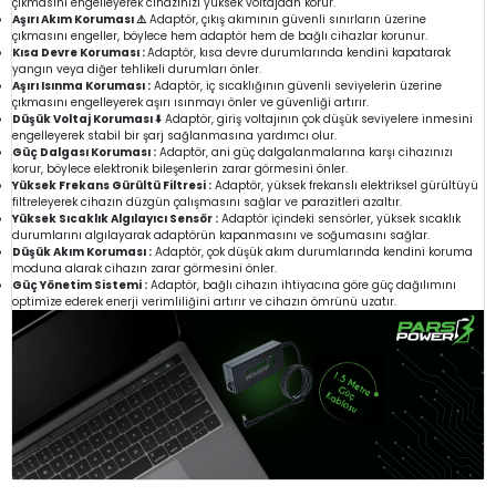
çıkmasını engelleyerek cihazınızı yüksek voltajdan korur.
Aşırı Akım Koruması ⚠️
Adaptör, çıkış akımının güvenli sınırların üzerine
çıkmasını engeller, böylece hem adaptör hem de bağlı cihazlar korunur.
Kısa Devre Koruması :
Adaptör, kısa devre durumlarında kendini kapatarak
yangın veya diğer tehlikeli durumları önler.
Aşırı Isınma Koruması :
Adaptör, iç sıcaklığının güvenli seviyelerin üzerine
çıkmasını engelleyerek aşırı ısınmayı önler ve güvenliği artırır.
Düşük Voltaj Koruması ⬇️
Adaptör, giriş voltajının çok düşük seviyelere inmesini
engelleyerek stabil bir şarj sağlanmasına yardımcı olur.
Güç Dalgası Koruması :
Adaptör, ani güç dalgalanmalarına karşı cihazınızı
korur, böylece elektronik bileşenlerin zarar görmesini önler.
Yüksek Frekans Gürültü Filtresi :
Adaptör, yüksek frekanslı elektriksel gürültüyü
filtreleyerek cihazın düzgün çalışmasını sağlar ve parazitleri azaltır.
Yüksek Sıcaklık Algılayıcı Sensör :
Adaptör içindeki sensörler, yüksek sıcaklık
durumlarını algılayarak adaptörün kapanmasını ve soğumasını sağlar.
Düşük Akım Koruması :
Adaptör, çok düşük akım durumlarında kendini koruma
moduna alarak cihazın zarar görmesini önler.
Güç Yönetim Sistemi :
Adaptör, bağlı cihazın ihtiyacına göre güç dağılımını
optimize ederek enerji verimliliğini artırır ve cihazın ömrünü uzatır.