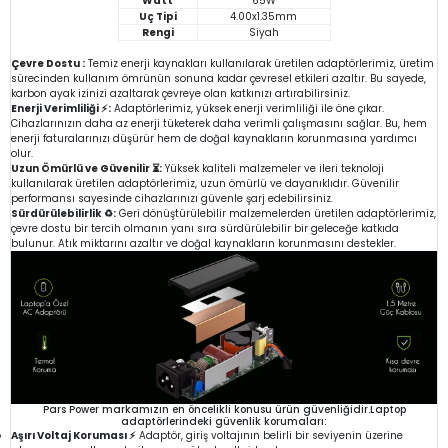
Watt
65W
Uç Tipi
4.00x1.35mm
Rengi
Siyah
Çevre Dostu :
Temiz enerji kaynakları kullanılarak üretilen adaptörlerimiz, üretim
sürecinden kullanım ömrünün sonuna kadar çevresel etkileri azaltır. Bu sayede,
karbon ayak izinizi azaltarak çevreye olan katkınızı artırabilirsiniz.
Enerji Verimliliği ⚡:
Adaptörlerimiz, yüksek enerji verimliliği ile öne çıkar.
Cihazlarınızın daha az enerji tüketerek daha verimli çalışmasını sağlar. Bu, hem
enerji faturalarınızı düşürür hem de doğal kaynakların korunmasına yardımcı
olur.
Uzun Ömürlü ve Güvenilir ⏳:
Yüksek kaliteli malzemeler ve ileri teknoloji
kullanılarak üretilen adaptörlerimiz, uzun ömürlü ve dayanıklıdır. Güvenilir
performansı sayesinde cihazlarınızı güvenle şarj edebilirsiniz.
Sürdürülebilirlik ♻️:
Geri dönüştürülebilir malzemelerden üretilen adaptörlerimiz,
çevre dostu bir tercih olmanın yanı sıra sürdürülebilir bir geleceğe katkıda
bulunur. Atık miktarını azaltır ve doğal kaynakların korunmasını destekler.
Pars Power markamızın en öncelikli konusu ürün güvenliğidir.Laptop
adaptörlerindeki güvenlik korumaları:
Aşırı Voltaj Koruması ⚡
Adaptör, giriş voltajının belirli bir seviyenin üzerine