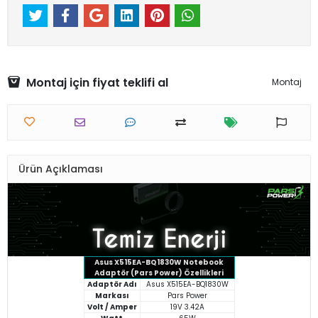
Montaj için fiyat teklifi al
Montaj
Ürün Açıklaması
Asus X515EA-BQ1830W Notebook
Adaptör (Pars Power) Özellikleri
Adaptör Adı
Asus X515EA-BQ1830W
Markası
Pars Power
Volt / Amper
19V 3.42A