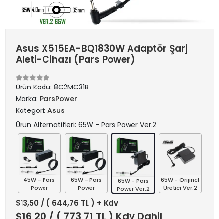
Asus X515EA-BQ1830W Adaptör Şarj
Aleti-Cihazı (Pars Power)
Ürün Kodu:
8C2MC31B
Marka:
ParsPower
Kategori:
Asus
Ürün Alternatifleri: 65W - Pars Power Ver.2
45W - Pars
65W - Pars
65W - Orijinal
65W - Pars
Power
Power
Üretici Ver.2
Power Ver.2
$13,50
/ ( 644,76 TL ) + Kdv
$16,20
/ ( 773,71 TL ) Kdv Dahil