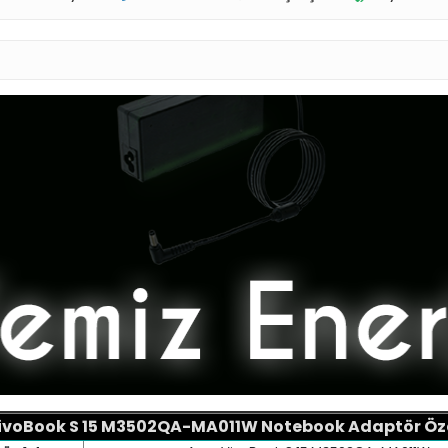
ivoBook S 15 M3502QA-MA011W
Notebook Adaptör Özel