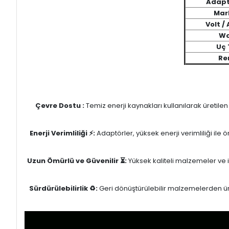
Adapt
Mar
Volt /
Wa
Uç 
Re
Çevre Dostu :
Temiz enerji kaynakları kullanılarak üretile
Enerji Verimliliği ⚡:
Adaptörler, yüksek enerji verimliliği ile
Uzun Ömürlü ve Güvenilir ⏳:
Yüksek kaliteli malzemeler ve il
Sürdürülebilirlik ♻️:
Geri dönüştürülebilir malzemelerden üret