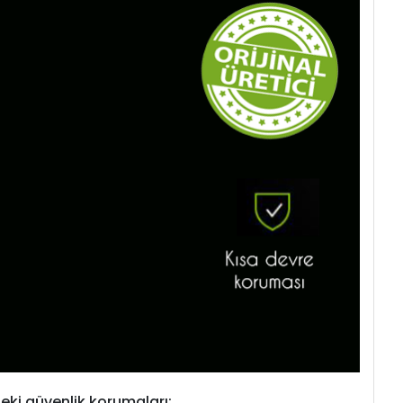
eki güvenlik korumaları: