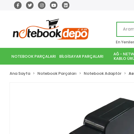
En Yenile
AĞ - NETW
NOTEBOOK PARÇALARI
BİLGİSAYAR PARÇALARI
KABLO ÜRÜ
Ana Sayfa
Notebook Parçaları
Notebook Adaptör
As