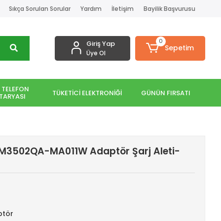
Sıkça Sorulan Sorular
Yardım
İletişim
Bayilik Başvurusu
0
Giriş Yap
Sepetim
Üye Ol
 TELEFON
TÜKETİCİ ELEKTRONİĞİ
GÜNÜN FIRSATI
TARYASI
 M3502QA-MA011W Adaptör Şarj Aleti-
ptör