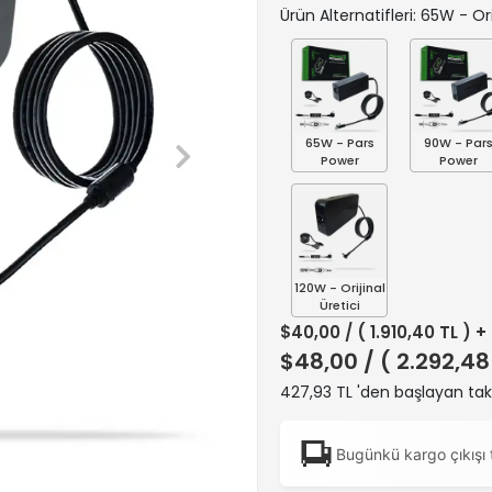
Ürün Alternatifleri: 65W - Ori
65W - Pars
90W - Par
Power
Power
120W - Orijinal
Üretici
$40,00
/ ( 1.910,40 TL ) 
$48,00
/ ( 2.292,48
427,93 TL 'den başlayan taks
Bugünkü kargo çıkışı 