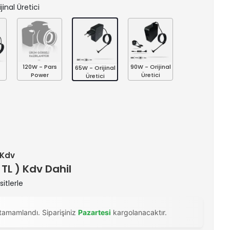
jinal Üretici
s
120W - Pars
90W - Orijinal
65W - Orijinal
Power
Üretici
Üretici
+ Kdv
 TL ) Kdv Dahil
itlerle
tamamlandı. Siparişiniz
Pazartesi
kargolanacaktır.