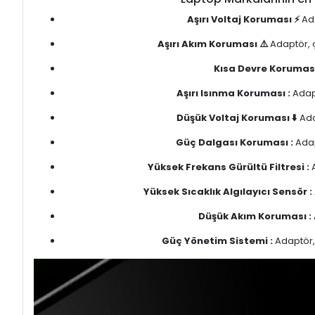
Aşırı Voltaj Koruması ⚡
Ada
Aşırı Akım Koruması ⚠️
Adaptör, ç
Kısa Devre Koruması
Aşırı Isınma Koruması :
Adapt
Düşük Voltaj Koruması ⬇️
Ada
Güç Dalgası Koruması :
Adap
Yüksek Frekans Gürültü Filtresi :
A
Yüksek Sıcaklık Algılayıcı Sensör :
Düşük Akım Koruması :
Güç Yönetim Sistemi :
Adaptör, 