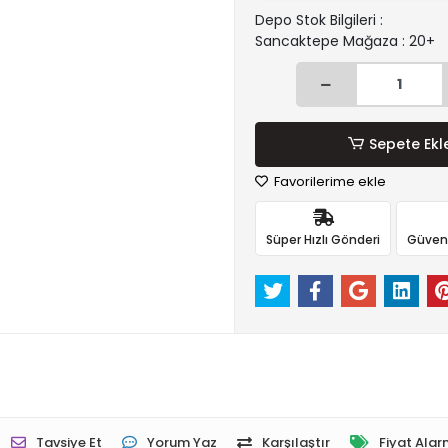
Depo Stok Bilgileri :
Sancaktepe Mağaza : 20+
Sepete Ekl
Favorilerime ekle
Süper Hızlı Gönderi
Güvenli
Tavsiye Et
Yorum Yaz
Karşılaştır
Fiyat Alar