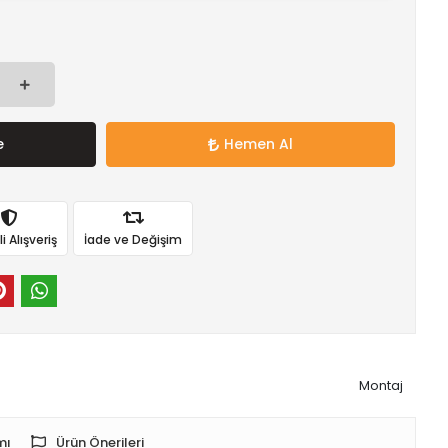
e
Hemen Al
 Alışveriş
İade ve Değişim
Montaj
mı
Ürün Önerileri