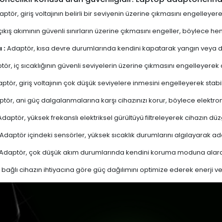
ptör, giriş voltajının belirli bir seviyenin üzerine çıkmasını engelleyer
ıkış akımının güvenli sınırların üzerine çıkmasını engeller, böylece 
 :
Adaptör, kısa devre durumlarında kendini kapatarak yangın veya diğ
ör, iç sıcaklığının güvenli seviyelerin üzerine çıkmasını engelleyerek aşı
ptör, giriş voltajının çok düşük seviyelere inmesini engelleyerek stabi
tör, ani güç dalgalanmalarına karşı cihazınızı korur, böylece elektron
daptör, yüksek frekanslı elektriksel gürültüyü filtreleyerek cihazın düz
Adaptör içindeki sensörler, yüksek sıcaklık durumlarını algılayarak 
Adaptör, çok düşük akım durumlarında kendini koruma moduna alarak
bağlı cihazın ihtiyacına göre güç dağılımını optimize ederek enerji verim