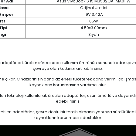
ör Adı
Asus VivoBook S 15 M3502QA-MA011W
kası
Orijinal Üretici
 Amper
19V 3.42A
tt
65W
Tipi
4.50x3.00mm
ngi
Siyah
n adaptörleri, üretim sürecinden kullanım ömrünün sonuna kadar çevrese
çevreye olan katkınızı artırabilirsiniz.
 öne çıkar. Cihazlarınızın daha az enerji tüketerek daha verimli çalışma
kaynakların korunmasına yardımcı olur.
eri teknoloji kullanılarak üretilen adaptörler, uzun ömürlü ve dayanıkl
edebilirsiniz.
ilen adaptörler, çevre dostu bir tercih olmanın yanı sıra sürdürülebili
kaynakların korunmasını destekler.