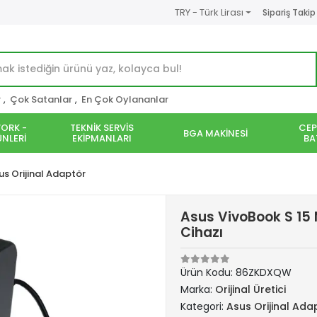
TRY - Türk Lirası
Sipariş Takip
r
,
Çok Satanlar
,
En Çok Oylananlar
ORK -
TEKNİK SERVİS
CEP
BGA MAKİNESİ
NLERİ
EKİPMANLARI
BA
us Orijinal Adaptör
Asus VivoBook S 15
Cihazı
Ürün Kodu:
86ZKDXQW
Marka:
Orijinal Üretici
Kategori:
Asus Orijinal Ada