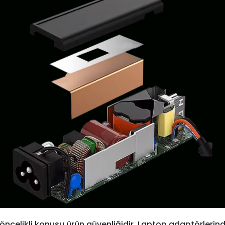
öncelikli konusu ürün güvenliğidir. Laptop adaptörlerind