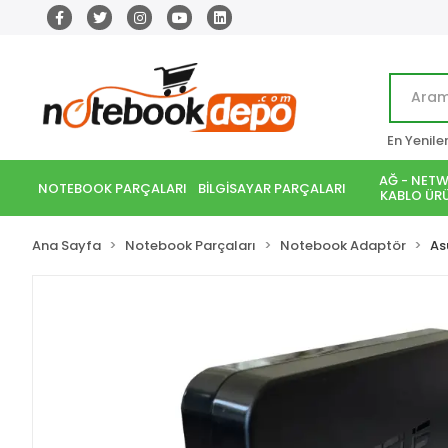
En Yenile
AĞ - NETW
NOTEBOOK PARÇALARI
BİLGİSAYAR PARÇALARI
KABLO ÜRÜ
Ana Sayfa
Notebook Parçaları
Notebook Adaptör
As