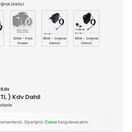
ijinal Üretici
s
120W - Pars
65W - Orijinal
90W - Orijinal
Power
Üretici
Üretici
+ Kdv
 TL ) Kdv Dahil
itlerle
tamamlandı. Siparişiniz
Cuma
kargolanacaktır.