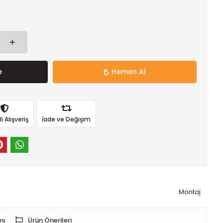
e
Hemen Al
 Alışveriş
İade ve Değişim
Montaj
mı
Ürün Önerileri