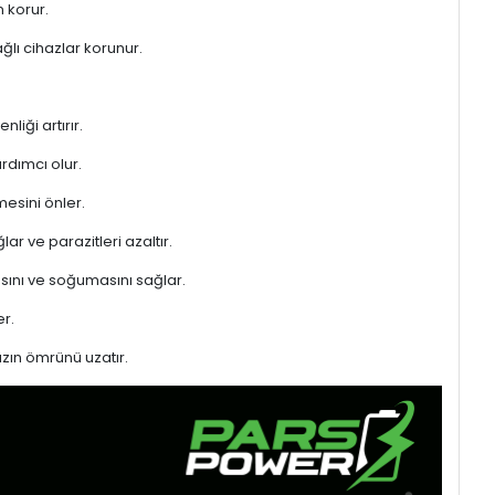
n korur.
ğlı cihazlar korunur.
liği artırır.
rdımcı olur.
mesini önler.
ar ve parazitleri azaltır.
sını ve soğumasını sağlar.
r.
azın ömrünü uzatır.