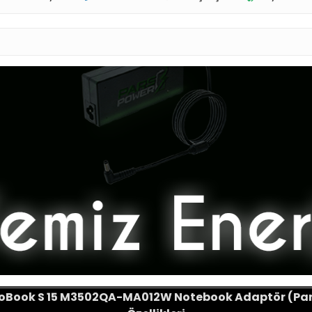
voBook S 15 M3502QA-MA012W Notebook Adaptör (Par