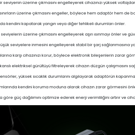
i bir seviyenin üzerine çıkmasını engelleyerek cihazınızı yüksek voltajda
 sınırların üzerine çıkmasını engeller, böylece hem adaptör hem de ba
a kendini kapatarak yangın veya diğer tehlikeli durumları önler.
 seviyelerin üzerine çıkmasını engelleyerek aşırı ısınmayı önler ve güven
 düşük seviyelere inmesini engelleyerek stabil bir şarj sağlanmasına ya
ına karşı cihazınızı korur, böylece elektronik bileşenlerin zarar gör
nslı elektriksel gürültüyü filtreleyerek cihazın düzgün çalışmasını sağl
ensörler, yüksek sıcaklık durumlarını algılayarak adaptörün kapanma
mlarında kendini koruma moduna alarak cihazın zarar görmesini önle
a göre güç dağılımını optimize ederek enerji verimliliğini artırır ve cih