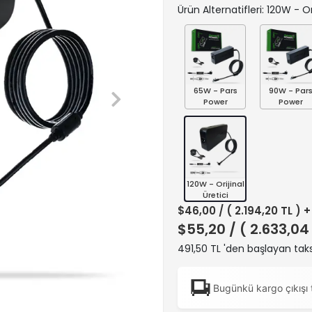
Ürün Alternatifleri: 120W - Or
65W - Pars
90W - Par
Power
Power
120W - Orijinal
Üretici
$46,00
/ ( 2.194,20 TL ) 
$55,20
/ ( 2.633,04
491,50 TL 'den başlayan taks
Bugünkü kargo çıkışı 