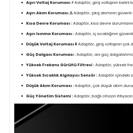
Aşırı Voltaj Koruması ⚡
Adaptör, giriş voltajının belirl
Aşırı Akım Koruması ⚠️
Adaptör, çıkış akımının güvenli
Kısa Devre Koruması :
Adaptör, kısa devre durumlarınd
Aşırı Isınma Koruması :
Adaptör, iç sıcaklığının güvenli
Düşük Voltaj Koruması ⬇️
Adaptör, giriş voltajının çok
Güç Dalgası Koruması :
Adaptör, ani güç dalgalanmalar
Yüksek Frekans Gürültü Filtresi :
Adaptör, yüksek freka
Yüksek Sıcaklık Algılayıcı Sensör :
Adaptör içindeki s
Düşük Akım Koruması :
Adaptör, çok düşük akım duru
Güç Yönetim Sistemi :
Adaptör, bağlı cihazın ihtiyacın