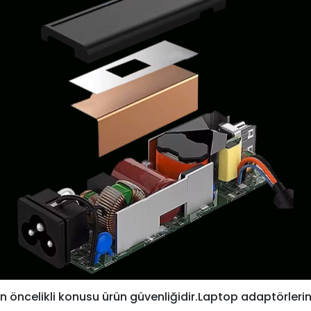
 öncelikli konusu ürün güvenliğidir.Laptop adaptörlerin