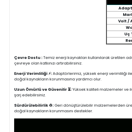
Adapt
Mar
Volt /
Wa
Uç 
Re
Çevre Dostu :
Temiz enerji kaynakları kullanılarak üretilen a
çevreye olan katkınızı artırabilirsiniz.
Enerji Verimliliği ⚡:
Adaptörlerimiz, yüksek enerji verimliliği i
doğal kaynakların korunmasına yardımcı olur.
Uzun Ömürlü ve Güvenilir ⏳:
Yüksek kaliteli malzemeler ve il
şarj edebilirsiniz.
Sürdürülebilirlik ♻️:
Geri dönüştürülebilir malzemelerden üretil
doğal kaynakların korunmasını destekler.