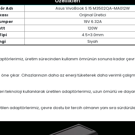
Özellikleri
ör Adı
Asus VivoBook S 15 M3502QA-MA012W
kası
Orijinal Üretici
 Amper
19V 6.32A
tt
120W
Tipi
4.5×3.0mm
ngi
Siyah
daptörlerimiz, üretim sürecinden kullanım ömrünün sonuna kadar çevrese
le öne çıkar. Cihazlarınızın daha az enerji tüketerek daha verimli çalış
eri teknoloji kullanılarak üretilen adaptörlerimiz, uzun ömürlü ve dayan
en adaptörlerimiz, çevre dostu bir tercih olmanın yanı sıra sürdürülebi