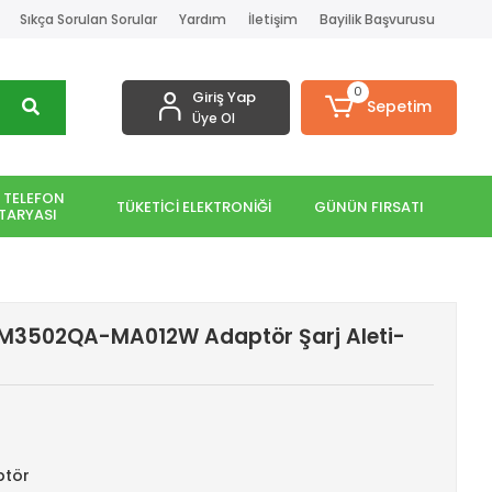
Sıkça Sorulan Sorular
Yardım
İletişim
Bayilik Başvurusu
0
Giriş Yap
Sepetim
Üye Ol
 TELEFON
TÜKETİCİ ELEKTRONİĞİ
GÜNÜN FIRSATI
TARYASI
 M3502QA-MA012W Adaptör Şarj Aleti-
ptör