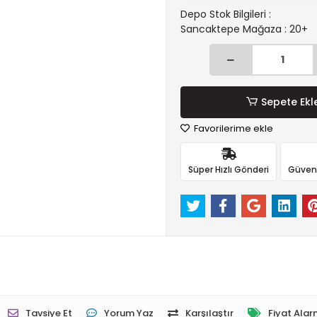
Depo Stok Bilgileri :
Sancaktepe Mağaza : 20+
Sepete Ekl
Favorilerime ekle
Süper Hızlı Gönderi
Güvenli
Tavsiye Et
Yorum Yaz
Karşılaştır
Fiyat Alar