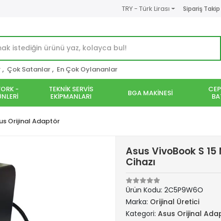
TRY - Türk Lirası
Sipariş Takip
r
,
Çok Satanlar
,
En Çok Oylananlar
ORK -
TEKNİK SERVİS
CEP
BGA MAKİNESİ
NLERİ
EKİPMANLARI
BA
us Orijinal Adaptör
Asus VivoBook S 15
Cihazı
Ürün Kodu:
2C5P9W6O
Marka:
Orijinal Üretici
Kategori:
Asus Orijinal Ada