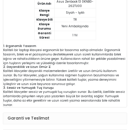
Asus Zenbook 13 0KNB0-
Ürün Adı
262TU00
Klavye
Siyah - Işıklı
Rengi
Klavye Dili
TR
Klavye
Yeni Ambalajında
Durumu
Garanti
1 Yıl
Süresi
1. Ergonomik Tasarım
Kaliteli bir laptop klavyesi ergonomik bir tasarıma sahip olmalıdır. Ergonomik
tasarım, bilek ve el pozisyonunu destekleyerek uzun süreli kullanımlarda bilek
ağrısı ve rahatsızlıkların önüne geçer. Kullanıcıların rahat bir şekilde yazabilmesi
için tuşların yerleşimi ve yüksekliği özenle tasarlanmıştır.
2. Dayanıklılık ve Uzun Ömür ⏳
Kaliteli klavyeler dayanıklı malzemelerden üretilir ve uzun ömürlü kullanım
sunar. Bu tür klavyeler, yoğun kullanıma rağmen tuşlarının bozulmaması ve
işlevselliğini yitirmemesiyle bilinir. Yüksek kaliteli tuşlar, yazma deneyimini
iyileştirir ve uzun süre boyunca sorunsuz çalışır.
3. Sessiz ve Yumuşak Tuş Vuruşu
Kaliteli klavyeler sessiz ve yumuşak tuş vuruşları sunar. Bu özellik, özellikle sessiz
ortamlarda çalışırken veya yazı yazarken büyük bir avantaj sağlar. Yumuşak
tuşlar, daha az efor gerektirir ve uzun süreli yazma seanslarında bile rahatlık
sunar.
Garanti ve Teslimat