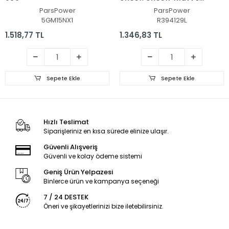
Işıklı (Siyah TR)
ParsPower
ParsPower
5GM15NX1
R394129L
1.518,77 TL
1.346,83 TL
Sepete Ekle
Sepete Ekle
Hızlı Teslimat
Siparişleriniz en kısa sürede elinize ulaşır.
Güvenli Alışveriş
Güvenli ve kolay ödeme sistemi
Geniş Ürün Yelpazesi
Binlerce ürün ve kampanya seçeneği
7 / 24 DESTEK
Öneri ve şikayetlerinizi bize iletebilirsiniz.