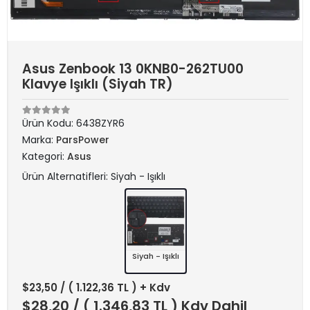
Asus Zenbook 13 0KNB0-262TU00
Klavye Işıklı (Siyah TR)
Ürün Kodu:
6438ZYR6
Marka:
ParsPower
Kategori:
Asus
Ürün Alternatifleri: Siyah - Işıklı
Siyah - Işıklı
$23,50
/ ( 1.122,36 TL ) + Kdv
$28,20
/ ( 1.346,83 TL ) Kdv Dahil