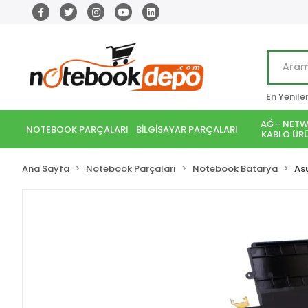
En Yenile
AĞ - NETW
NOTEBOOK PARÇALARI
BİLGİSAYAR PARÇALARI
KABLO ÜRÜ
Ana Sayfa
Notebook Parçaları
Notebook Batarya
As