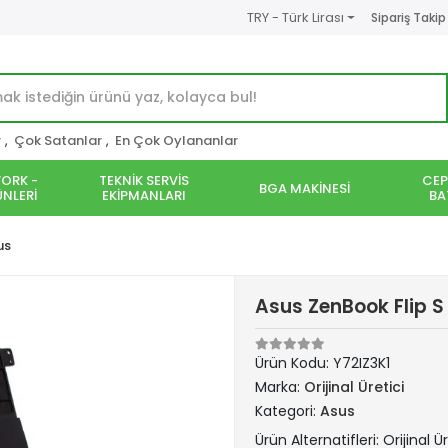
TRY - Türk Lirası
Sipariş Takip
r
,
Çok Satanlar
,
En Çok Oylananlar
ORK -
TEKNİK SERVİS
CEP
BGA MAKİNESİ
NLERİ
EKİPMANLARI
BA
us
Asus ZenBook Flip 
Ürün Kodu:
Y72IZ3K1
Marka:
Orijinal Üretici
Kategori:
Asus
Ürün Alternatifleri: Orijinal Ür