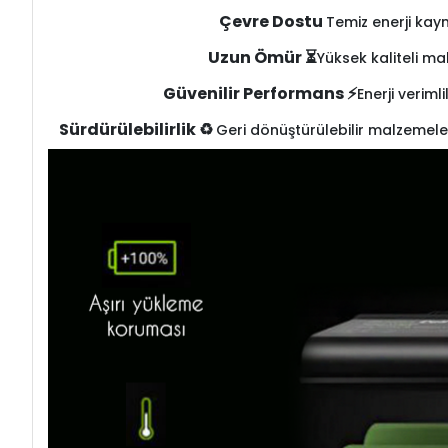
Çevre Dostu
Temiz enerji kay
Uzun Ömür ⏳
Yüksek kaliteli ma
Güvenilir Performans ⚡
Enerji veriml
Sürdürülebilirlik ♻️
Geri dönüştürülebilir malzemele