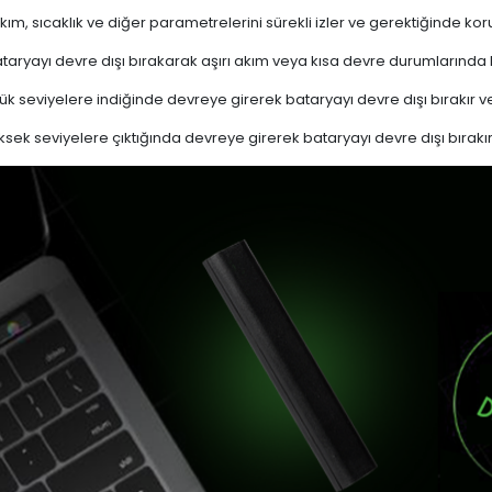
akım, sıcaklık ve diğer parametrelerini sürekli izler ve gerektiğinde
ryayı devre dışı bırakarak aşırı akım veya kısa devre durumlarında
k seviyelere indiğinde devreye girerek bataryayı devre dışı bırakır ve
sek seviyelere çıktığında devreye girerek bataryayı devre dışı bırakır