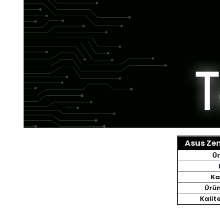
Asus Zen
Ür
Ka
Ürün
Kalit