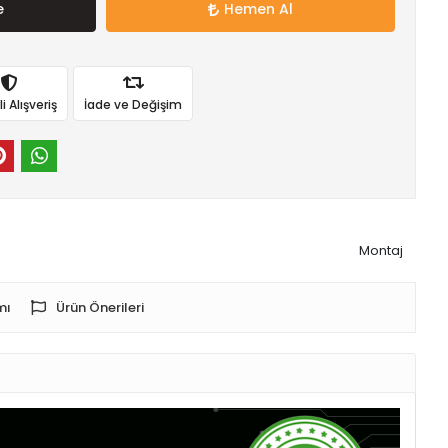
e
Hemen Al
 Alışveriş
İade ve Değişim
Montaj
mı
Ürün Önerileri