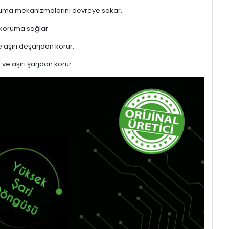
 koruma mekanizmalarını devreye sokar.
 koruma sağlar.
 aşırı deşarjdan korur.
 ve aşırı şarjdan korur