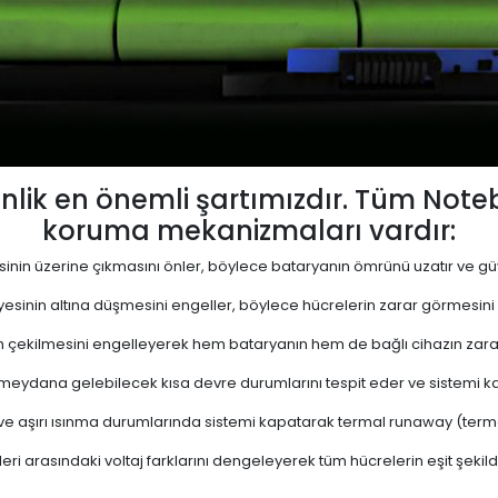
lik en önemli şartımızdır. Tüm Not
koruma mekanizmaları vardır:
yesinin üzerine çıkmasını önler, böylece bataryanın ömrünü uzatır ve güve
viyesinin altına düşmesini engeller, böylece hücrelerin zarar görmesini
 çekilmesini engelleyerek hem bataryanın hem de bağlı cihazın zara
eydana gelebilecek kısa devre durumlarını tespit eder ve sistemi kap
 ve aşırı ısınma durumlarında sistemi kapatarak termal runaway (termal 
ri arasındaki voltaj farklarını dengeleyerek tüm hücrelerin eşit şekil