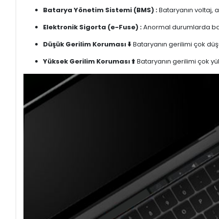
Batarya Yönetim Sistemi (BMS) :
Bataryanın voltaj, 
Elektronik Sigorta (e-Fuse) :
Anormal durumlarda bata
Düşük Gerilim Koruması ⬇️
Bataryanın gerilimi çok düşü
Yüksek Gerilim Koruması ⬆️
Bataryanın gerilimi çok yük