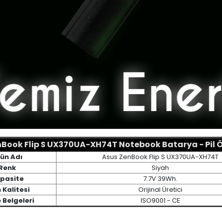
Book Flip S UX370UA-XH74T Notebook Batarya - Pil Öz
ün Adı
Asus ZenBook Flip S UX370UA-XH74T
Renk
Siyah
pasite
7.7V 39Wh.
 Kalitesi
Orijinal Üretici
e Belgeleri
ISO9001 - CE