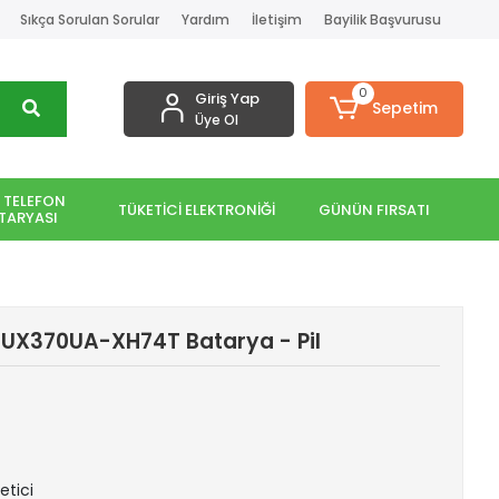
Sıkça Sorulan Sorular
Yardım
İletişim
Bayilik Başvurusu
0
Giriş Yap
Sepetim
Üye Ol
 TELEFON
TÜKETİCİ ELEKTRONİĞİ
GÜNÜN FIRSATI
TARYASI
S UX370UA-XH74T Batarya - Pil
etici