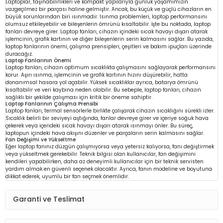
Laptoplar, taşınabilirlikleri ve kompakt yapılarıyla günlük yaşamımızın
vazgeçilmez bir parçası haline gelmiştir. Ancak, bu küçük ve güçlü cihazların en
büyük sorunlarından biri ısınmadır. Isınma problemleri, laptop performansını
olumsuz etkileyebilir ve bileşenlerin ömrünü kısaltabilir. İşte bu noktada, laptop
fanları devreye girer. Laptop fanları, cihazın içindeki sıcak havayı dışarı atarak
işlemcinin, grafik kartının ve diğer bileşenlerin serin kalmasını sağlar. Bu yazıda,
laptop fanlarının önemi, çalışma prensipleri, çeşitleri ve bakım ipuçları üzerinde
duracağız.
Laptop Fanlarının Önemi
Laptop fanları, cihazın optimum sıcaklıkta çalışmasını sağlayarak performansını
korur. Aşırı ısınma, işlemcinin ve grafik kartının hızını düşürebilir, hatta
donanımsal hasara yol açabilir. Yüksek sıcaklıklar ayrıca, batarya ömrünü
kısaltabilir ve veri kaybına neden olabilir. Bu sebeple, laptop fanları, cihazın
sağlıklı bir şekilde çalışması için kritik bir öneme sahiptir.
Laptop Fanlarının Çalışma Prensibi
Laptop fanları, termal sensörlerle birlikte çalışarak cihazın sıcaklığını sürekli izler.
Sıcaklık belirli bir seviyeyi aştığında, fanlar devreye girer ve içeriye soğuk hava
çekerek veya içerideki sıcak havayı dışarı atarak ısınmayı önler. Bu süreç,
laptopun içindeki hava akışını düzenler ve parçaların serin kalmasını sağlar.
Fan Değişimi ve Yükseltme
Eğer laptop fanınız düzgün çalışmıyorsa veya yetersiz kalıyorsa, fanı değiştirmek
veya yükseltmek gerekebilir. Teknik bilgisi olan kullanıcılar, fan değişimini
kendileri yapabilirken, daha az deneyimli kullanıcılar için bir teknik servisten
yardım almak en güvenli seçenek olacaktır. Ayrıca, fanın modeline ve boyutuna
dikkat ederek, uyumlu bir fan seçmek önemlidir.
Garanti ve Teslimat