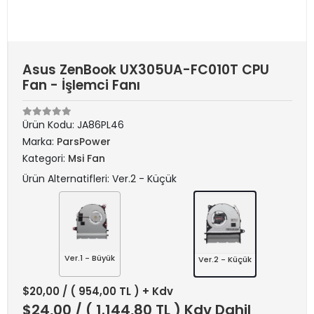
Asus ZenBook UX305UA-FC010T CPU
Fan - İşlemci Fanı
Ürün Kodu:
JA86PL46
Marka:
ParsPower
Kategori:
Msi Fan
Ürün Alternatifleri: Ver.2 - Küçük
Ver.1 - Büyük
Ver.2 - Küçük
$20,00
/ ( 954,00 TL ) + Kdv
$24,00
/ ( 1.144,80 TL ) Kdv Dahil