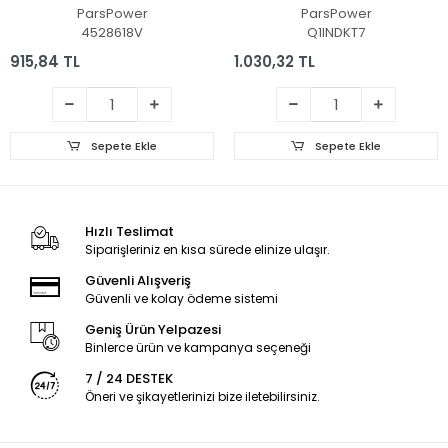
Fan - İşlemci Fanı
Vga Fan - Ekran Kartı
ParsPower
ParsPower
Fanı
4528618V
Q1INDKT7
915,84 TL
1.030,32 TL
Sepete Ekle
Sepete Ekle
Hızlı Teslimat
Siparişleriniz en kısa sürede elinize ulaşır.
Güvenli Alışveriş
Güvenli ve kolay ödeme sistemi
Geniş Ürün Yelpazesi
Binlerce ürün ve kampanya seçeneği
7 / 24 DESTEK
Öneri ve şikayetlerinizi bize iletebilirsiniz.