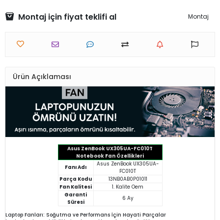
Montaj için fiyat teklifi al
Montaj
Ürün Açıklaması
Asus ZenBook UX305UA-FC010T
Notebook Fan Özellikleri
Asus ZenBook UX305UA-
Fanı Adı
FC010T
Parça Kodu
13NB0AB0P01011
Fan Kalitesi
1. Kalite Oem
Garanti
6 Ay
Süresi
Laptop Fanları: Soğutma ve Performans İçin Hayati Parçalar