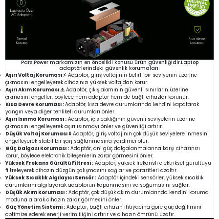
Pars Power markamızın en öncelikli konusu ürün güvenliğidir.Laptop
adaptörlerindeki güvenlik korumaları:
Aşırı Voltaj Koruması ⚡
Adaptör, giriş voltajının belirli bir seviyenin üzerine
çıkmasını engelleyerek cihazınızı yüksek voltajdan korur.
Aşırı Akım Koruması ⚠️
Adaptör, çıkış akımının güvenli sınırların üzerine
çıkmasını engeller, böylece hem adaptör hem de bağlı cihazlar korunur.
Kısa Devre Koruması :
Adaptör, kısa devre durumlarında kendini kapatarak
yangın veya diğer tehlikeli durumları önler.
Aşırı Isınma Koruması :
Adaptör, iç sıcaklığının güvenli seviyelerin üzerine
çıkmasını engelleyerek aşırı ısınmayı önler ve güvenliği artırır.
Düşük Voltaj Koruması ⬇️
Adaptör, giriş voltajının çok düşük seviyelere inmesini
engelleyerek stabil bir şarj sağlanmasına yardımcı olur.
Güç Dalgası Koruması :
Adaptör, ani güç dalgalanmalarına karşı cihazınızı
korur, böylece elektronik bileşenlerin zarar görmesini önler.
Yüksek Frekans Gürültü Filtresi :
Adaptör, yüksek frekanslı elektriksel gürültüyü
filtreleyerek cihazın düzgün çalışmasını sağlar ve parazitleri azaltır.
Yüksek Sıcaklık Algılayıcı Sensör :
Adaptör içindeki sensörler, yüksek sıcaklık
durumlarını algılayarak adaptörün kapanmasını ve soğumasını sağlar.
Düşük Akım Koruması :
Adaptör, çok düşük akım durumlarında kendini koruma
moduna alarak cihazın zarar görmesini önler.
Güç Yönetim Sistemi :
Adaptör, bağlı cihazın ihtiyacına göre güç dağılımını
optimize ederek enerji verimliliğini artırır ve cihazın ömrünü uzatır.