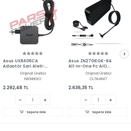
Asus UX8406CA
Asus ZN270IEGK-RA
Adaptör Şarj Aleti-
All-in-One Pc AIO
Cihazı
Adaptör Şarj Aleti-
Orijinal Üretici
Orijinal Üretici
Cihazı
N1I386XO
CL7A4N17
2.292,48 TL
2.636,35 TL
Sepete Ekle
Sepete Ekle