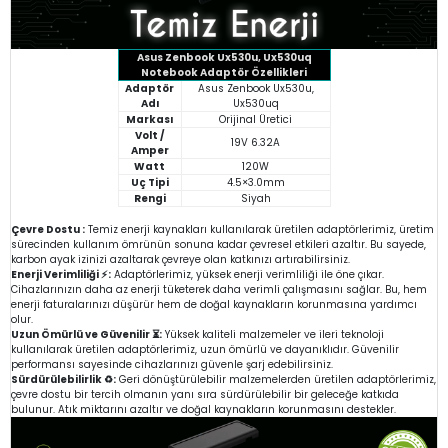
Asus Zenbook Ux530u, Ux530uq
Notebook Adaptör Özellikleri
Adaptör
Asus Zenbook Ux530u,
Adı
Ux530uq
Markası
Orijinal Üretici
Volt /
19V 6.32A
Amper
Watt
120W
Uç Tipi
4.5×3.0mm
Rengi
Siyah
Çevre Dostu :
Temiz enerji kaynakları kullanılarak üretilen adaptörlerimiz, üretim
sürecinden kullanım ömrünün sonuna kadar çevresel etkileri azaltır. Bu sayede,
karbon ayak izinizi azaltarak çevreye olan katkınızı artırabilirsiniz.
Enerji Verimliliği ⚡:
Adaptörlerimiz, yüksek enerji verimliliği ile öne çıkar.
Cihazlarınızın daha az enerji tüketerek daha verimli çalışmasını sağlar. Bu, hem
enerji faturalarınızı düşürür hem de doğal kaynakların korunmasına yardımcı
olur.
Uzun Ömürlü ve Güvenilir ⏳:
Yüksek kaliteli malzemeler ve ileri teknoloji
kullanılarak üretilen adaptörlerimiz, uzun ömürlü ve dayanıklıdır. Güvenilir
performansı sayesinde cihazlarınızı güvenle şarj edebilirsiniz.
Sürdürülebilirlik ♻️:
Geri dönüştürülebilir malzemelerden üretilen adaptörlerimiz,
çevre dostu bir tercih olmanın yanı sıra sürdürülebilir bir geleceğe katkıda
bulunur. Atık miktarını azaltır ve doğal kaynakların korunmasını destekler.