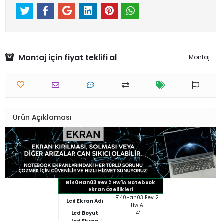
Montaj için fiyat teklifi al
Montaj
Ürün Açıklaması
B140Han03 Rev 2 Hw1A Notebook
Ekran Özellikleri
B140Han03 Rev 2
Lcd Ekran Adı
Hw1A
Lcd Boyut
14"
Lcd Ekran