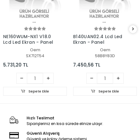
NE160WUM-NX1 V18.0
B140UAN02.4 Lcd Led
Lcd Led Ekran - Panel
Ekran - Panel
Oem
Oem
SX712T54
58B8Y83D
5.731,20 TL
7.450,56 TL
Sepete Ekle
Sepete Ekle
Hızlı Teslimat
Siparişleriniz en kısa sürede elinize ulaşır.
Güvenli Alışveriş
Güvenli ve kolay ödeme sistemi