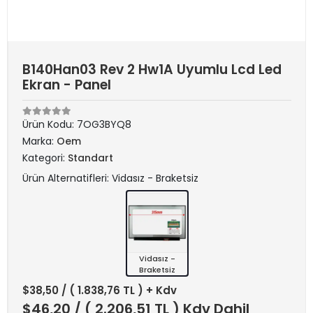
B140Han03 Rev 2 Hw1A Uyumlu Lcd Led
Ekran - Panel
Ürün Kodu:
7OG3BYQ8
Marka:
Oem
Kategori:
Standart
Ürün Alternatifleri: Vidasız - Braketsiz
Vidasız -
Braketsiz
$38,50
/ ( 1.838,76 TL ) + Kdv
$46,20
/ ( 2.206,51 TL ) Kdv Dahil