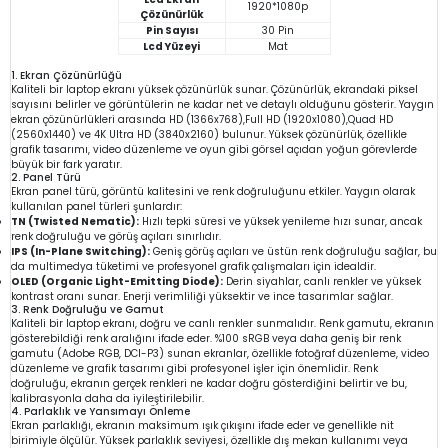
1920*1080p
Çözünürlük
Pin Sayısı
30 Pin
Lcd Yüzeyi
Mat
1. Ekran Çözünürlüğü
Kaliteli bir laptop ekranı yüksek çözünürlük sunar. Çözünürlük, ekrandaki piksel
sayısını belirler ve görüntülerin ne kadar net ve detaylı olduğunu gösterir. Yaygın
ekran çözünürlükleri arasında HD (1366x768),Full HD (1920x1080),Quad HD
(2560x1440) ve 4K Ultra HD (3840x2160) bulunur. Yüksek çözünürlük, özellikle
grafik tasarımı, video düzenleme ve oyun gibi görsel açıdan yoğun görevlerde
büyük bir fark yaratır.
2. Panel Türü
Ekran panel türü, görüntü kalitesini ve renk doğruluğunu etkiler. Yaygın olarak
kullanılan panel türleri şunlardır:
TN (Twisted Nematic):
Hızlı tepki süresi ve yüksek yenileme hızı sunar, ancak
renk doğruluğu ve görüş açıları sınırlıdır.
IPS (In-Plane Switching):
Geniş görüş açıları ve üstün renk doğruluğu sağlar, bu
da multimedya tüketimi ve profesyonel grafik çalışmaları için idealdir.
OLED (Organic Light-Emitting Diode):
Derin siyahlar, canlı renkler ve yüksek
kontrast oranı sunar. Enerji verimliliği yüksektir ve ince tasarımlar sağlar.
3. Renk Doğruluğu ve Gamut
Kaliteli bir laptop ekranı, doğru ve canlı renkler sunmalıdır. Renk gamutu, ekranın
gösterebildiği renk aralığını ifade eder. %100 sRGB veya daha geniş bir renk
gamutu (Adobe RGB, DCI-P3) sunan ekranlar, özellikle fotoğraf düzenleme, video
düzenleme ve grafik tasarımı gibi profesyonel işler için önemlidir. Renk
doğruluğu, ekranın gerçek renkleri ne kadar doğru gösterdiğini belirtir ve bu,
kalibrasyonla daha da iyileştirilebilir.
4. Parlaklık ve Yansımayı Önleme
Ekran parlaklığı, ekranın maksimum ışık çıkışını ifade eder ve genellikle nit
birimiyle ölçülür. Yüksek parlaklık seviyesi, özellikle dış mekan kullanımı veya