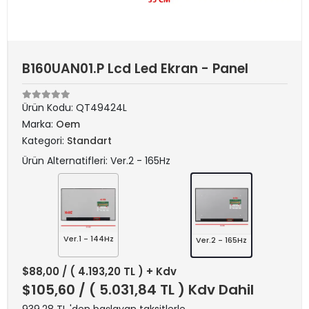
B160UAN01.P Lcd Led Ekran - Panel
Ürün Kodu:
QT49424L
Marka:
Oem
Kategori:
Standart
Ürün Alternatifleri: Ver.2 - 165Hz
Ver.1 - 144Hz
Ver.2 - 165Hz
$88,00
/ ( 4.193,20 TL ) + Kdv
$105,60
/ ( 5.031,84 TL ) Kdv Dahil