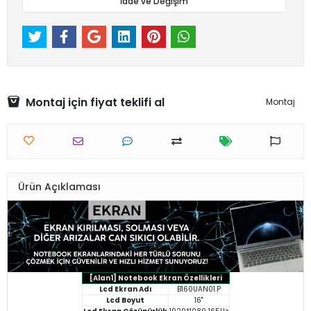
İade ve Değişim
Montaj için fiyat teklifi al
Montaj
Ürün Açıklaması
[Alan1] Notebook Ekran Özellikleri
Lcd Ekran Adı
B160UAN01.P
Lcd Boyut
16"