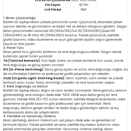
Lcd Ekran Çözünürlük
1920*1080 165Hz
Pin Sayısı
40 Pin
Lcd Yüzeyi
Mat
1. Ekran Çözünürlüğü
Kaliteli bir laptop ekranı yüksek çözünürlük sunar. Çözünürlük, ekrandaki piksel
sayısını belirler ve görüntülerin ne kadar net ve detaylı olduğunu gösterir. Yaygın
ekran çözünürlükleri arasında HD (1366x768),Full HD (1920x1080),Quad HD
(2560x1440) ve 4K Ultra HD (3840x2160) bulunur. Yüksek çözünürlük, özellikle
grafik tasarımı, video düzenleme ve oyun gibi görsel açıdan yoğun görevlerde
büyük bir fark yaratır.
2. Panel Türü
Ekran panel türü, görüntü kalitesini ve renk doğruluğunu etkiler. Yaygın olarak
kullanılan panel türleri şunlardır:
TN (Twisted Nematic):
Hızlı tepki süresi ve yüksek yenileme hızı sunar, ancak
renk doğruluğu ve görüş açıları sınırlıdır.
IPS (In-Plane Switching):
Geniş görüş açıları ve üstün renk doğruluğu sağlar, bu
da multimedya tüketimi ve profesyonel grafik çalışmaları için idealdir.
OLED (Organic Light-Emitting Diode):
Derin siyahlar, canlı renkler ve yüksek
kontrast oranı sunar. Enerji verimliliği yüksektir ve ince tasarımlar sağlar.
3. Renk Doğruluğu ve Gamut
Kaliteli bir laptop ekranı, doğru ve canlı renkler sunmalıdır. Renk gamutu, ekranın
gösterebildiği renk aralığını ifade eder. %100 sRGB veya daha geniş bir renk
gamutu (Adobe RGB, DCI-P3) sunan ekranlar, özellikle fotoğraf düzenleme, video
düzenleme ve grafik tasarımı gibi profesyonel işler için önemlidir. Renk
doğruluğu, ekranın gerçek renkleri ne kadar doğru gösterdiğini belirtir ve bu,
kalibrasyonla daha da iyileştirilebilir.
4. Parlaklık ve Yansımayı Önleme
Ekran parlaklığı, ekranın maksimum ışık çıkışını ifade eder ve genellikle nit
birimiyle ölçülür. Yüksek parlaklık seviyesi, özellikle dış mekan kullanımı veya
parlak ortamlarda çalışırken önemlidir. Yansımayı önleme özelliği, ekran