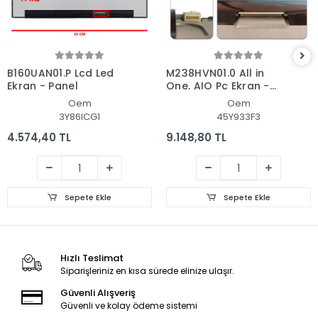
B160UAN01.P Lcd Led
M238HVN01.0 All in
Ekran - Panel
One, AIO Pc Ekran -
Panel
Oem
Oem
3Y86ICG1
45Y933F3
4.574,40 TL
9.148,80 TL
Sepete Ekle
Sepete Ekle
Hızlı Teslimat
Siparişleriniz en kısa sürede elinize ulaşır.
Güvenli Alışveriş
Güvenli ve kolay ödeme sistemi