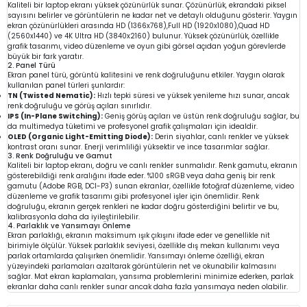
Kaliteli bir laptop ekranı yüksek çözünürlük sunar. Çözünürlük, ekrandaki piksel
sayısını belirler ve görüntülerin ne kadar net ve detaylı olduğunu gösterir. Yaygın
ekran çözünürlükleri arasında HD (1366x768),Full HD (1920x1080),Quad HD
(2560x1440) ve 4K Ultra HD (3840x2160) bulunur. Yüksek çözünürlük, özellikle
grafik tasarımı, video düzenleme ve oyun gibi görsel açıdan yoğun görevlerde
büyük bir fark yaratır.
2. Panel Türü
Ekran panel türü, görüntü kalitesini ve renk doğruluğunu etkiler. Yaygın olarak
kullanılan panel türleri şunlardır:
TN (Twisted Nematic):
Hızlı tepki süresi ve yüksek yenileme hızı sunar, ancak
renk doğruluğu ve görüş açıları sınırlıdır.
IPS (In-Plane Switching):
Geniş görüş açıları ve üstün renk doğruluğu sağlar, bu
da multimedya tüketimi ve profesyonel grafik çalışmaları için idealdir.
OLED (Organic Light-Emitting Diode):
Derin siyahlar, canlı renkler ve yüksek
kontrast oranı sunar. Enerji verimliliği yüksektir ve ince tasarımlar sağlar.
3. Renk Doğruluğu ve Gamut
Kaliteli bir laptop ekranı, doğru ve canlı renkler sunmalıdır. Renk gamutu, ekranın
gösterebildiği renk aralığını ifade eder. %100 sRGB veya daha geniş bir renk
gamutu (Adobe RGB, DCI-P3) sunan ekranlar, özellikle fotoğraf düzenleme, video
düzenleme ve grafik tasarımı gibi profesyonel işler için önemlidir. Renk
doğruluğu, ekranın gerçek renkleri ne kadar doğru gösterdiğini belirtir ve bu,
kalibrasyonla daha da iyileştirilebilir.
4. Parlaklık ve Yansımayı Önleme
Ekran parlaklığı, ekranın maksimum ışık çıkışını ifade eder ve genellikle nit
birimiyle ölçülür. Yüksek parlaklık seviyesi, özellikle dış mekan kullanımı veya
parlak ortamlarda çalışırken önemlidir. Yansımayı önleme özelliği, ekran
yüzeyindeki parlamaları azaltarak görüntülerin net ve okunabilir kalmasını
sağlar. Mat ekran kaplamaları, yansıma problemlerini minimize ederken, parlak
ekranlar daha canlı renkler sunar ancak daha fazla yansımaya neden olabilir.