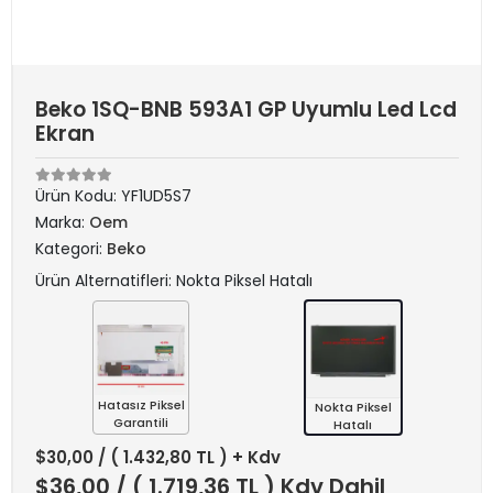
Beko 1SQ-BNB 593A1 GP Uyumlu Led Lcd
Ekran
Ürün Kodu:
YF1UD5S7
Marka:
Oem
Kategori:
Beko
Ürün Alternatifleri: Nokta Piksel Hatalı
Hatasız Piksel
Nokta Piksel
Garantili
Hatalı
$30,00
/ ( 1.432,80 TL ) + Kdv
$36,00
/ ( 1.719,36 TL ) Kdv Dahil