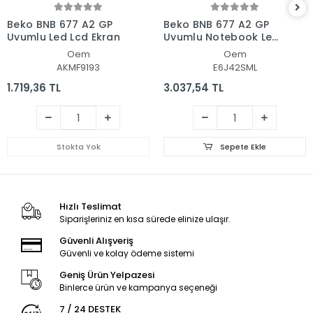
Beko BNB 677 A2 GP
Beko BNB 677 A2 GP
Uyumlu Led Lcd Ekran
Uyumlu Notebook Led
Ekran
Oem
Oem
AKMF9193
E6J42SML
1.719,36 TL
3.037,54 TL
Stokta Yok
Sepete Ekle
Hızlı Teslimat
Siparişleriniz en kısa sürede elinize ulaşır.
Güvenli Alışveriş
Güvenli ve kolay ödeme sistemi
Geniş Ürün Yelpazesi
Binlerce ürün ve kampanya seçeneği
7 / 24 DESTEK