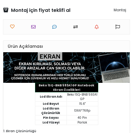
Montaj için fiyat teklifi al
Montaj
Ürün Açıklaması
Beko 1SQ-BNB 593A1 GP Notebook
Ekran Özellikleri
Beko 1SQ-BNB 593A1
Lcd Ekran Adı
GP
Lcd Boyut
15.6"
Lcd Ekran
1366*768p
Çözünürlük
Pin Sayısı
40 Pin
Lcd Yüzeyi
Parlak
1. Ekran Çözünürlüğü