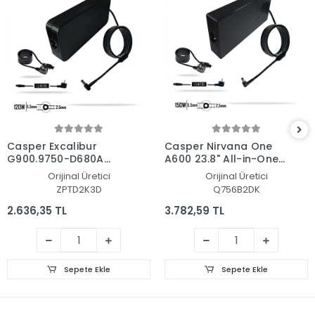
Casper Excalibur
Casper Nirvana One
G900.9750-D680A
A600 23.8" All-in-One
Adaptör Şarj Aleti-
Adaptör Şarj Aleti-
Orijinal Üretici
Orijinal Üretici
Cihazı
Cihazı
ZPTD2K3D
Q756B2DK
2.636,35 TL
3.782,59 TL
Sepete Ekle
Sepete Ekle