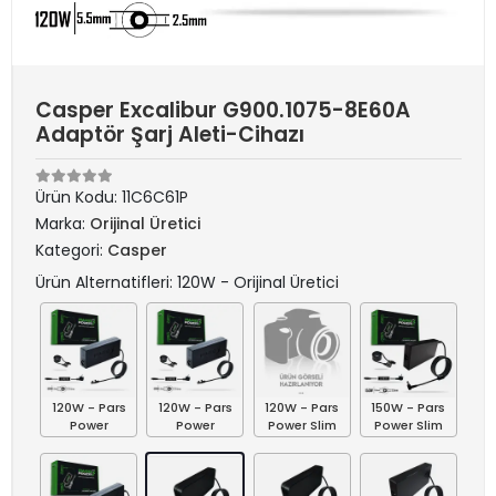
Casper Excalibur G900.1075-8E60A
Adaptör Şarj Aleti-Cihazı
Ürün Kodu:
11C6C61P
Marka:
Orijinal Üretici
Kategori:
Casper
Ürün Alternatifleri: 120W - Orijinal Üretici
120W - Pars
120W - Pars
120W - Pars
150W - Pars
Power
Power
Power Slim
Power Slim