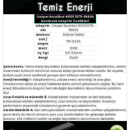
Casper Excalibur G900.1075-8E60A
Notebook Adaptör Özellikleri
Adaptör
Casper Excalibur G900.1075-
Adı
8E60A
Markası
Orijinal Üretici
Volt /
19V 6.32A
Amper
Watt
120W
Uç Tipi
5.5*2.5mm
Rengi
Siyah
Çevre Dostu :
Temiz enerji kaynakları kullanılarak üretilen adaptörlerimiz, üretim
sürecinden kullanım ömrünün sonuna kadar çevresel etkileri azaltır. Bu sayede,
karbon ayak izinizi azaltarak çevreye olan katkınızı artırabilirsiniz.
Enerji Verimliliği ⚡:
Adaptörlerimiz, yüksek enerji verimliliği ile öne çıkar.
Cihazlarınızın daha az enerji tüketerek daha verimli çalışmasını sağlar. Bu, hem
enerji faturalarınızı düşürür hem de doğal kaynakların korunmasına yardımcı
olur.
Uzun Ömürlü ve Güvenilir ⏳:
Yüksek kaliteli malzemeler ve ileri teknoloji
kullanılarak üretilen adaptörlerimiz, uzun ömürlü ve dayanıklıdır. Güvenilir
performansı sayesinde cihazlarınızı güvenle şarj edebilirsiniz.
Sürdürülebilirlik ♻️:
Geri dönüştürülebilir malzemelerden üretilen adaptörlerimiz,
çevre dostu bir tercih olmanın yanı sıra sürdürülebilir bir geleceğe katkıda
bulunur. Atık miktarını azaltır ve doğal kaynakların korunmasını destekler.