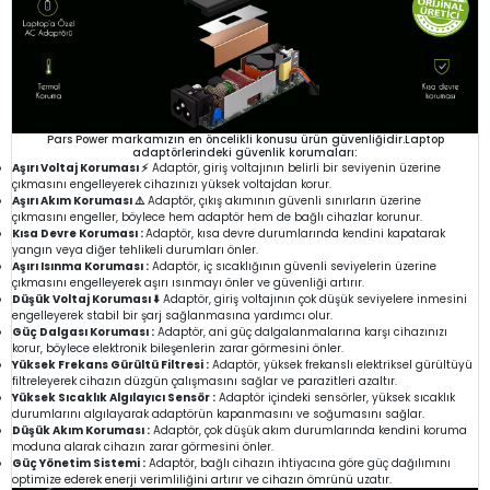
Pars Power markamızın en öncelikli konusu ürün güvenliğidir.Laptop
adaptörlerindeki güvenlik korumaları:
Aşırı Voltaj Koruması ⚡
Adaptör, giriş voltajının belirli bir seviyenin üzerine
çıkmasını engelleyerek cihazınızı yüksek voltajdan korur.
Aşırı Akım Koruması ⚠️
Adaptör, çıkış akımının güvenli sınırların üzerine
çıkmasını engeller, böylece hem adaptör hem de bağlı cihazlar korunur.
Kısa Devre Koruması :
Adaptör, kısa devre durumlarında kendini kapatarak
yangın veya diğer tehlikeli durumları önler.
Aşırı Isınma Koruması :
Adaptör, iç sıcaklığının güvenli seviyelerin üzerine
çıkmasını engelleyerek aşırı ısınmayı önler ve güvenliği artırır.
Düşük Voltaj Koruması ⬇️
Adaptör, giriş voltajının çok düşük seviyelere inmesini
engelleyerek stabil bir şarj sağlanmasına yardımcı olur.
Güç Dalgası Koruması :
Adaptör, ani güç dalgalanmalarına karşı cihazınızı
korur, böylece elektronik bileşenlerin zarar görmesini önler.
Yüksek Frekans Gürültü Filtresi :
Adaptör, yüksek frekanslı elektriksel gürültüyü
filtreleyerek cihazın düzgün çalışmasını sağlar ve parazitleri azaltır.
Yüksek Sıcaklık Algılayıcı Sensör :
Adaptör içindeki sensörler, yüksek sıcaklık
durumlarını algılayarak adaptörün kapanmasını ve soğumasını sağlar.
Düşük Akım Koruması :
Adaptör, çok düşük akım durumlarında kendini koruma
moduna alarak cihazın zarar görmesini önler.
Güç Yönetim Sistemi :
Adaptör, bağlı cihazın ihtiyacına göre güç dağılımını
optimize ederek enerji verimliliğini artırır ve cihazın ömrünü uzatır.