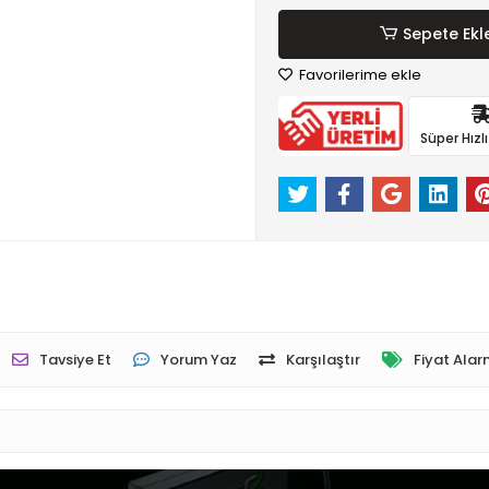
Sepete Ekl
Favorilerime ekle
Süper Hızl
Tavsiye Et
Yorum Yaz
Karşılaştır
Fiyat Alar