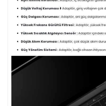
Aşırı Isınma Koruması :
Adaptör, iç sıcaklığının güvenli
Düşük Voltaj Koruması ⬇️
Adaptör, giriş voltajının çok
Güç Dalgası Koruması :
Adaptör, ani güç dalgalanmalar
Yüksek Frekans Gürültü Filtresi :
Adaptör, yüksek freka
Yüksek Sıcaklık Algılayıcı Sensör :
Adaptör içindeki s
Düşük Akım Koruması :
Adaptör, çok düşük akım duru
Güç Yönetim Sistemi :
Adaptör, bağlı cihazın ihtiyacın