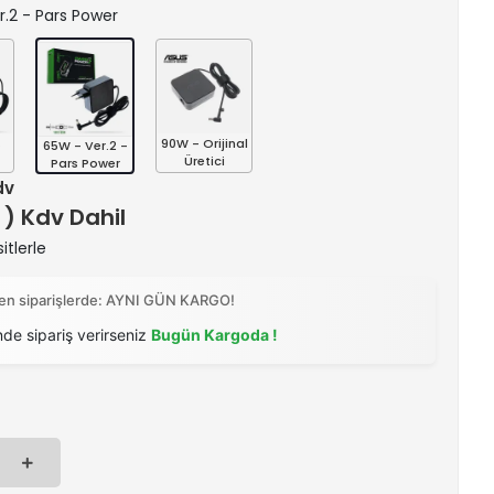
er.2 - Pars Power
s
90W - Orijinal
65W - Ver.2 -
Üretici
Pars Power
dv
 ) Kdv Dahil
itlerle
ilen siparişlerde: AYNI GÜN KARGO!
nde sipariş verirseniz
Bugün Kargoda !