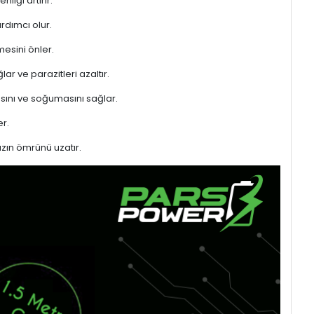
liği artırır.
rdımcı olur.
mesini önler.
ar ve parazitleri azaltır.
sını ve soğumasını sağlar.
r.
azın ömrünü uzatır.