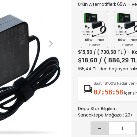
Ürün Alternatifleri: 65W - V
65W - Pars
90W - Par
Power
Power
$15,50
/ ( 738,58 TL ) + K
$18,60
/ ( 886,29 TL
165,44 TL 'den başlayan taks
Saat 16:00'a kadar ver
07:58:57
içerisi
Depo Stok Bilgileri :
Sancaktepe Mağaza : 20+