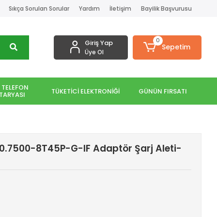
Sıkça Sorulan Sorular
Yardım
İletişim
Bayilik Başvurusu
0
Giriş Yap
Sepetim
Üye Ol
 TELEFON
TÜKETİCİ ELEKTRONİĞİ
GÜNÜN FIRSATI
TARYASI
0.7500-8T45P-G-IF Adaptör Şarj Aleti-