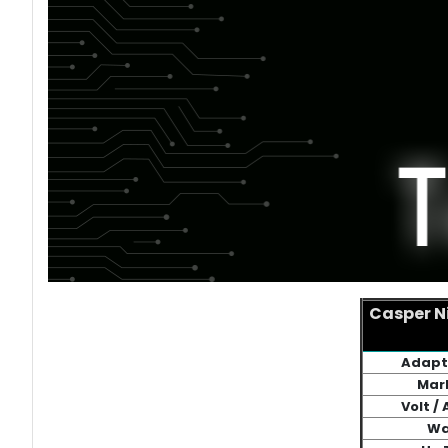
Casper N
Adapt
Mar
Volt /
Wa