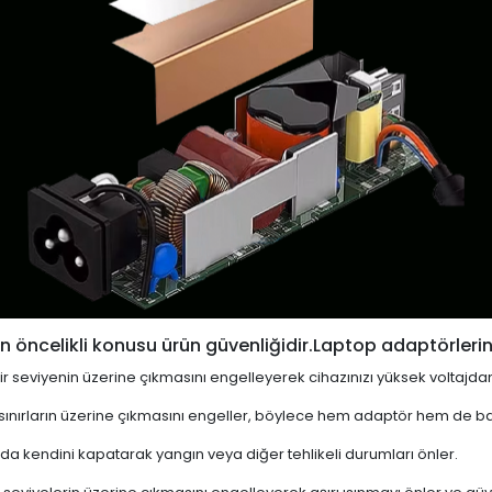
 öncelikli konusu ürün güvenliğidir.Laptop adaptörlerin
i bir seviyenin üzerine çıkmasını engelleyerek cihazınızı yüksek voltajda
 sınırların üzerine çıkmasını engeller, böylece hem adaptör hem de ba
a kendini kapatarak yangın veya diğer tehlikeli durumları önler.