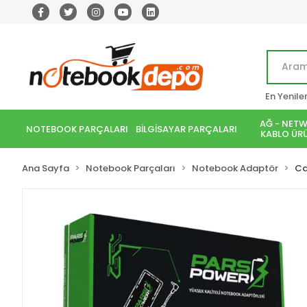
En Yenile
AĞ - NETW
NOTEBOOK PARÇALARI
BİLGİSAYAR PARÇALARI
KABLO ÜRÜ
Ana Sayfa
Notebook Parçaları
Notebook Adaptör
Ca