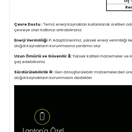
Uç 
Re
Çevre Dostu :
Temiz enerji kaynakları kullanılarak üretilen a
çevreye olan katkınızı artırabilirsiniz.
Enerji Verimliliği ⚡:
Adaptörlerimiz, yüksek enerji verimliliği i
doğal kaynakların korunmasına yardımcı olur.
Uzun Ömürlü ve Güvenilir ⏳:
Yüksek kaliteli malzemeler ve il
şarj edebilirsiniz.
Sürdürülebilirlik ♻️:
Geri dönüştürülebilir malzemelerden üretil
doğal kaynakların korunmasını destekler.