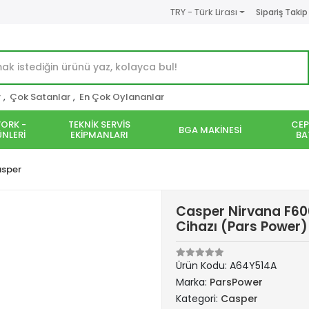
TRY - Türk Lirası
Sipariş Takip
r
,
Çok Satanlar
,
En Çok Oylananlar
ORK -
TEKNİK SERVİS
CEP
BGA MAKİNESİ
NLERİ
EKİPMANLARI
BA
sper
Casper Nirvana F60
Cihazı (Pars Power)
Ürün Kodu:
A64Y514A
Marka:
ParsPower
Kategori:
Casper