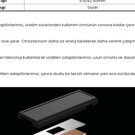
Tipi
5.50x2.50mm
ngi
Siyah
daptörlerimiz, üretim sürecinden kullanım ömrünün sonuna kadar çevrese
le öne çıkar. Cihazlarınızın daha az enerji tüketerek daha verimli çalış
eri teknoloji kullanılarak üretilen adaptörlerimiz, uzun ömürlü ve dayan
en adaptörlerimiz, çevre dostu bir tercih olmanın yanı sıra sürdürülebi