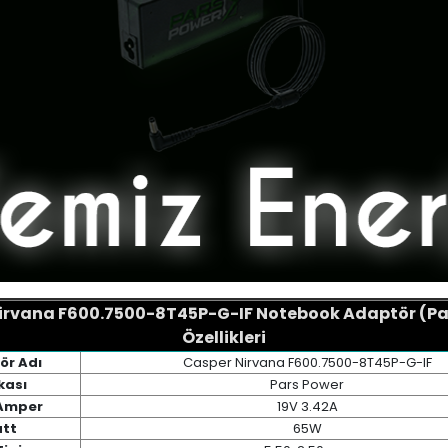
irvana F600.7500-8T45P-G-IF Notebook Adaptör (Pa
Özellikleri
ör Adı
Casper Nirvana F600.7500-8T45P-G-IF
kası
Pars Power
 Amper
19V 3.42A
tt
65W