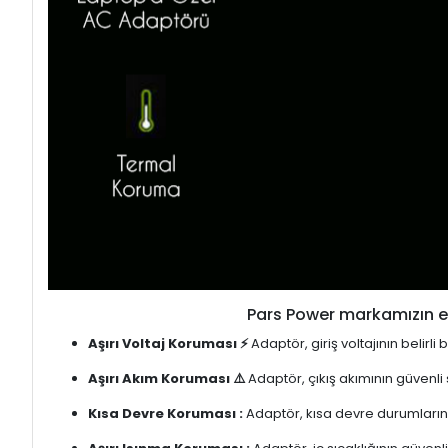
Pars Power markamızın en
Aşırı Voltaj Koruması ⚡
Adaptör, giriş voltajının belirl
Aşırı Akım Koruması ⚠️
Adaptör, çıkış akımının güvenli
Kısa Devre Koruması :
Adaptör, kısa devre durumlarınd