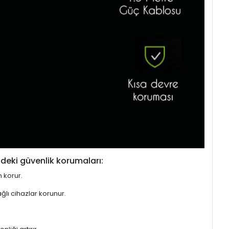
deki güvenlik korumaları:
n korur.
ğlı cihazlar korunur.