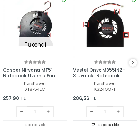
Tükendi
Casper Nirvana MT51
Vestel Onyx MB55IN2-
Notebook Uyumlu Fan
3 Uyumlu Notebook
Fan
ParsPower
ParsPower
XT8754EC
KS24GQ7T
257,90 TL
286,56 TL
Stokta Yok
Sepete Ekle