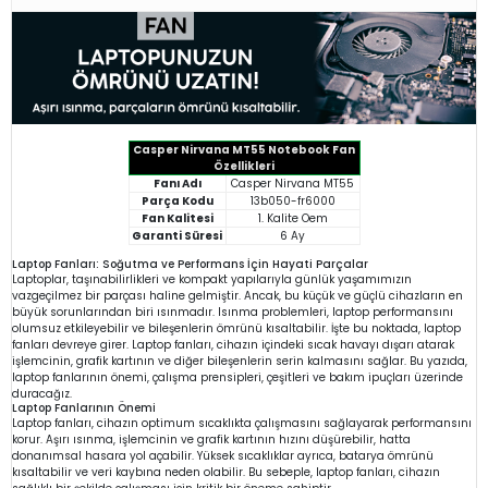
Casper Nirvana MT55 Notebook Fan
Özellikleri
Fanı Adı
Casper Nirvana MT55
Parça Kodu
13b050-fr6000
Fan Kalitesi
1. Kalite Oem
Garanti Süresi
6 Ay
Laptop Fanları: Soğutma ve Performans İçin Hayati Parçalar
Laptoplar, taşınabilirlikleri ve kompakt yapılarıyla günlük yaşamımızın
vazgeçilmez bir parçası haline gelmiştir. Ancak, bu küçük ve güçlü cihazların en
büyük sorunlarından biri ısınmadır. Isınma problemleri, laptop performansını
olumsuz etkileyebilir ve bileşenlerin ömrünü kısaltabilir. İşte bu noktada, laptop
fanları devreye girer. Laptop fanları, cihazın içindeki sıcak havayı dışarı atarak
işlemcinin, grafik kartının ve diğer bileşenlerin serin kalmasını sağlar. Bu yazıda,
laptop fanlarının önemi, çalışma prensipleri, çeşitleri ve bakım ipuçları üzerinde
duracağız.
Laptop Fanlarının Önemi
Laptop fanları, cihazın optimum sıcaklıkta çalışmasını sağlayarak performansını
korur. Aşırı ısınma, işlemcinin ve grafik kartının hızını düşürebilir, hatta
donanımsal hasara yol açabilir. Yüksek sıcaklıklar ayrıca, batarya ömrünü
kısaltabilir ve veri kaybına neden olabilir. Bu sebeple, laptop fanları, cihazın