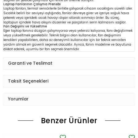
sağlıklı bir şekilde çalışması için kritik bir öneme sahiptir.
Laptop Fanlarının Çalışma Prensibi
Laptop fanları, termal sensörlerle birlikte çalışarak cihazın sıcaklığını sürekli izler.
Sıcaklık belirli bir seviyeyi aştığında, fanlar devreye girer ve içeriye soğuk hava
çekerek veya içerideki sıcak havayı dışarı atarak ısınmayı önler. Bu süreç,
laptopun içindeki hava akışını düzenler ve parçaların serin kalmasını sağlar.
Fan Değişimi ve Yükseltme
Eğer laptop fanınız düzgün çalışmıyorsa veya yetersiz kalıyorsa, fanı değiştirmek
veya yükseltmek gerekebilir. Teknik bilgisi olan kullanıcılar, fan değişimini
kendileri yapabilirken, daha az deneyimli kullanıcılar için bir teknik servisten
yardım almak en güvenli seçenek olacaktır. Ayrıca, fanın modeline ve boyutuna
dikkat ederek, uyumlu bir fan seçmek önemlidir.
Garanti ve Teslimat
Taksit Seçenekleri
Yorumlar
Benzer Ürünler