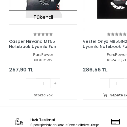
Tükendi
Casper Nirvana MT55
Vestel Onyx MB55IN
Notebook Uyumlu Fan
Uyumlu Notebook F
ParsPower
ParsPower
X1CKT5W2
KS24GQ7T
257,90 TL
286,56 TL
Stokta Yok
Sepete Ek
Hızlı Teslimat
Siparişleriniz en kısa sürede elinize ulaşır.