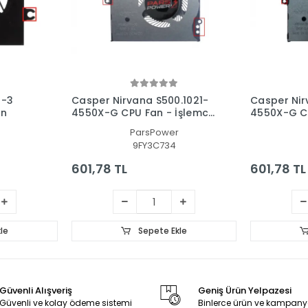
2-3
Casper Nirvana S500.1021-
Casper Nir
an
4550X-G CPU Fan - İşlemci
4550X-G CP
Fanı
Fanı
ParsPower
9FY3C734
601,78 TL
601,78 TL
le
Sepete Ekle
Güvenli Alışveriş
Geniş Ürün Yelpazesi
Güvenli ve kolay ödeme sistemi
Binlerce ürün ve kampany