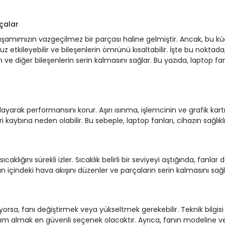
çalar
 yaşamımızın vazgeçilmez bir parçası haline gelmiştir. Ancak, bu k
etkileyebilir ve bileşenlerin ömrünü kısaltabilir. İşte bu noktada,
ın ve diğer bileşenlerin serin kalmasını sağlar. Bu yazıda, laptop f
yarak performansını korur. Aşırı ısınma, işlemcinin ve grafik kartı
 kaybına neden olabilir. Bu sebeple, laptop fanları, cihazın sağlıklı 
sıcaklığını sürekli izler. Sıcaklık belirli bir seviyeyi aştığında, fan
n içindeki hava akışını düzenler ve parçaların serin kalmasını sağl
rsa, fanı değiştirmek veya yükseltmek gerekebilir. Teknik bilgisi ol
yardım almak en güvenli seçenek olacaktır. Ayrıca, fanın modelin