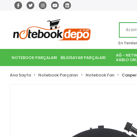
En Yenile
AĞ - NETW
NOTEBOOK PARÇALARI
BİLGİSAYAR PARÇALARI
KABLO ÜRÜ
Ana Sayfa
Notebook Parçaları
Notebook Fan
Casper 