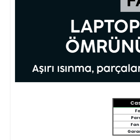
Cas
Fa
Par
Fan 
Garan