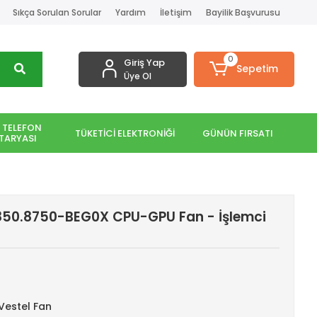
Sıkça Sorulan Sorular
Yardım
İletişim
Bayilik Başvurusu
0
Giriş Yap
Sepetim
Üye Ol
 TELEFON
TÜKETİCİ ELEKTRONİĞİ
GÜNÜN FIRSATI
TARYASI
850.8750-BEG0X CPU-GPU Fan - İşlemci
Vestel Fan