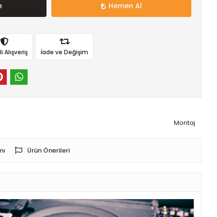
e
Hemen Al
 Alışveriş
İade ve Değişim
Montaj
mı
Ürün Önerileri