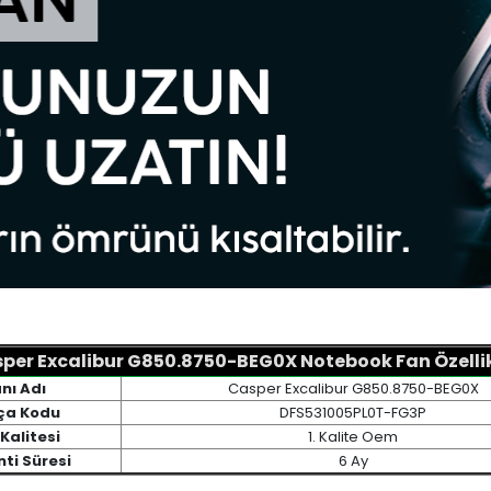
per Excalibur G850.8750-BEG0X Notebook Fan Özellik
nı Adı
Casper Excalibur G850.8750-BEG0X
ça Kodu
DFS531005PL0T-FG3P
Kalitesi
1. Kalite Oem
ti Süresi
6 Ay