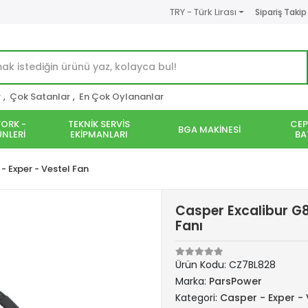
TRY - Türk Lirası
Sipariş Takip
r
,
Çok Satanlar
,
En Çok Oylananlar
ORK -
TEKNİK SERVİS
CEP
BGA MAKİNESİ
NLERİ
EKİPMANLARI
BA
- Exper - Vestel Fan
Casper Excalibur G
Fanı
Ürün Kodu:
CZ7BL828
Marka:
ParsPower
Kategori:
Casper - Exper - 