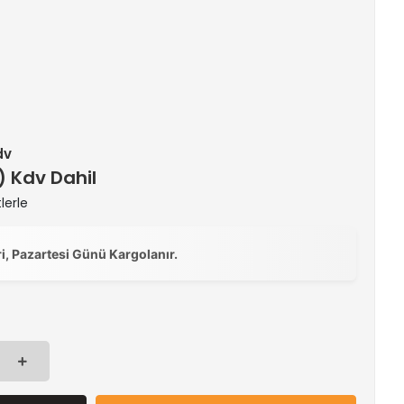
dv
 ) Kdv Dahil
lerle
ri, Pazartesi Günü Kargolanır.