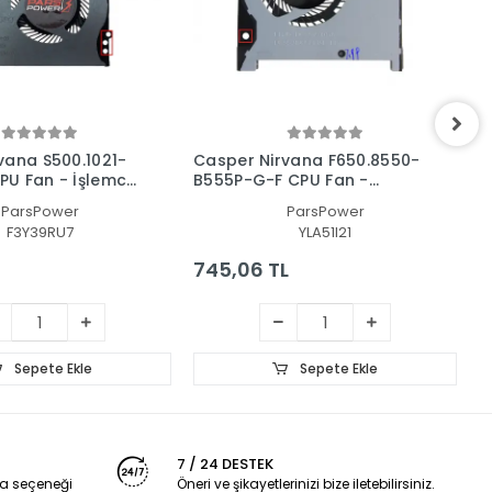
vana S500.1021-
Casper Nirvana F650.8550-
C
U Fan - İşlemci
B555P-G-F CPU Fan -
F
İşlemci Fanı
ParsPower
ParsPower
F3Y39RU7
YLA51I21
745,06 TL
2
Sepete Ekle
Sepete Ekle
7 / 24 DESTEK
a seçeneği
Öneri ve şikayetlerinizi bize iletebilirsiniz.