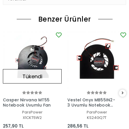
Benzer Ürünler
Tükendi
Casper Nirvana MT55
Vestel Onyx MB55IN2-
Notebook Uyumlu Fan
3 Uyumlu Notebook
Fan
ParsPower
ParsPower
X1CKT5W2
KS24GQ7T
257,90 TL
286,56 TL