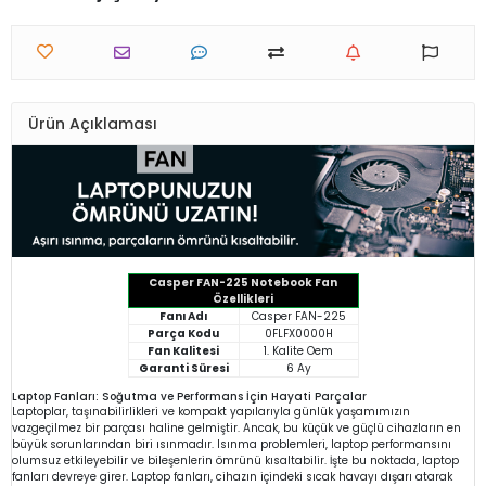
Ürün Açıklaması
Casper FAN-225 Notebook Fan
Özellikleri
Fanı Adı
Casper FAN-225
Parça Kodu
0FLFX0000H
Fan Kalitesi
1. Kalite Oem
Garanti Süresi
6 Ay
Laptop Fanları: Soğutma ve Performans İçin Hayati Parçalar
Laptoplar, taşınabilirlikleri ve kompakt yapılarıyla günlük yaşamımızın
vazgeçilmez bir parçası haline gelmiştir. Ancak, bu küçük ve güçlü cihazların en
büyük sorunlarından biri ısınmadır. Isınma problemleri, laptop performansını
olumsuz etkileyebilir ve bileşenlerin ömrünü kısaltabilir. İşte bu noktada, laptop
fanları devreye girer. Laptop fanları, cihazın içindeki sıcak havayı dışarı atarak