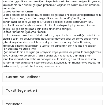
işlemcinin, grafik kartının ve diğer bileşenlerin serin kalmasını sağlar. Bu yazıda,
laptop fanlarının önemi, çalışma prensipleri, çeşitleri ve bakım ipuçları üzerinde
duracağız.
Laptop Fanlarının Önemi
Laptop fanları, cihazın optimum sıcaklıkta çalışmasını sağlayarak performansını
korur. Aşırı ısınma, işlemcinin ve grafik kartının hızını düşürebilir, hatta
donanımsal hasara yol açabilir. Yüksek sıcaklıklar ayrıca, batarya ömrünü
kısaltabilir ve veri kaybına neden olabilir. Bu sebeple, laptop fanları, cihazın
sağlıklı bir şekilde çalışması için kritik bir öneme sahiptir.
Laptop Fanlarının Çalışma Prensibi
Laptop fanları, termal sensörlerle birlikte çalışarak cihazın sıcaklığını sürekli izler.
Sıcaklık belirli bir seviyeyi aştığında, fanlar devreye girer ve içeriye soğuk hava
çekerek veya içerideki sıcak havayı dışarı atarak ısınmayı önler. Bu süreç,
laptopun içindeki hava akışını düzenler ve parçaların serin kalmasını sağlar.
Fan Değişimi ve Yükseltme
Eğer laptop fanınız düzgün çalışmıyorsa veya yetersiz kalıyorsa, fanı değiştirmek
veya yükseltmek gerekebilir. Teknik bilgisi olan kullanıcılar, fan değişimini
kendileri yapabilirken, daha az deneyimli kullanıcılar için bir teknik servisten
yardım almak en güvenli seçenek olacaktır. Ayrıca, fanın modeline ve boyutuna
dikkat ederek, uyumlu bir fan seçmek önemlidir.
Garanti ve Teslimat
Taksit Seçenekleri
Yorumlar