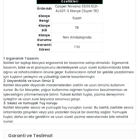
Özellikleri
Casper Nirvana S500.1021-
Ürün Adı
AL00T-S Klavye (Siyah TR)
Klavye
Siyah
Rengi
Klavye
TR
Dili
Klavye
Yeni Ambalajında
Durumu
Garanti
1 Yıl
Süresi
1. Ergonomik Tasarım
Kaliteli bir laptop klavyesi ergonomik bir tasarıma sahip olmalıdır. Ergonomik
tasarım, bilek ve el pozisyonunu destekleyerek uzun süreli kullanımlarda bilek
ağrısı ve rahatsızlıkların önüne geçer. Kullanıcıların rahat bir şekilde yazabilmesi
için tuşların yerleşimi ve yüksekliği özenle tasarlanmıştır.
2. Dayanıklılık ve Uzun Ömür ⏳
Kaliteli klavyeler dayanıklı malzemelerden üretilir ve uzun ömürlü kullanım
sunar. Bu tür klavyeler, yoğun kullanıma rağmen tuşlarının bozulmaması ve
işlevselliğini yitirmemesiyle bilinir. Yüksek kaliteli tuşlar, yazma deneyimini
iyileştirir ve uzun süre boyunca sorunsuz çalışır.
3. Sessiz ve Yumuşak Tuş Vuruşu
Kaliteli klavyeler sessiz ve yumuşak tuş vuruşları sunar. Bu özellik, özellikle sessiz
ortamlarda çalışırken veya yazı yazarken büyük bir avantaj sağlar. Yumuşak
tuşlar, daha az efor gerektirir ve uzun süreli yazma seanslarında bile rahatlık
sunar.
Garanti ve Teslimat