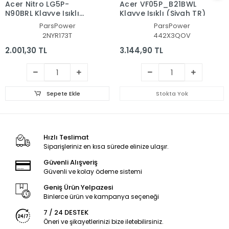
Acer Nitro LG5P-
Acer VF05P_B21BWL
N90BRL Klavye Işıklı
Klavye Işıklı (Siyah TR)
(Siyah TR)
ParsPower
ParsPower
2NYR173T
442X3QOV
2.001,30 TL
3.144,90 TL
Sepete Ekle
Stokta Yok
Hızlı Teslimat
Siparişleriniz en kısa sürede elinize ulaşır.
Güvenli Alışveriş
Güvenli ve kolay ödeme sistemi
Geniş Ürün Yelpazesi
Binlerce ürün ve kampanya seçeneği
7 / 24 DESTEK
Öneri ve şikayetlerinizi bize iletebilirsiniz.