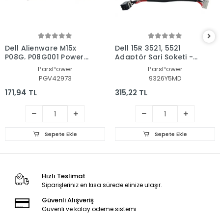
Dell Alienware M15x
Dell 15R 3521, 5521
P08G, P08G001 Power
Adaptör Şarj Soketi -
Jack - Adaptör Soketi
Dc Power Jack
ParsPower
ParsPower
PGV42973
9326Y5MD
171,94 TL
315,22 TL
Sepete Ekle
Sepete Ekle
Hızlı Teslimat
Siparişleriniz en kısa sürede elinize ulaşır.
Güvenli Alışveriş
Güvenli ve kolay ödeme sistemi