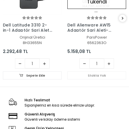
Tükendi
Dell Latitude 3310 2-
Dell Alienware AW15
in-1 Adaptör Şarj Aleti-
Adaptör Şarj Aleti-
Cihazı
Cihazı (Pars Power)
Orijinal Üretici
ParsPower
8H33655N
6562363O
2.292,48 TL
5.158,08 TL
Sepete Ekle
Stokta Yok
Hızlı Teslimat
Siparişleriniz en kısa sürede elinize ulaşır.
Güvenli Alışveriş
Güvenli ve kolay ödeme sistemi
Geniş Ürün Yelpazesi