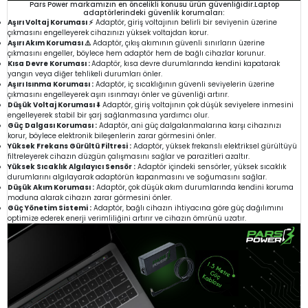
Pars Power markamızın en öncelikli konusu ürün güvenliğidir.Laptop
adaptörlerindeki güvenlik korumaları:
Aşırı Voltaj Koruması ⚡
Adaptör, giriş voltajının belirli bir seviyenin üzerine
çıkmasını engelleyerek cihazınızı yüksek voltajdan korur.
Aşırı Akım Koruması ⚠️
Adaptör, çıkış akımının güvenli sınırların üzerine
çıkmasını engeller, böylece hem adaptör hem de bağlı cihazlar korunur.
Kısa Devre Koruması :
Adaptör, kısa devre durumlarında kendini kapatarak
yangın veya diğer tehlikeli durumları önler.
Aşırı Isınma Koruması :
Adaptör, iç sıcaklığının güvenli seviyelerin üzerine
çıkmasını engelleyerek aşırı ısınmayı önler ve güvenliği artırır.
Düşük Voltaj Koruması ⬇️
Adaptör, giriş voltajının çok düşük seviyelere inmesini
engelleyerek stabil bir şarj sağlanmasına yardımcı olur.
Güç Dalgası Koruması :
Adaptör, ani güç dalgalanmalarına karşı cihazınızı
korur, böylece elektronik bileşenlerin zarar görmesini önler.
Yüksek Frekans Gürültü Filtresi :
Adaptör, yüksek frekanslı elektriksel gürültüyü
filtreleyerek cihazın düzgün çalışmasını sağlar ve parazitleri azaltır.
Yüksek Sıcaklık Algılayıcı Sensör :
Adaptör içindeki sensörler, yüksek sıcaklık
durumlarını algılayarak adaptörün kapanmasını ve soğumasını sağlar.
Düşük Akım Koruması :
Adaptör, çok düşük akım durumlarında kendini koruma
moduna alarak cihazın zarar görmesini önler.
Güç Yönetim Sistemi :
Adaptör, bağlı cihazın ihtiyacına göre güç dağılımını
optimize ederek enerji verimliliğini artırır ve cihazın ömrünü uzatır.