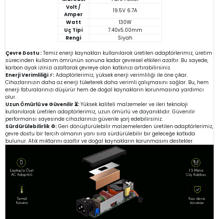
Volt /
19.5V 6.7A
Amper
Watt
130W
Uç Tipi
7.40x5.00mm
Rengi
Siyah
Çevre Dostu :
Temiz enerji kaynakları kullanılarak üretilen adaptörlerimiz, üretim
sürecinden kullanım ömrünün sonuna kadar çevresel etkileri azaltır. Bu sayede,
karbon ayak izinizi azaltarak çevreye olan katkınızı artırabilirsiniz.
Enerji Verimliliği ⚡:
Adaptörlerimiz, yüksek enerji verimliliği ile öne çıkar.
Cihazlarınızın daha az enerji tüketerek daha verimli çalışmasını sağlar. Bu, hem
enerji faturalarınızı düşürür hem de doğal kaynakların korunmasına yardımcı
olur.
Uzun Ömürlü ve Güvenilir ⏳:
Yüksek kaliteli malzemeler ve ileri teknoloji
kullanılarak üretilen adaptörlerimiz, uzun ömürlü ve dayanıklıdır. Güvenilir
performansı sayesinde cihazlarınızı güvenle şarj edebilirsiniz.
Sürdürülebilirlik ♻️:
Geri dönüştürülebilir malzemelerden üretilen adaptörlerimiz,
çevre dostu bir tercih olmanın yanı sıra sürdürülebilir bir geleceğe katkıda
bulunur. Atık miktarını azaltır ve doğal kaynakların korunmasını destekler.