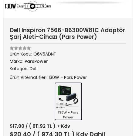
Dell Inspiron 7566-B6300W81C Adaptör
Şarj Aleti-Cihazı (Pars Power)
Ürün Kodu:
Q6V6ADNF
Marka:
ParsPower
Kategori:
Dell
Ürün Alternatifleri: 130W - Pars Power
130W - Pars
Power
$17,00
/ ( 811,92 TL ) + Kdv
$20,40
/ ( 974,30 TL ) Kdv Dahil