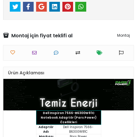
Montaj için fiyat teklifi al
Montaj
Ürün Açıklaması
Dell Inspiron 7566-B6300W81C
Notebook Adaptör (Pars Power)
Özellikleri
Adaptör
Dell Inspiron 7566-
Adı
B6300W81C
Markası
Pars Power