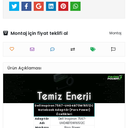
Montaj için fiyat teklifi al
Montaj
Ürün Açıklaması
Dell Inspiron 7567-UHD4B70W16512C
Notebook Adaptör (Pars Power)
Özellikleri
Adaptör
Dell Inspiron 7567-
Adı
UHD4B70W16512C
Markası
Pars Power