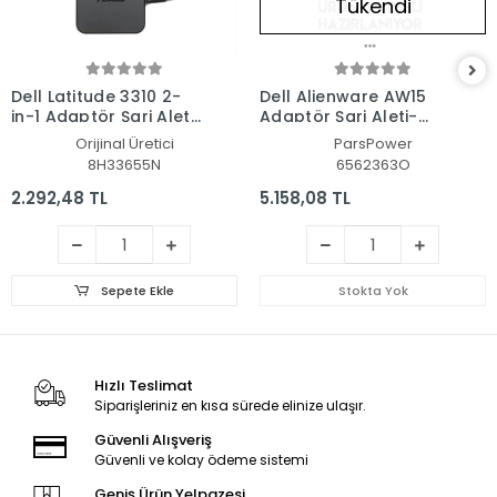
Tükendi
Dell Latitude 3310 2-
Dell Alienware AW15
in-1 Adaptör Şarj Aleti-
Adaptör Şarj Aleti-
Cihazı
Cihazı (Pars Power)
Orijinal Üretici
ParsPower
8H33655N
6562363O
2.292,48 TL
5.158,08 TL
Sepete Ekle
Stokta Yok
Hızlı Teslimat
Siparişleriniz en kısa sürede elinize ulaşır.
Güvenli Alışveriş
Güvenli ve kolay ödeme sistemi
Geniş Ürün Yelpazesi