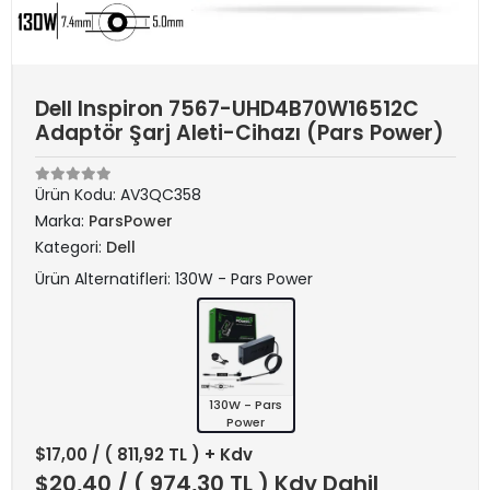
Dell Inspiron 7567-UHD4B70W16512C
Adaptör Şarj Aleti-Cihazı (Pars Power)
Ürün Kodu:
AV3QC358
Marka:
ParsPower
Kategori:
Dell
Ürün Alternatifleri: 130W - Pars Power
130W - Pars
Power
$17,00
/ ( 811,92 TL ) + Kdv
$20,40
/ ( 974,30 TL ) Kdv Dahil