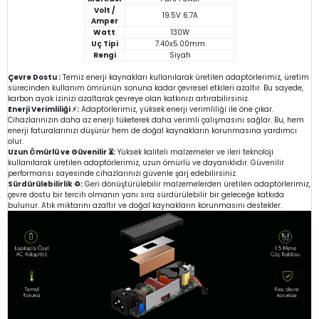
Volt /
19.5V 6.7A
Amper
Watt
130W
Uç Tipi
7.40x5.00mm
Rengi
Siyah
Çevre Dostu :
Temiz enerji kaynakları kullanılarak üretilen adaptörlerimiz, üretim
sürecinden kullanım ömrünün sonuna kadar çevresel etkileri azaltır. Bu sayede,
karbon ayak izinizi azaltarak çevreye olan katkınızı artırabilirsiniz.
Enerji Verimliliği ⚡:
Adaptörlerimiz, yüksek enerji verimliliği ile öne çıkar.
Cihazlarınızın daha az enerji tüketerek daha verimli çalışmasını sağlar. Bu, hem
enerji faturalarınızı düşürür hem de doğal kaynakların korunmasına yardımcı
olur.
Uzun Ömürlü ve Güvenilir ⏳:
Yüksek kaliteli malzemeler ve ileri teknoloji
kullanılarak üretilen adaptörlerimiz, uzun ömürlü ve dayanıklıdır. Güvenilir
performansı sayesinde cihazlarınızı güvenle şarj edebilirsiniz.
Sürdürülebilirlik ♻️:
Geri dönüştürülebilir malzemelerden üretilen adaptörlerimiz,
çevre dostu bir tercih olmanın yanı sıra sürdürülebilir bir geleceğe katkıda
bulunur. Atık miktarını azaltır ve doğal kaynakların korunmasını destekler.