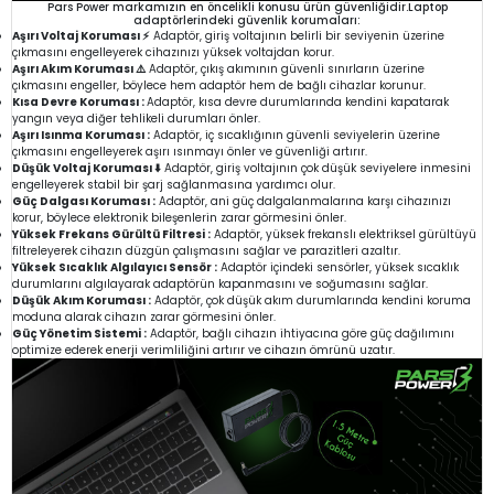
Pars Power markamızın en öncelikli konusu ürün güvenliğidir.Laptop
adaptörlerindeki güvenlik korumaları:
Aşırı Voltaj Koruması ⚡
Adaptör, giriş voltajının belirli bir seviyenin üzerine
çıkmasını engelleyerek cihazınızı yüksek voltajdan korur.
Aşırı Akım Koruması ⚠️
Adaptör, çıkış akımının güvenli sınırların üzerine
çıkmasını engeller, böylece hem adaptör hem de bağlı cihazlar korunur.
Kısa Devre Koruması :
Adaptör, kısa devre durumlarında kendini kapatarak
yangın veya diğer tehlikeli durumları önler.
Aşırı Isınma Koruması :
Adaptör, iç sıcaklığının güvenli seviyelerin üzerine
çıkmasını engelleyerek aşırı ısınmayı önler ve güvenliği artırır.
Düşük Voltaj Koruması ⬇️
Adaptör, giriş voltajının çok düşük seviyelere inmesini
engelleyerek stabil bir şarj sağlanmasına yardımcı olur.
Güç Dalgası Koruması :
Adaptör, ani güç dalgalanmalarına karşı cihazınızı
korur, böylece elektronik bileşenlerin zarar görmesini önler.
Yüksek Frekans Gürültü Filtresi :
Adaptör, yüksek frekanslı elektriksel gürültüyü
filtreleyerek cihazın düzgün çalışmasını sağlar ve parazitleri azaltır.
Yüksek Sıcaklık Algılayıcı Sensör :
Adaptör içindeki sensörler, yüksek sıcaklık
durumlarını algılayarak adaptörün kapanmasını ve soğumasını sağlar.
Düşük Akım Koruması :
Adaptör, çok düşük akım durumlarında kendini koruma
moduna alarak cihazın zarar görmesini önler.
Güç Yönetim Sistemi :
Adaptör, bağlı cihazın ihtiyacına göre güç dağılımını
optimize ederek enerji verimliliğini artırır ve cihazın ömrünü uzatır.